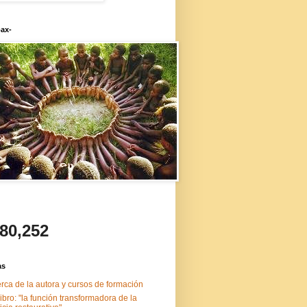
ax-
480,252
as
rca de la autora y cursos de formación
libro: "la función transformadora de la