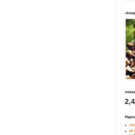
-Amep
visitas
2,
Págin
Ace
Mi 