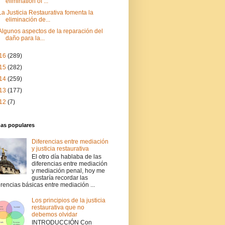
elimination of ...
La Justicia Restaurativa fomenta la
eliminación de...
Algunos aspectos de la reparación del
daño para la...
16
(289)
15
(282)
14
(259)
13
(177)
12
(7)
das populares
Diferencias entre mediación
y justicia restaurativa
El otro día hablaba de las
diferencias entre mediación
y mediación penal, hoy me
gustaría recordar las
erencias básicas entre mediación ...
Los principios de la justicia
restaurativa que no
debemos olvidar
INTRODUCCIÓN Con