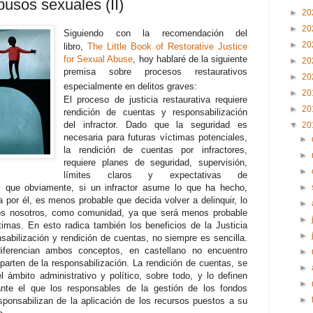
busos sexuales (II)
►
20
►
20
Siguiendo con la recomendación del
►
20
libro,
The Little Book of Restorative Justice
for Sexual Abuse
, hoy hablaré de la siguiente
►
20
premisa sobre procesos restaurativos
►
20
especialmente en delitos graves:
►
20
El proceso de justicia restaurativa requiere
►
20
rendición de cuentas y responsabilización
del infractor. Dado que la seguridad es
▼
20
necesaria para futuras víctimas potenciales,
►
la rendición de cuentas por infractores,
►
requiere planes de seguridad, supervisión,
►
límites claros y expectativas de
, que obviamente, si un infractor asume lo que ha hecho,
►
 por él, es menos probable que decida volver a delinquir, lo
►
dos nosotros, como comunidad, ya que será menos probable
►
imas. En esto radica también los beneficios de la Justicia
►
sabilización y rendición de cuentas, no siempre es sencilla.
ferencian ambos conceptos, en castellano no encuentro
►
arten de la responsabilización. La rendición de cuentas, se
►
 ámbito administrativo y político, sobre todo, y lo definen
►
nte el que los responsables de la gestión de los fondos
►
esponsabilizan de la aplicación de los recursos puestos a su