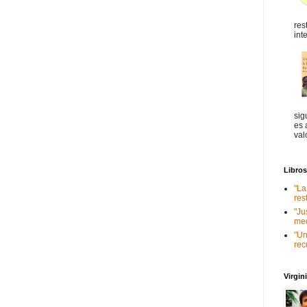
res
int
sig
es 
val
Libro
"La
res
"Ju
med
"Un
rec
Virgi