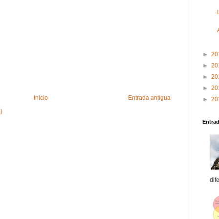
►
20
►
20
►
20
►
20
Inicio
Entrada antigua
►
20
)
Entra
dif