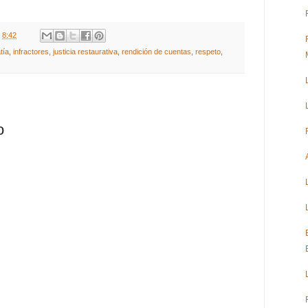
t
8:42
tía
,
infractores
,
justicia restaurativa
,
rendición de cuentas
,
respeto
,
o