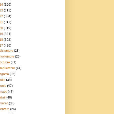
24
(306)
23
(311)
22
(304)
21
(311)
20
(319)
19
(324)
18
(392)
17
(436)
diciembre
(28)
noviembre
(26)
octubre
(31)
septiembre
(44)
agosto
(36)
julio
(38)
junio
(47)
mayo
(47)
abril
(48)
marzo
(38)
febrero
(26)