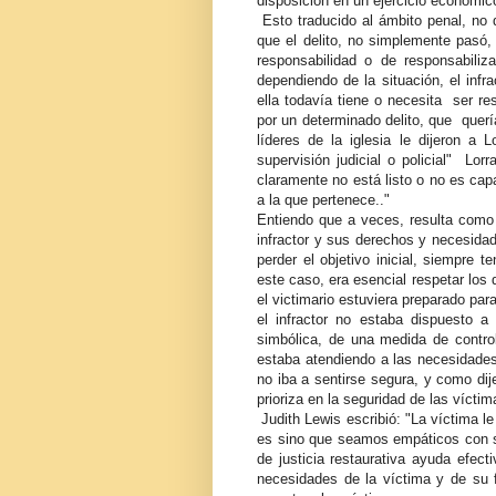
disposición en un ejercicio económic
Esto traducido al ámbito penal, no d
que el delito, no simplemente pasó,
responsabilidad o de responsabiliz
dependiendo de la situación, el infr
ella todavía tiene o necesita ser re
por un determinado delito, que quería
líderes de la iglesia le dijeron a 
supervisión judicial o policial" Lor
claramente no está listo o no es ca
a la que pertenece.."
Entiendo que a veces, resulta como d
infractor y sus derechos y necesidad
perder el objetivo inicial, siempre 
este caso, era esencial respetar los
el victimario estuviera preparado par
el infractor no estaba dispuesto a
simbólica, de una medida de contro
estaba atendiendo a las necesidade
no iba a sentirse segura, y como dije 
prioriza en la seguridad de las víct
Judith Lewis escribió: "La víctima le
es sino que seamos empáticos con su 
de justicia restaurativa ayuda efect
necesidades de la víctima y de su 