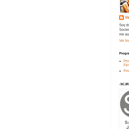
Vi
Soy do
Socied
me au
Ver to
Progra
Pro
Fén
Pro
-SCJR