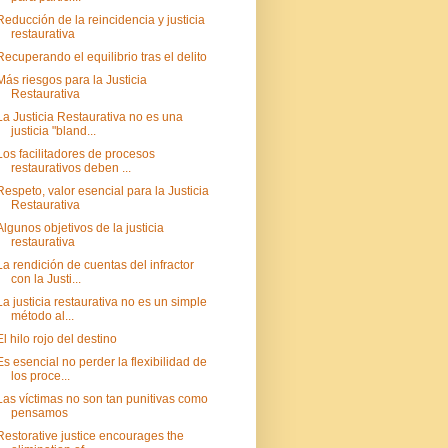
Reducción de la reincidencia y justicia
restaurativa
Recuperando el equilibrio tras el delito
Más riesgos para la Justicia
Restaurativa
La Justicia Restaurativa no es una
justicia "bland...
Los facilitadores de procesos
restaurativos deben ...
Respeto, valor esencial para la Justicia
Restaurativa
Algunos objetivos de la justicia
restaurativa
La rendición de cuentas del infractor
con la Justi...
La justicia restaurativa no es un simple
método al...
El hilo rojo del destino
Es esencial no perder la flexibilidad de
los proce...
Las víctimas no son tan punitivas como
pensamos
Restorative justice encourages the