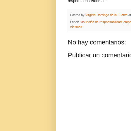
respeto a las víctimas.
Posted by
Virginia Domingo de la Fuente
a
Labels:
asunción de responsabilidad
,
empa
víctimas
No hay comentarios:
Publicar un comentari