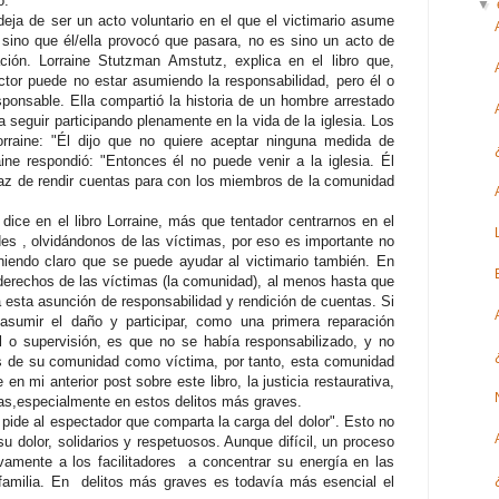
o.
▼
eja de ser un acto voluntario en el que el victimario asume
 sino que él/ella provocó que pasara, no es sino un acto de
ación. Lorraine Stutzman Amstutz, explica en el libro que,
actor puede no estar asumiendo la responsabilidad, pero él o
sponsable. Ella compartió la historia de un hombre arrestado
 seguir participando plenamente en la vida de la iglesia. Los
Lorraine: "Él dijo que no quiere aceptar ninguna medida de
raine respondió: "Entonces él no puede venir a la iglesia. Él
paz de rendir cuentas para con los miembros de la comunidad
ice en el libro Lorraine, más que tentador centrarnos en el
es , olvidándonos de las víctimas, por eso es importante no
teniendo claro que se puede ayudar al victimario también. En
 derechos de las víctimas (la comunidad), al menos hasta que
a esta asunción de responsabilidad y rendición de cuentas. Si
 asumir el daño y participar, como una primera reparación
l o supervisión, es que no se había responsabilizado, y no
s de su comunidad como víctima, por tanto, esta comunidad
en mi anterior post sobre este libro, la justicia restaurativa,
imas,especialmente en estos delitos más graves.
 pide al espectador que comparta la carga del dolor". Esto no
dolor, solidarios y respetuosos. Aunque difícil, un proceso
ivamente a los facilitadores a concentrar su energía en las
familia. En delitos más graves es todavía más esencial el