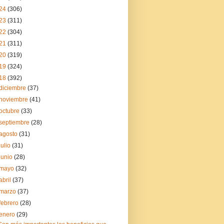
24
(306)
23
(311)
22
(304)
21
(311)
20
(319)
19
(324)
18
(392)
diciembre
(37)
noviembre
(41)
octubre
(33)
septiembre
(28)
agosto
(31)
julio
(31)
junio
(28)
mayo
(32)
abril
(37)
marzo
(37)
febrero
(28)
enero
(29)