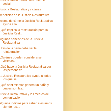
Justicia Restaurativa como ciencia
social
Justicia Restaurativa y víctimas
Beneficios de la Justicia Restaurativa
Acerca de cómo la Justicia Restaurativa
ayuda a la...
¿Qué implica la restauración para la
Justicia Rest...
Algunos beneficios de la Justicia
Restaurativa
El fin de la pena debe ser la
reintegración
¿Quiénes pueden considerarse
víctimas?
¿Qué hace la Justicia Restaurativa por
las personas?
La Justicia Restaurativa ayuda a todos
los que se ...
¿Qué sentimientos genera un daño y
cuales son las...
Justicia Restaurativa y los medios de
comunicación
Algunos indicios para saber si estamos
siendo rest...