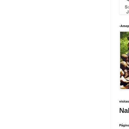
-Amep
visitas
Na
Págin