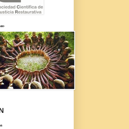
ax-
N
as