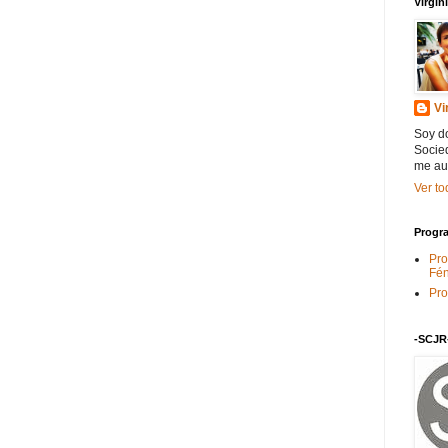
Virgi
Vi
Soy do
Socied
me au
Ver to
Progra
Pro
Fén
Pro
-SCJR