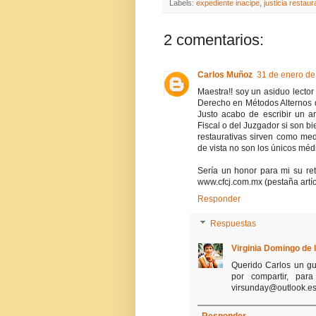
Labels:
expediente inacipe
,
justicia restaur
2 comentarios:
Carlos Muñoz
31 de enero de
Maestra!! soy un asiduo lect
Derecho en Métodos Alternos d
Justo acabo de escribir un a
Fiscal o del Juzgador si son bi
restaurativas sirven como me
de vista no son los únicos méd
Sería un honor para mi su ret
www.cfcj.com.mx (pestaña artí
Responder
Respuestas
Virginia Domingo de 
Querido Carlos un gus
por compartir, par
virsunday@outlook.es
Responder