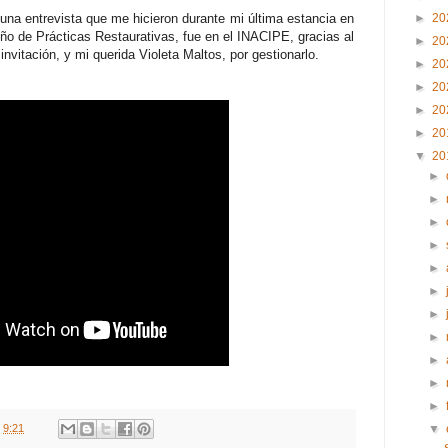
una entrevista que me hicieron durante mi última estancia en
►
20
eño de Prácticas Restaurativas, fue en el INACIPE, gracias al
►
20
nvitación, y mi querida Violeta Maltos, por gestionarlo.
►
20
►
20
►
20
►
20
▼
20
►
►
►
►
►
►
►
►
►
►
►
t
9:21
▼