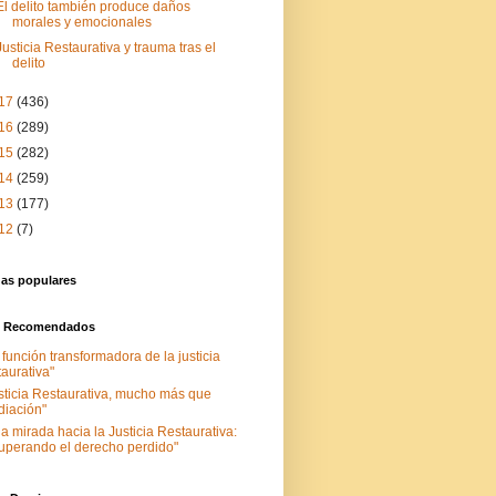
El delito también produce daños
morales y emocionales
Justicia Restaurativa y trauma tras el
delito
17
(436)
16
(289)
15
(282)
14
(259)
13
(177)
12
(7)
das populares
s Recomendados
 función transformadora de la justicia
taurativa"
sticia Restaurativa, mucho más que
iación"
a mirada hacia la Justicia Restaurativa:
uperando el derecho perdido"