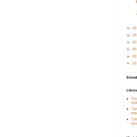
►
20
►
20
►
20
►
20
►
20
►
20
Entra
Libro
"La
res
"Ju
med
"Un
rec