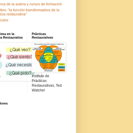
rca de la autora y cursos de formación
libro: "la función transformadora de la
ticia restaurativa"
ículos
tima en la
Prácticas
ia Restaurativa
Restaurativas
Instituto de
Prácticas
Restaurativas, Ted
Watchel
dores