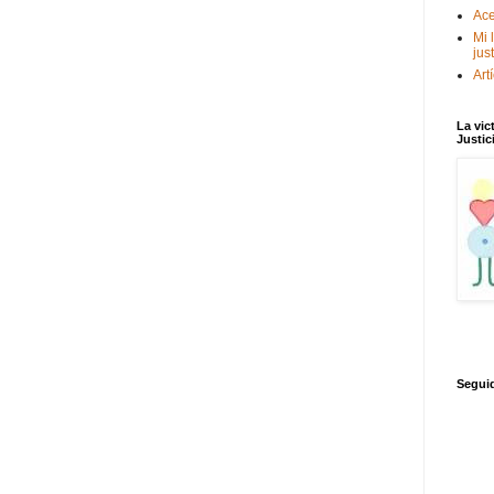
Ace
Mi 
jus
Art
La vic
Justic
Segui