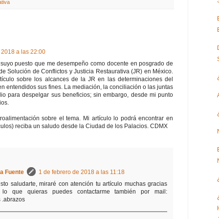
ativa
 2018 a las 22:00
or suyo puesto que me desempeño como docente en posgrado de
e Solución de Conflictos y Justicia Restaurativa (JR) en México.
rtículo sobre los alcances de la JR en las determinaciones del
en entendidos sus fines. La mediación, la conciliación o las juntas
dio para despelgar sus beneficios; sin embargo, desde mi punto
ios.
roalimentación sobre el tema. Mi artículo lo podrá encontrar en
culos) reciba un saludo desde la Ciudad de los Palacios. CDMX
la Fuente
1 de febrero de 2018 a las 11:18
to saludarte, miraré con atención tu artículo muchas gracias
a lo que quieras puedes contactarme también por mail:
 .abrazos