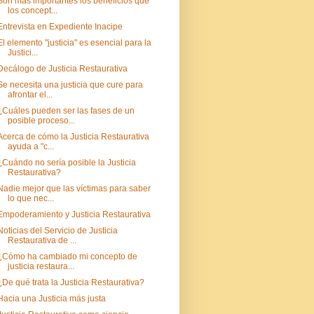
Son más importantes los beneficios que
los concept...
Entrevista en Expediente Inacipe
El elemento "justicia" es esencial para la
Justici...
Decálogo de Justicia Restaurativa
Se necesita una justicia que cure para
afrontar el...
¿Cuáles pueden ser las fases de un
posible proceso...
Acerca de cómo la Justicia Restaurativa
ayuda a "c...
¿Cuándo no sería posible la Justicia
Restaurativa?
Nadie mejor que las víctimas para saber
lo que nec...
Empoderamiento y Justicia Restaurativa
Noticias del Servicio de Justicia
Restaurativa de ...
¿Cómo ha cambiado mi concepto de
justicia restaura...
¿De qué trata la Justicia Restaurativa?
Hacia una Justicia más justa