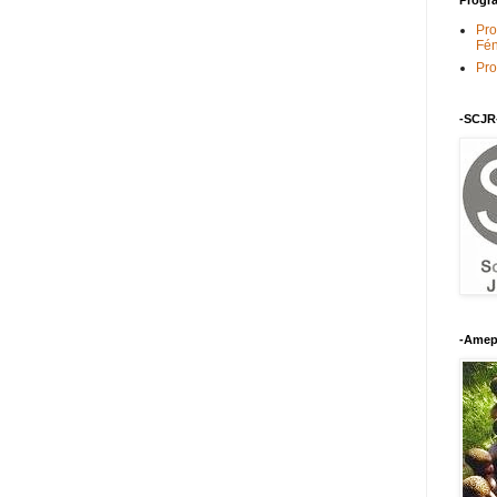
Pro
Fén
Pro
-SCJR
-Amep