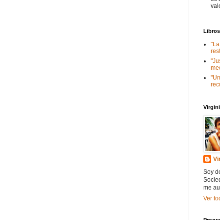
val
Libro
"La
res
"Ju
med
"Un
rec
Virgi
Vi
Soy do
Socied
me au
Ver to
Progra