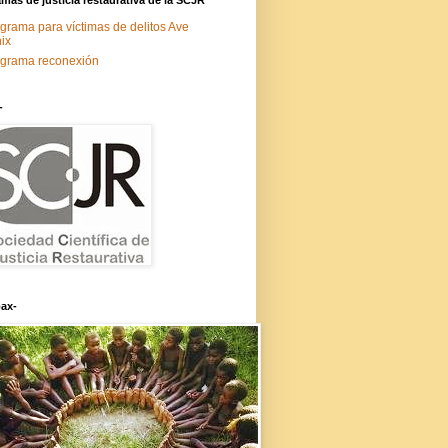
grama para víctimas de delitos Ave
ix
grama reconexión
-
ax-