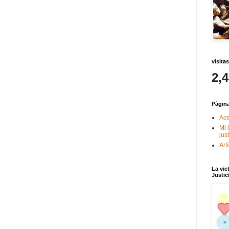
visitas
2,
Págin
Ace
Mi 
jus
Art
La vic
Justic