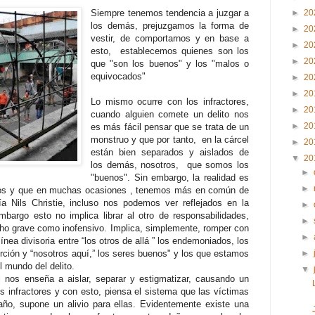
Siempre tenemos tendencia a juzgar a
►
20
los demás, prejuzgamos la forma de
►
20
vestir, de comportarnos y en base a
►
20
esto, establecemos quienes son los
►
20
que "son los buenos" y los "malos o
equivocados"
►
20
►
20
Lo mismo ocurre con los infractores,
►
20
cuando alguien comete un delito nos
►
20
es más fácil pensar que se trata de un
monstruo y que por tanto, en la cárcel
►
20
están bien separados y aislados de
▼
20
los demás, nosotros, que somos los
►
"buenos". Sin embargo, la realidad es
►
tros y que en muchas ocasiones , tenemos más en común de
 Nils Christie, incluso nos podemos ver reflejados en la
►
mbargo esto no implica librar al otro de responsabilidades,
►
hecho grave como inofensivo. Implica, simplemente, romper con
►
línea divisoria entre “los otros de allá ” los endemoniados, los
erción y “nosotros aquí,” los seres buenos" y los que estamos
►
l mundo del delito.
▼
l nos enseña a aislar, separar y estigmatizar, causando un
os infractores y con esto, piensa el sistema que las víctimas
año, supone un alivio para ellas. Evidentemente existe una