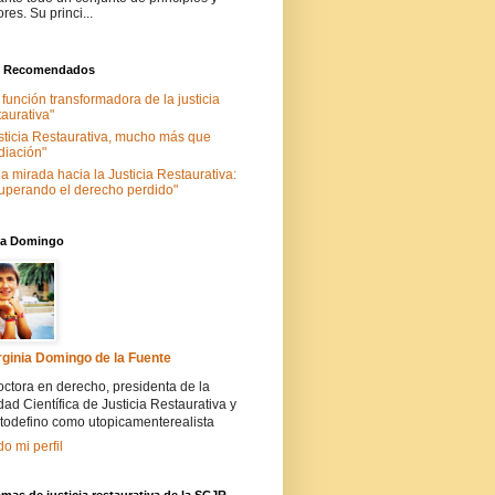
ores. Su princi...
s Recomendados
 función transformadora de la justicia
taurativa"
sticia Restaurativa, mucho más que
iación"
a mirada hacia la Justicia Restaurativa:
uperando el derecho perdido"
nia Domingo
rginia Domingo de la Fuente
ctora en derecho, presidenta de la
ad Científica de Justicia Restaurativa y
todefino como utopicamenterealista
do mi perfil
mas de justicia restaurativa de la SCJR