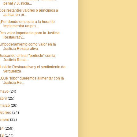
penal y Justicia...
Dos restantes valores o principios a
aplicar en pr...
¿Por donde empezar a la hora de
implementar un pro...
Otro valor importante para la Justicia
Restaurativ...
Empoderamiento como valor en la
Justicia Restaurativa
Buscando el final "perfecto" con la
Justicia Resta...
Justicia Restaurativa y el sentimiento de
verguenza
¿Qué "lobo" queremos alimentar con la
Justicia Re...
mayo
(24)
abril
(25)
marzo
(26)
febrero
(24)
enero
(22)
14
(259)
13
(177)