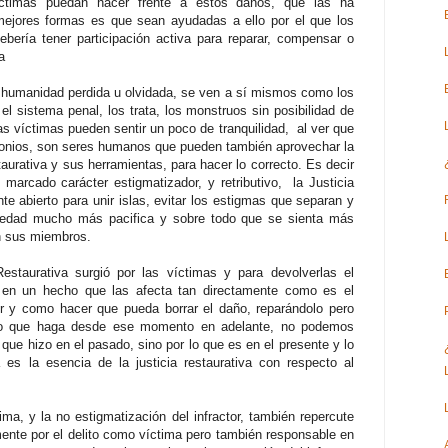
íctimas puedan hacer frente a estos daños, que las ha
 mejores formas es que sean ayudadas a ello por el que los
 debería tener participación activa para reparar, compensar o
ma
 humanidad perdida u olvidada, se ven a sí mismos como los
 sistema penal, los trata, los monstruos sin posibilidad de
s víctimas pueden sentir un poco de tranquilidad, al ver que
emonios, son seres humanos que pueden también aprovechar la
staurativa y sus herramientas, para hacer lo correcto. Es decir
n marcado carácter estigmatizador, y retributivo, la Justicia
te abierto para unir islas, evitar los estigmas que separan y
iedad mucho más pacifica y sobre todo que se sienta más
n sus miembros.
staurativa surgió por las víctimas y para devolverlas el
 en un hecho que las afecta tan directamente como es el
tor y como hacer que pueda borrar el daño, reparándolo pero
no que haga desde ese momento en adelante, no podemos
que hizo en el pasado, sino por lo que es en el presente y lo
 es la esencia de la justicia restaurativa con respecto al
ma, y la no estigmatización del infractor, también repercute
ente por el delito como víctima pero también responsable en