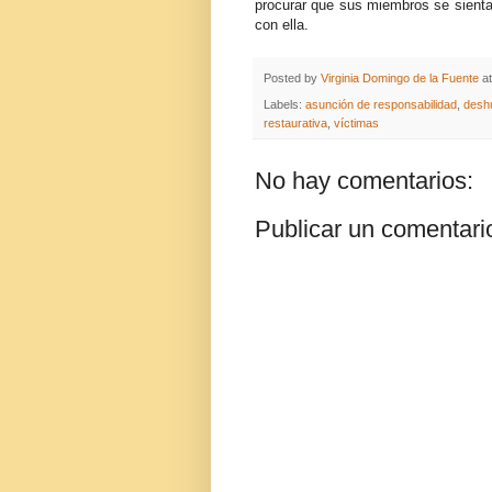
procurar que sus miembros se sientan
con ella.
Posted by
Virginia Domingo de la Fuente
a
Labels:
asunción de responsabilidad
,
desh
restaurativa
,
víctimas
No hay comentarios:
Publicar un comentari