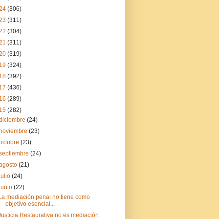
24
(306)
23
(311)
22
(304)
21
(311)
20
(319)
19
(324)
18
(392)
17
(436)
16
(289)
15
(282)
diciembre
(24)
noviembre
(23)
octubre
(23)
septiembre
(24)
agosto
(21)
julio
(24)
junio
(22)
La mediación penal no tiene como
objetivo esencial...
Justicia Restaurativa no es mediación