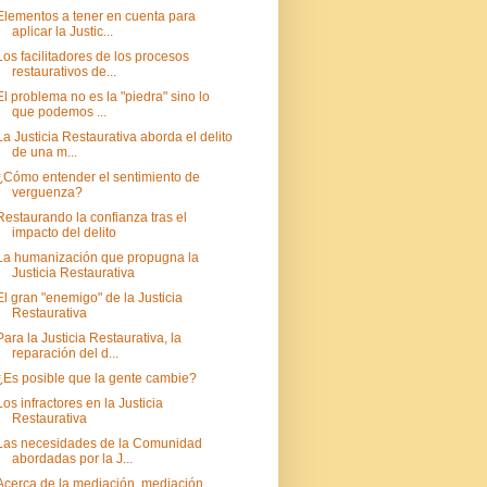
Elementos a tener en cuenta para
aplicar la Justic...
Los facilitadores de los procesos
restaurativos de...
El problema no es la "piedra" sino lo
que podemos ...
La Justicia Restaurativa aborda el delito
de una m...
¿Cómo entender el sentimiento de
verguenza?
Restaurando la confianza tras el
impacto del delito
La humanización que propugna la
Justicia Restaurativa
El gran "enemigo" de la Justicia
Restaurativa
Para la Justicia Restaurativa, la
reparación del d...
¿Es posible que la gente cambie?
Los infractores en la Justicia
Restaurativa
Las necesidades de la Comunidad
abordadas por la J...
Acerca de la mediación, mediación