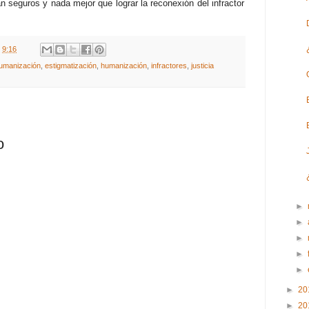
 seguros y nada mejor que lograr la reconexión del infractor
t
9:16
umanización
,
estigmatización
,
humanización
,
infractores
,
justicia
o
►
►
►
►
►
►
20
►
20