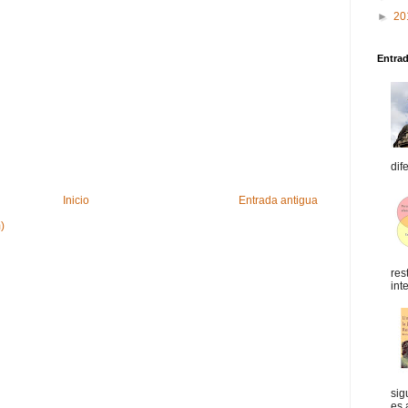
►
20
Entra
dif
Inicio
Entrada antigua
)
res
int
sig
es 