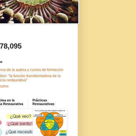
478,095
as
rca de la autora y cursos de formación
libro: "la función transformadora de la
ticia restaurativa"
ículos
tima en la
Prácticas
ia Restaurativa
Restaurativas