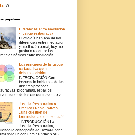
12
(7)
das populares
Diferencias entre mediación
y justicia restaurativa
El otro día hablaba de las
diferencias entre mediación
y mediación penal, hoy me
gustaría recordar las
erencias básicas entre mediación ...
Los principios de la justicia
restaurativa que no
debemos olvidar
INTRODUCCIÓN Con
frecuencia hablamos de las
distintas prácticas
taurativas, programas, espacios,
ervenciones de los encuentros entre v...
Justicia Restaurativa o
Prácticas Restaurativas:
¿una cuestión de
terminología o de esencia?
INTRODUCCIÓN La
Justicia Restaurativa,
uiendo la concepción de Howard Zehr,
ante todo un conjunto de principios y