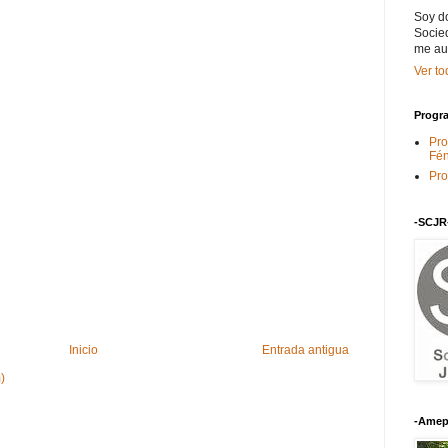
Soy do
Socied
me au
Ver to
Progra
Pro
Fén
Pro
-SCJR
Inicio
Entrada antigua
)
-Amep