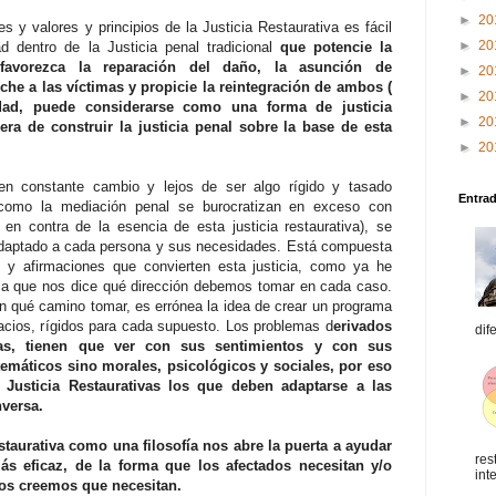
►
20
s y valores y principios de la Justicia Restaurativa es fácil
►
20
d dentro de la Justicia penal tradicional
que potencie la
, favorezca la reparación del daño, la asunción de
►
20
uche a las víctimas y propicie la reintegración de ambos (
►
20
edad, puede considerarse como una forma de justicia
►
20
ra de construir la justicia penal sobre la base de esta
►
20
en constante cambio y lejos de ser algo rígido y tasado
Entra
 como la mediación penal se burocratizan en exceso con
en contra de la esencia de esta justicia restaurativa), se
daptado a cada persona y sus necesidades. Está compuesta
os y afirmaciones que convierten esta justicia, como ya he
la que nos dice qué dirección debemos tomar en cada caso.
an qué camino tomar, es errónea la idea de crear un programa
acios, rígidos para cada supuesto. Los problemas d
erivados
dif
nas, tienen que ver con sus sentimientos y con sus
emáticos sino morales, psicológicos y sociales, por eso
Justicia Restaurativas los que deben adaptarse a las
nversa.
staurativa como una filosofía nos abre la puerta a ayudar
res
s eficaz, de la forma que los afectados necesitan y/o
int
os creemos que necesitan.