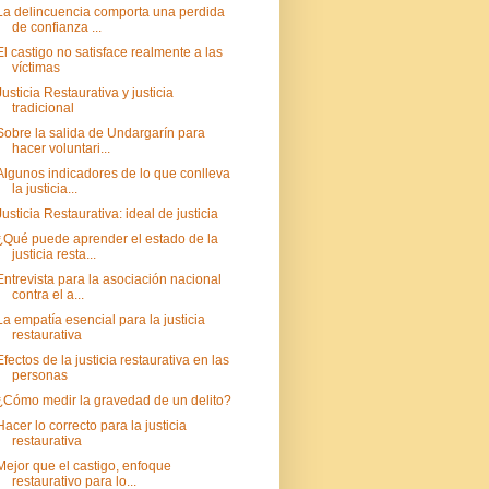
La delincuencia comporta una perdida
de confianza ...
El castigo no satisface realmente a las
víctimas
Justicia Restaurativa y justicia
tradicional
Sobre la salida de Undargarín para
hacer voluntari...
Algunos indicadores de lo que conlleva
la justicia...
Justicia Restaurativa: ideal de justicia
¿Qué puede aprender el estado de la
justicia resta...
Entrevista para la asociación nacional
contra el a...
La empatía esencial para la justicia
restaurativa
Efectos de la justicia restaurativa en las
personas
¿Cómo medir la gravedad de un delito?
Hacer lo correcto para la justicia
restaurativa
Mejor que el castigo, enfoque
restaurativo para lo...