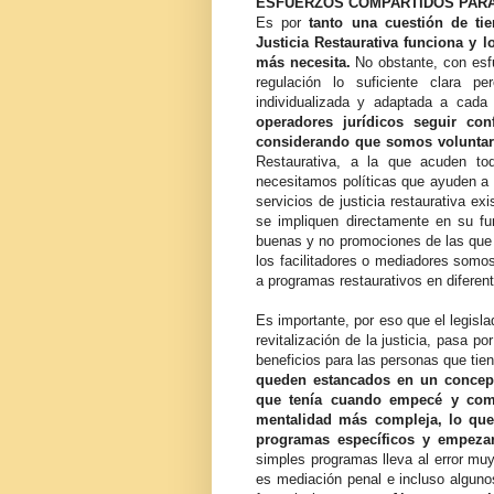
ESFUERZOS COMPARTIDOS PARA 
Es por
tanto una cuestión de ti
Justicia Restaurativa funciona y 
más necesita.
No obstante, con esfu
regulación lo suficiente clara p
individualizada y adaptada a cad
operadores jurídicos seguir con
considerando que somos voluntar
Restaurativa, a la que acuden to
necesitamos políticas que ayuden a e
servicios de justicia restaurativa ex
se impliquen directamente en su f
buenas y no promociones de las que 
los facilitadores o mediadores som
a programas restaurativos en diferent
Es importante, por eso que el legisla
revitalización de la justicia, pasa p
beneficios para las personas que tien
queden estancados en un concepto
que tenía cuando empecé y com
mentalidad más compleja, lo que 
programas específicos y empezar
simples programas lleva al error muy
es mediación penal e incluso algun