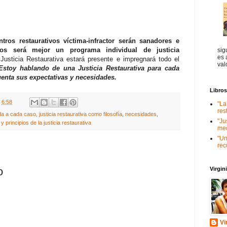
ros restaurativos víctima-infractor serán sanadores e
ados será mejor un programa individual de justicia
sig
es 
Justicia Restaurativa estará presente e impregnará todo el
val
Estoy hablando de una Justicia Restaurativa para cada
cuenta sus expectativas y necesidades.
Libro
t
6:58
"La
res
ada a cada caso
,
justicia restaurativa como filosofía
,
necesidades
,
"Ju
y principios de la justicia restaurativa
med
"Un
rec
o
Virgi
Vi