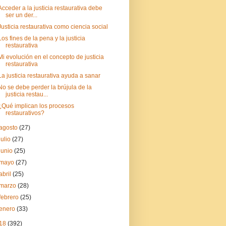
Acceder a la justicia restaurativa debe
ser un der...
Justicia restaurativa como ciencia social
Los fines de la pena y la justicia
restaurativa
Mi evolución en el concepto de justicia
restaurativa
La justicia restaurativa ayuda a sanar
No se debe perder la brújula de la
justicia restau...
¿Qué implican los procesos
restaurativos?
agosto
(27)
julio
(27)
junio
(25)
mayo
(27)
abril
(25)
marzo
(28)
febrero
(25)
enero
(33)
18
(392)