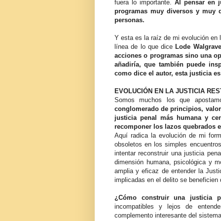
fuera lo importante.
Al pensar en j
programas muy diversos y muy 
personas.
Y esta es la raíz de mi evolución en 
línea de lo que dice
Lode Walgrave,
acciones o programas sino una opc
añadiría, que también puede inspi
como dice el autor, esta justicia 
EVOLUCIÓN EN LA JUSTICIA RE
Somos muchos los que apostamos
conglomerado de principios, valore
justicia penal más humana y cen
recomponer los lazos quebrados e
Aquí radica la evolución de mi form
obsoletos en los simples encuentros
intentar reconstruir una justicia pe
dimensión humana, psicológica y mor
amplia y eficaz de entender la Just
implicadas en el delito se beneficien 
¿Cómo construir una justicia pe
incompatibles y lejos de entend
complemento interesante del sistem