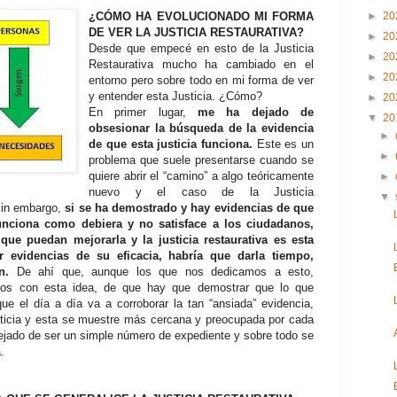
¿CÓMO HA EVOLUCIONADO MI FORMA
►
20
DE VER LA JUSTICIA RESTAURATIVA?
►
20
Desde que empecé en esto de la Justicia
►
20
Restaurativa mucho ha cambiado en el
►
20
entorno pero sobre todo en mi forma de ver
y entender esta Justicia. ¿Cómo?
►
20
En primer lugar,
me ha dejado de
▼
20
obsesionar la búsqueda de la evidencia
►
de que esta justicia funciona.
Este es un
►
problema que suele presentarse cuando se
quiere abrir el “camino” a algo teóricamente
►
nuevo y el caso de la Justicia
▼
sin embargo,
si se ha demostrado y hay evidencias de que
 funciona como debiera y no satisface a los ciudadanos,
ue puedan mejorarla y la justicia restaurativa es esta
evidencias de su eficacia, habría que darla tiempo,
ón.
De ahí que, aunque los que nos dedicamos a esto,
os con esta idea, de que hay que demostrar que lo que
e el día a día va a corroborar la tan “ansiada” evidencia,
sticia y esta se muestre más cercana y preocupada por cada
ejado de ser un simple número de expediente y sobre todo se
a.