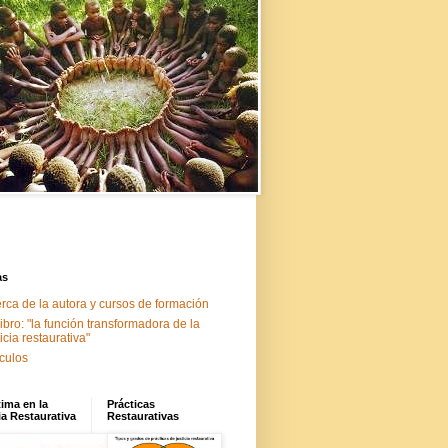
as
rca de la autora y cursos de formación
libro: "la función transformadora de la
ticia restaurativa"
ículos
tima en la
Prácticas
ia Restaurativa
Restaurativas