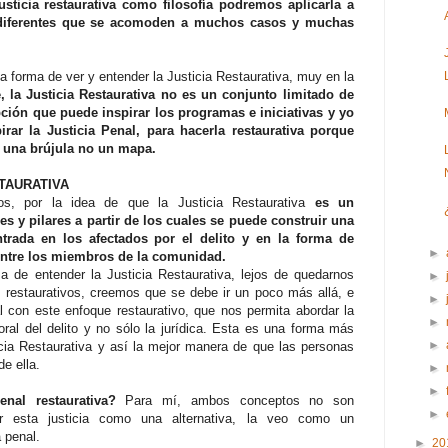
usticia restaurativa como filosofía podremos aplicarla a
diferentes que se acomoden a muchos casos y muchas
la forma de ver y entender la Justicia Restaurativa, muy en la
 la Justicia Restaurativa no es un conjunto limitado de
ión que puede inspirar los programas e iniciativas y yo
rar la Justicia Penal, para hacerla restaurativa porque
es una brújula no un mapa.
STAURATIVA
, por la idea de que la Justicia Restaurativa
es un
s y pilares a partir de los cuales se puede construir una
trada en los afectados por el delito y en la forma de
►
ntre los miembros de la comunidad.
a de entender la Justicia Restaurativa, lejos de quedarnos
►
 restaurativos, creemos que se debe ir un poco más allá, e
►
nal con este enfoque restaurativo, que nos permita abordar la
►
al del delito y no sólo la jurídica. Esta es una forma más
►
icia Restaurativa y así la mejor manera de que las personas
de ella.
►
►
nal restaurativa?
Para mí, ambos conceptos no son
►
er esta justicia como una alternativa, la veo como un
a penal.
►
20