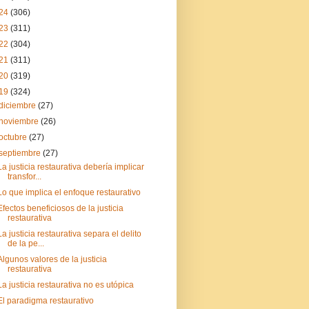
24
(306)
23
(311)
22
(304)
21
(311)
20
(319)
19
(324)
diciembre
(27)
noviembre
(26)
octubre
(27)
septiembre
(27)
La justicia restaurativa debería implicar
transfor...
Lo que implica el enfoque restaurativo
Efectos beneficiosos de la justicia
restaurativa
La justicia restaurativa separa el delito
de la pe...
Algunos valores de la justicia
restaurativa
La justicia restaurativa no es utópica
El paradigma restaurativo