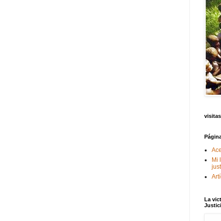
visitas
Págin
Ace
Mi 
jus
Art
La vic
Justic