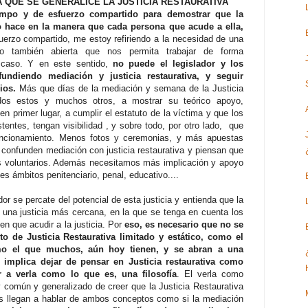
QUE SE GENERALICE LA JUSTICIA RESTAURATIVA
empo y de esfuerzo compartido para demostrar que la
lo hace en la manera que cada persona que acude a ella,
erzo compartido, me estoy refiriendo a la necesidad de una
ero también abierta que nos permita trabajar de forma
a caso. Y en este sentido,
no puede el legislador y los
fundiendo mediación y justicia restaurativa, y seguir
ios.
Más que días de la mediación y semana de la Justicia
dos estos y muchos otros, a mostrar su teórico apoyo,
n primer lugar, a cumplir el estatuto de la víctima y que los
istentes, tengan visibilidad , y sobre todo, por otro lado, que
uncionamiento. Menos fotos y ceremonias, y más apuestas
confunden mediación con justicia restaurativa y piensan que
os voluntarios. Además necesitamos más implicación y apoyo
es ámbitos penitenciario, penal, educativo....
dor se percate del potencial de esta justicia y entienda que la
or una justicia más cercana, en la que se tenga en cuenta los
en que acudir a la justicia. Por
eso, es necesario que no se
 de Justicia Restaurativa limitado y estático, como el
o el que muchos, aún hoy tienen, y se abran a una
implica dejar de pensar en Justicia restaurativa como
 a verla como lo que es, una filosofía
. El verla como
 común y generalizado de creer que la Justicia Restaurativa
os llegan a hablar de ambos conceptos como si la mediación