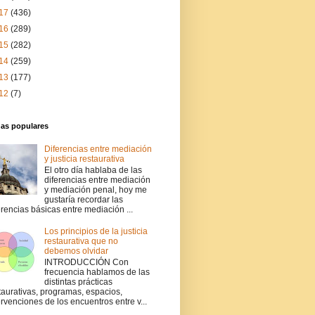
17
(436)
16
(289)
15
(282)
14
(259)
13
(177)
12
(7)
das populares
Diferencias entre mediación
y justicia restaurativa
El otro día hablaba de las
diferencias entre mediación
y mediación penal, hoy me
gustaría recordar las
erencias básicas entre mediación ...
Los principios de la justicia
restaurativa que no
debemos olvidar
INTRODUCCIÓN Con
frecuencia hablamos de las
distintas prácticas
taurativas, programas, espacios,
ervenciones de los encuentros entre v...