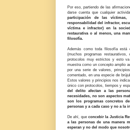
Por eso, partiendo de las afirmacione
darse cuenta que cualquier activida
participación de las víctimas
responsabilidad del infractor, esc
víctima e infractor) en la soci
restaurativa o al menos, una mane
filosofía.
Además como toda filosofía está 
(muchos programas restaurativos,
protocolos muy estrictos y esto va 
muestra como un concepto amplio a
por una serie de valores, principi
comentado, en una especie de brúju
Estos valores y principios nos indic
único con protocolos, tiempos y esp
del delito afectan a las perso
necesidades, no son aspectos mat
son los programas concretos de 
personas y a cada caso y no a la i
De ahí, que
concebir la Justicia Re
a las personas de una manera má
esperan y no del modo que nosotr