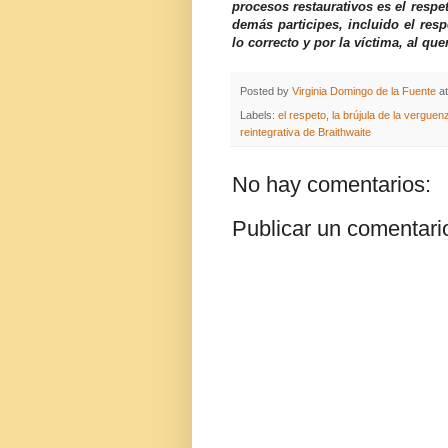
procesos restaurativos es el respe
demás participes, incluido el resp
lo correcto y por la víctima, al qu
Posted by
Virginia Domingo de la Fuente
a
Labels:
el respeto
,
la brújula de la verguenz
reintegrativa de Braithwaite
No hay comentarios:
Publicar un comentari