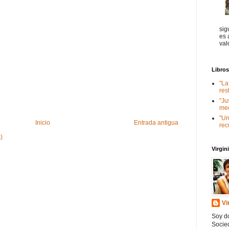
sig
es 
val
Libro
"La
res
"Ju
med
"Un
Inicio
Entrada antigua
rec
)
Virgi
Vi
Soy do
Socied