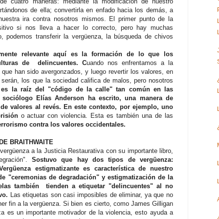
de cuatro maneras: mediante la modificación de nuestro
rtándonos de ella; convertirla en enfado hacia los demás, a
uestra ira contra nosotros mismos. El primer punto de la
sitivo si nos lleva a hacer lo correcto, pero hay muchas
lo, podemos transferir la vergüenza, la búsqueda de chivos
lmente relevante aquí es la formación de lo que los
lturas de delincuentes. C
uando nos enfrentamos a la
 que han sido avergonzados, y luego revertir los valores, en
 serán, los que la sociedad califica de malos, pero nosotros
 es la raíz del "código de la calle" tan común en las
 sociólogo Elías Anderson ha escrito, una manera de
de valores al revés. En este contexto, por ejemplo, uno
prisión
o actuar con violencia. Esta es también una de las
rrorismo contra los valores occidentales.
DE BRAITHWAITE
vergüenza a la Justicia Restaurativa con su importante libro,
egración".
Sostuvo que hay dos tipos de vergüenza:
 Vergüenza estigmatizante es característica de nuestro
 de "ceremonias de degradación" y estigmatización de la
elas también tienden a etiquetar "delincuentes" al no
vo.
Las etiquetas son casi imposibles de eliminar, ya que no
 fin a la vergüenza. Si bien es cierto, como James Gilligan
a es un importante motivador de la violencia, esto ayuda a