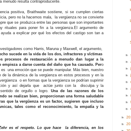
 a menudo resulta contraproducente.
ncia positiva, Braithwaite sostiene, si se cumplen ciertas
ticia, pero no la hacemos mala, la vergüenza no se convierte
iempre que se produzca entre las personas que son importantes
y rituales para poner fin a la vergüenza.El argumento de
 ayuda a explicar por qué los efectos del castigo son tan a
nvestigadores como Harris, Maruna y Maxwell, el argumento,
echo sucede en la vida de los dos, infractores y víctimas
►
los procesos de restauración a menudo dan lugar a la
►
 empieza a darse cuenta del daño que ha causado. Per
o
►
a es una emoción que se puede manipular. Más bien, nuestro
e de la dinámica de la vergüenza en estos procesos y en la
►
vergüenza o en formas que la vergüenza se podrían suprimir
►
ación y así dejarla que actúe junto con la disculpa y la
►
 sentido de orgullo o logro.
Una de las razones de los
►
ando se realizan bien, proporcionan una forma saludable
ras que la vergüenza es un factor, sugieren que incluso
►
ámicas, tales como el reconocimiento, la empatía y la
►
►
20
►
20
Zehr es el respeto. Lo que hace la diferencia, en los
►
20