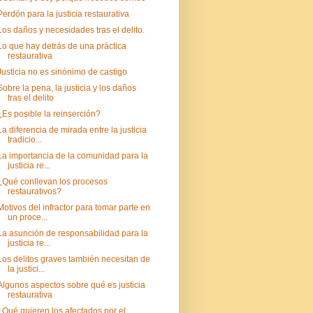
Perdón para la justicia restaurativa
Los daños y necesidades tras el delito.
Lo que hay detrás de una práctica
restaurativa
Justicia no es sinónimo de castigo
Sobre la pena, la justicia y los daños
tras el delito
¿Es posible la reinserción?
La diferencia de mirada entre la justicia
tradicio...
La importancia de la comunidad para la
justicia re...
¿Qué conllevan los procesos
restaurativos?
Motivos del infractor para tomar parte en
un proce...
La asunción de responsabilidad para la
justicia re...
Los delitos graves también necesitan de
la justici...
Algunos aspectos sobre qué es justicia
restaurativa
¿Qué quieren los afectados por el