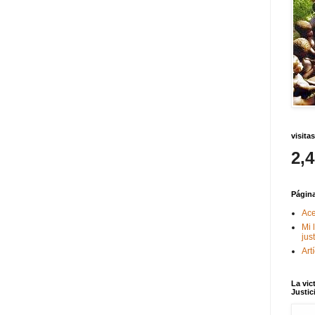
visitas
2,
Págin
Ace
Mi 
jus
Art
La vic
Justic