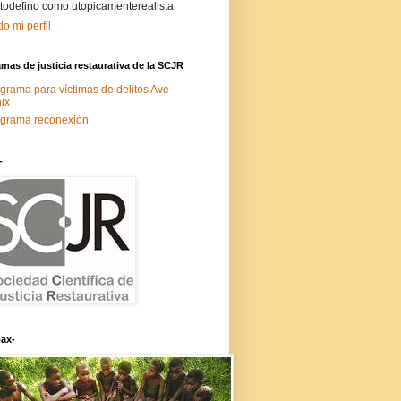
todefino como utopicamenterealista
do mi perfil
mas de justicia restaurativa de la SCJR
grama para víctimas de delitos Ave
ix
grama reconexión
-
ax-