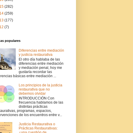
15
(282)
14
(259)
13
(177)
12
(7)
das populares
Diferencias entre mediación
y justicia restaurativa
El otro día hablaba de las
diferencias entre mediación
y mediación penal, hoy me
gustaría recordar las
erencias básicas entre mediación ...
Los principios de la justicia
restaurativa que no
debemos olvidar
INTRODUCCIÓN Con
frecuencia hablamos de las
distintas prácticas
taurativas, programas, espacios,
ervenciones de los encuentros entre v...
Justicia Restaurativa o
Prácticas Restaurativas:
¿una cuestión de