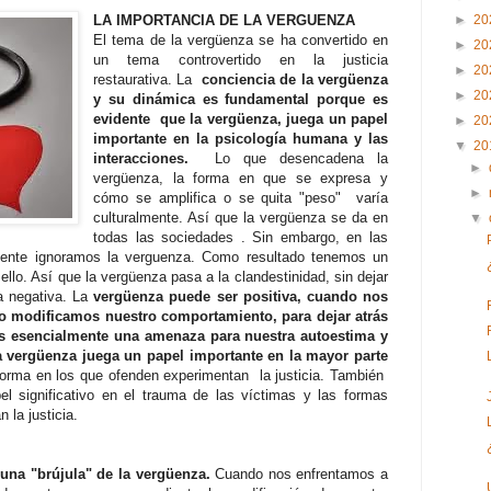
LA IMPORTANCIA DE LA VERGUENZA
►
20
El tema de la vergüenza se ha convertido en
►
20
un tema controvertido en la justicia
►
20
restaurativa. La
conciencia de la vergüenza
►
20
y su dinámica es fundamental porque es
evidente que la vergüenza, juega un papel
►
20
importante en la psicología humana y las
▼
20
interacciones.
Lo que desencadena la
►
vergüenza, la forma en que se expresa y
►
cómo se amplifica o se quita "peso" varía
culturalmente. Así que la vergüenza se da en
▼
todas las sociedades . Sin embargo, en las
mente ignoramos la verguenza. Como resultado tenemos un
ello. Así que la vergüenza pasa a la clandestinidad, sin dejar
a negativa. La
vergüenza puede ser positiva, cuando nos
do modificamos nuestro comportamiento, para dejar atrás
es esencialmente una amenaza para nuestra autoestima y
a vergüenza juega un papel importante en la mayor parte
forma en los que ofenden experimentan la justicia. También
significativo en el trauma de las víctimas y las formas
la justicia.
una "brújula" de la vergüenza.
Cuando nos enfrentamos a