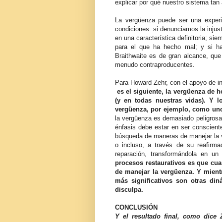
explicar por qué nuestro sistema tan
La vergüenza puede ser una experie
condiciones: si denunciamos la injus
en una característica definitoria; s
para el que ha hecho mal; y si ha
Braithwaite es de gran alcance, que
menudo contraproducentes.
Para Howard Zehr, con el apoyo de i
es el siguiente, la vergüenza de h
(y en todas nuestras vidas). Y 
vergüenza, por ejemplo, como uno
la vergüenza es demasiado peligros
énfasis debe estar en ser conscient
búsqueda de maneras de manejar la 
o incluso, a través de su reafirm
reparación, transformándola en un
procesos restaurativos es que cu
de manejar la vergüenza. Y mient
más significativos son otras din
disculpa.
CONCLUSIÓN
Y el resultado final, como dice 