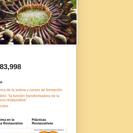
483,998
as
rca de la autora y cursos de formación
libro: "la función transformadora de la
ticia restaurativa"
ículos
tima en la
Prácticas
ia Restaurativa
Restaurativas