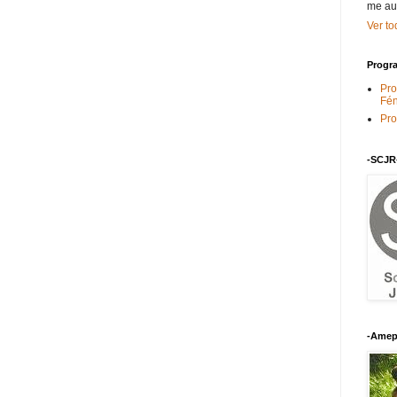
me au
Ver to
Progra
Pro
Fén
Pro
-SCJR
-Amep