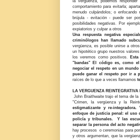
la vergüenza, podemos responder 
comportamiento para evitarla; aparta
menudo culpándolos; o enfocando n
brújula - evitación - puede ser po
posibilidades negativas. Por ejemp
expiatorios y culpar a otros
Una respuesta negativa especia
criminólogos han llamado subcu
vergüenza, es posible unirse a otros
un hipotético grupo nuestros valores
los veremos como positivos.
Esta
"bandas" El código es, como el
negociar el respeto en un mundo 
puede ganar el respeto por ir a 
raíces de lo que a veces llamamos
te
LA VERGUENZA REINTEGRATIVA 
John Braithwaite trajo el tema de la 
"Crimen, la vergüenza y la Reint
estigmatizante y re-integradora.
enfoque de justicia penal: el uso
policía y tribunales. Y las escu
separar la persona del acto negati
hay procesos o ceremonias para poner
y otros argumentan, que la vergüenz