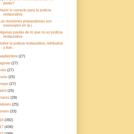
delito?
Hacer lo correcto para la justicia
restaurativa
Las reuniones preparatorias son
esenciales en la j...
Algunas pautas de lo que no es justicia
restaurativa
Sobre la justicia restaurativa, retributiva
y tran...
septiembre
(27)
agosto
(27)
julio
(27)
junio
(25)
mayo
(27)
abril
(25)
marzo
(28)
febrero
(25)
enero
(33)
18
(392)
17
(436)
16
(289)