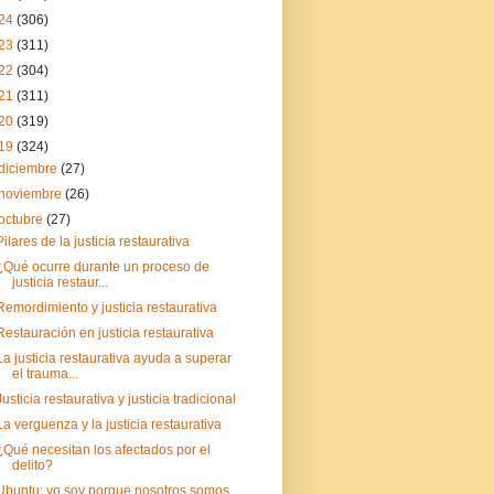
24
(306)
23
(311)
22
(304)
21
(311)
20
(319)
19
(324)
diciembre
(27)
noviembre
(26)
octubre
(27)
Pilares de la justicia restaurativa
¿Qué ocurre durante un proceso de
justicia restaur...
Remordimiento y justicia restaurativa
Restauración en justicia restaurativa
La justicia restaurativa ayuda a superar
el trauma...
Justicia restaurativa y justicia tradicional
La verguenza y la justicia restaurativa
¿Qué necesitan los afectados por el
delito?
Ubuntu: yo soy porque nosotros somos