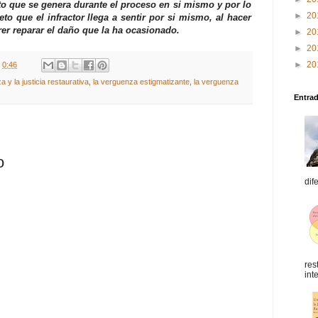
to que se genera durante el proceso en si mismo y por lo
►
20
eto que el infractor llega a sentir por si mismo, al hacer
erer reparar el daño que la ha ocasionado.
►
20
►
20
►
20
t
0:46
a y la justicia restaurativa
,
la verguenza estigmatizante
,
la verguenza
Entra
o
dif
res
int