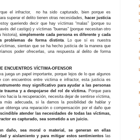
rque el infractor, no ha sido capturado, bien porque es
ra superar el delito tienen otras necesidades,
hacer justicia
toy queriendo decir que hay víctimas “malas” (porque su
avés del castigo) y víctimas “buenas” (porque necesitan otro
 historia),
simplemente cada persona es diferente y cada
s problemas de forma distinta
. Lo que sí es nuestra
 víctimas, sientan que se ha hecho justicia de la manera que
íamos poder ofrecerlas, una respuesta al delito de forma
UE ENCUENTROS VÍCTIMA-OFENSOR
va juega un papel importante, porque lejos de lo que algunos
 con encuentros entre victima e infractor, esta justicia es
nstrumento muy significativo para ayudar a las personas
te trauma y a despojarse del rol de víctima.
Porque para
no hacia la recuperación, necesita dejar de sentirse víctima,
 más adecuada, si la damos la posibilidad de hablar y
ue obtenga una reparación o compensación por el daño que
scindible atender las necesidades de todas las víctimas,
ractor es capturado, sea sometido a un juicio.
un daño, sea moral o material, se generan en ellas
edad y aislamiento y para mitigar estos sentimientos
las