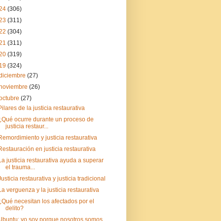
24
(306)
23
(311)
22
(304)
21
(311)
20
(319)
19
(324)
diciembre
(27)
noviembre
(26)
octubre
(27)
Pilares de la justicia restaurativa
¿Qué ocurre durante un proceso de
justicia restaur...
Remordimiento y justicia restaurativa
Restauración en justicia restaurativa
La justicia restaurativa ayuda a superar
el trauma...
Justicia restaurativa y justicia tradicional
La verguenza y la justicia restaurativa
¿Qué necesitan los afectados por el
delito?
Ubuntu: yo soy porque nosotros somos