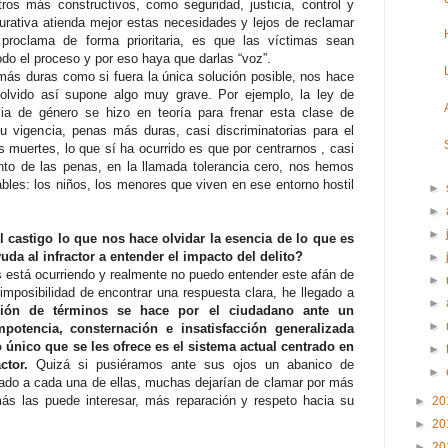
ros más constructivos, como seguridad, justicia, control y
taurativa atienda mejor estas necesidades y lejos de reclamar
 proclama de forma prioritaria, es que las víctimas sean
do el proceso y por eso haya que darlas “voz”.
ás duras como si fuera la única solución posible, nos hace
 olvido así supone algo muy grave. Por ejemplo, la ley de
ncia de género se hizo en teoría para frenar esta clase de
u vigencia, penas más duras, casi discriminatorias para el
 muertes, lo que sí ha ocurrido es que por centrarnos , casi
to de las penas, en la llamada tolerancia cero, nos hemos
bles: los niños, los menores que viven en ese entorno hostil
►
►
►
l castigo lo que nos hace olvidar la esencia de lo que es
yuda al infractor a entender el impacto del delito?
►
 está ocurriendo y realmente no puedo entender este afán de
►
 imposibilidad de encontrar una respuesta clara, he llegado a
►
ción de términos se hace por el ciudadano ante un
►
potencia, consternación e insatisfacción generalizada
único que se les ofrece es el sistema actual centrado en
►
actor.
Quizá si pusiéramos ante sus ojos un abanico de
►
uado a cada una de ellas, muchas dejarían de clamar por más
más las puede interesar, más reparación y respeto hacia su
►
20
►
20
►
20