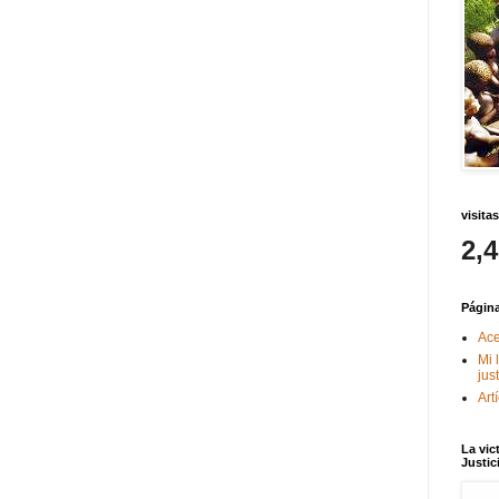
visitas
2,
Págin
Ace
Mi 
jus
Art
La vic
Justic