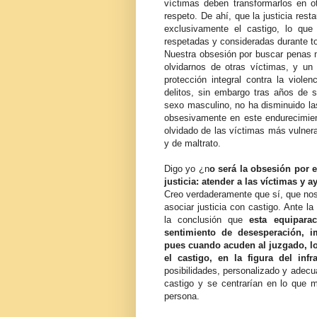
víctimas deben transformarlos en ot
respeto. De ahí, que la justicia res
exclusivamente el castigo, lo que
respetadas y consideradas durante to
Nuestra obsesión por buscar penas m
olvidarnos de otras víctimas, y un
protección integral contra la viole
delitos, sin embargo tras años de s
sexo masculino, no ha disminuido las
obsesivamente en este endurecimien
olvidado de las víctimas más vulnera
y de maltrato.
Digo yo ¿n
o será la obsesión por e
justicia: atender a las víctimas y a
Creo verdaderamente que sí, que nos
asociar justicia con castigo. Ante la
la conclusión que
esta equipara
sentimiento de desesperación, im
pues cuando acuden al juzgado, lo 
el castigo, en la figura del infr
posibilidades, personalizado y adec
castigo y se centrarían en lo que 
persona.