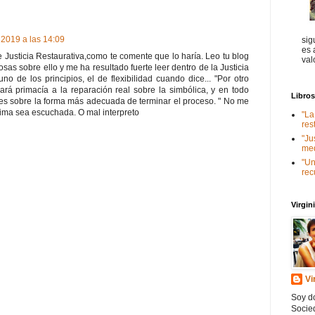
 2019 a las 14:09
sig
es 
 Justicia Restaurativa,como te comente que lo haría. Leo tu blog
val
as sobre ello y me ha resultado fuerte leer dentro de la Justicia
no de los principios, el de flexibilidad cuando dice... "Por otro
ará primacía a la reparación real sobre la simbólica, y en todo
Libro
artes sobre la forma más adecuada de terminar el proceso. " No me
tima sea escuchada. O mal interpreto
"La
res
"Ju
med
"Un
rec
Virgi
Vi
Soy do
Socied