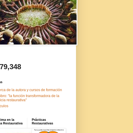
479,348
as
rca de la autora y cursos de formación
libro: "la función transformadora de la
ticia restaurativa"
ículos
tima en la
Prácticas
ia Restaurativa
Restaurativas