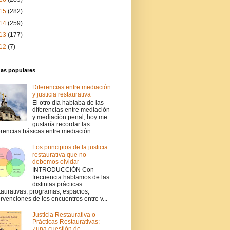
15
(282)
14
(259)
13
(177)
12
(7)
das populares
Diferencias entre mediación
y justicia restaurativa
El otro día hablaba de las
diferencias entre mediación
y mediación penal, hoy me
gustaría recordar las
erencias básicas entre mediación ...
Los principios de la justicia
restaurativa que no
debemos olvidar
INTRODUCCIÓN Con
frecuencia hablamos de las
distintas prácticas
taurativas, programas, espacios,
ervenciones de los encuentros entre v...
Justicia Restaurativa o
Prácticas Restaurativas:
¿una cuestión de