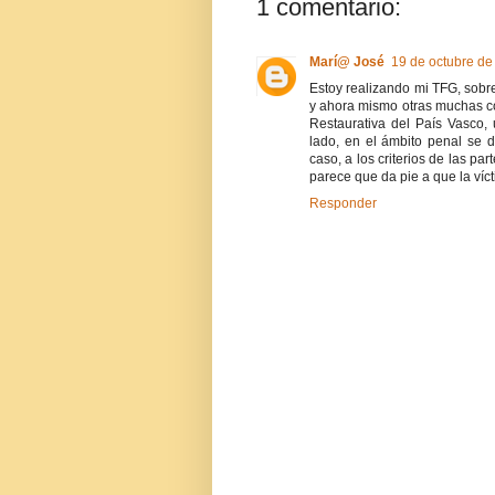
1 comentario:
Marí@ José
19 de octubre de
Estoy realizando mi TFG, sobre
y ahora mismo otras muchas cos
Restaurativa del País Vasco, u
lado, en el ámbito penal se d
caso, a los criterios de las p
parece que da pie a que la víc
Responder