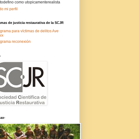
todefino como utopicamenterealista
do mi perfil
mas de justicia restaurativa de la SCJR
grama para víctimas de delitos Ave
ix
grama reconexión
-
ax-