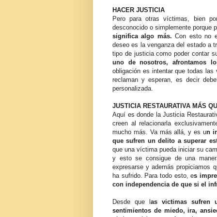
HACER JUSTICIA
Pero para otras víctimas, bien po
desconocido o simplemente porque pa
significa algo más.
Con esto no es
deseo es la venganza del estado a tr
tipo de justicia como poder contar su
uno de nosotros, afrontamos lo
obligación es intentar que todas las
reclaman y esperan, es decir deber
personalizada.
JUSTICIA RESTAURATIVA MÁS Q
Aquí es donde la Justicia Restaurati
creen al relacionarla exclusivamente
mucho más. Va más allá, y es u
n i
que sufren un delito a superar es
que una víctima pueda iniciar su cami
y esto se consigue de una manera
expresarse y además propiciamos q
ha sufrido. Para todo esto, e
s impre
con independencia de que si el inf
Desde que l
as victimas sufren 
sentimientos de miedo, ira, ansi