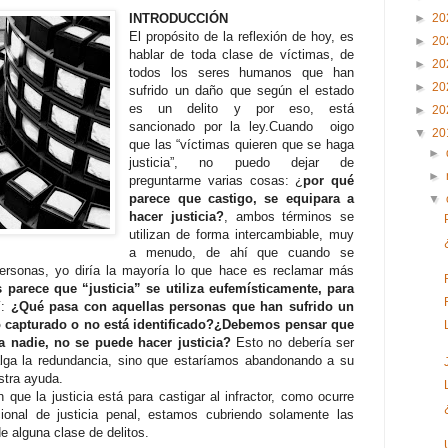
INTRODUCCIÓN
►
20
El propósito de la reflexión de hoy, es
►
20
hablar de toda clase de víctimas, de
►
20
todos los seres humanos que han
►
20
sufrido un daño que según el estado
es un delito y por eso, está
►
20
sancionado por la ley.Cuando oigo
▼
20
que las “víctimas quieren que se haga
►
justicia”, no puedo dejar de
►
preguntarme varias cosas: ¿
por qué
parece que castigo, se equipara a
▼
hacer justicia?
, ambos términos se
utilizan de forma intercambiable, muy
a menudo, de ahí que cuando se
ersonas, yo diría la mayoría lo que hace es reclamar más
 parece que “justicia” se utiliza eufemísticamente, para
í:
¿Qué pasa con aquellas personas que han sufrido un
ido capturado o no está identificado?¿Debemos pensar que
a nadie, no se puede hacer justicia?
Esto no debería ser
valga la redundancia, sino que estaríamos abandonando a su
stra ayuda.
ue la justicia está para castigar al infractor, como ocurre
ional de justicia penal, estamos cubriendo solamente las
e alguna clase de delitos.