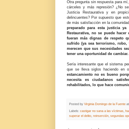
Otra pregunta sin respuesta para mí,
cárceles y más represión? ¿No ser
Justicia Restaurativa y en propi
delincuentes? Por supuesto que est
de más satisfacción en la comunidad
preparado para esta justicia ya
Restaurativa, no se puede hacer 
fueran más dignas de respeto qu
sufrido (ya sea terrorismo, robo,
merecen que sus necesidades sea
tener una oportunidad de cambiar.
Sería interesante que el sistema pe
que se lleva siglos haciendo en o
estancamiento no es bueno porqu
necesita es ciudadanos satisf
rehabilitados, lo que hace comun
Posted by
Virginia Domingo de la Fuente
a
Labels:
castigar no sana a las víctimas
,
ha
superar el delito
,
reinserción
,
segundas opo