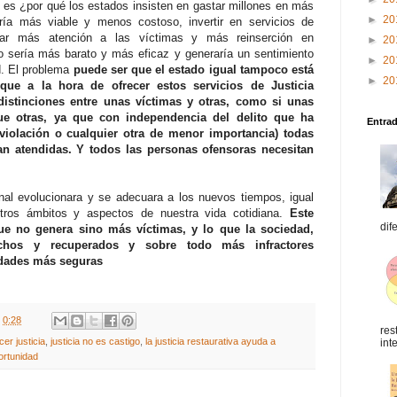
 es ¿por qué los estados insisten en gastar millones en más
►
20
ía más viable y menos costoso, invertir en servicios de
ciar más atención a las víctimas y más reinserción en
►
20
o sería más barato y más eficaz y generaría un sentimiento
►
20
. El problema
puede ser que el estado igual tampoco está
►
20
 que a la hora de ofrecer estos servicios de Justicia
distinciones entre unas víctimas y otras, como si unas
e otras, ya que con independencia del delito que ha
Entra
 violación o cualquier otra de menor importancia) todas
n atendidas. Y todos las personas ofensoras necesitan
nal evolucionara y se adecuara a los nuevos tiempos, igual
tros ámbitos y aspectos de nuestra vida cotidiana.
Este
dif
e no genera sino más víctimas, y lo que la sociedad,
echos y recuperados y sobre todo más infractores
idades más seguras
t
0:28
res
cer justicia
,
justicia no es castigo
,
la justicia restaurativa ayuda a
int
rtunidad