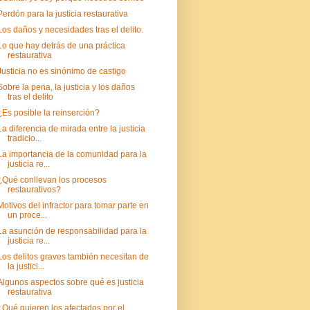
Perdón para la justicia restaurativa
Los daños y necesidades tras el delito.
Lo que hay detrás de una práctica
restaurativa
Justicia no es sinónimo de castigo
Sobre la pena, la justicia y los daños
tras el delito
¿Es posible la reinserción?
La diferencia de mirada entre la justicia
tradicio...
La importancia de la comunidad para la
justicia re...
¿Qué conllevan los procesos
restaurativos?
Motivos del infractor para tomar parte en
un proce...
La asunción de responsabilidad para la
justicia re...
Los delitos graves también necesitan de
la justici...
Algunos aspectos sobre qué es justicia
restaurativa
¿Qué quieren los afectados por el