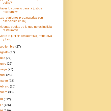
delito?
Hacer lo correcto para la justicia
restaurativa
Las reuniones preparatorias son
esenciales en la j...
Algunas pautas de lo que no es justicia
restaurativa
Sobre la justicia restaurativa, retributiva
y tran...
septiembre
(27)
agosto
(27)
julio
(27)
junio
(25)
mayo
(27)
abril
(25)
marzo
(28)
febrero
(25)
enero
(33)
18
(392)
17
(436)
16
(289)