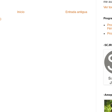
me au
Ver to
Inicio
Entrada antigua
Progra
)
Pro
Fén
Pro
-SCJR
-Amep