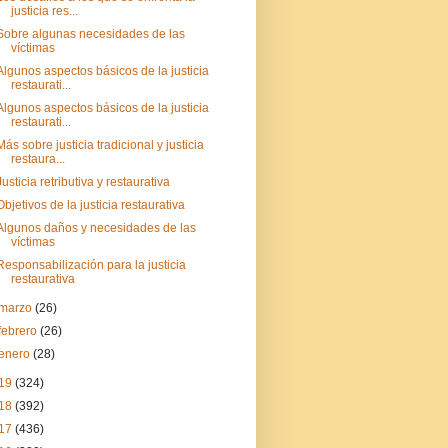
justicia res...
Sobre algunas necesidades de las
víctimas
Algunos aspectos básicos de la justicia
restaurati...
Algunos aspectos básicos de la justicia
restaurati...
Más sobre justicia tradicional y justicia
restaura...
Justicia retributiva y restaurativa
Objetivos de la justicia restaurativa
Algunos daños y necesidades de las
víctimas
Responsabilización para la justicia
restaurativa
marzo
(26)
febrero
(26)
enero
(28)
19
(324)
18
(392)
17
(436)