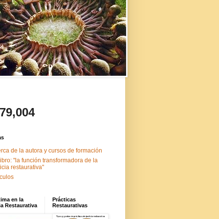
479,004
as
rca de la autora y cursos de formación
libro: "la función transformadora de la
ticia restaurativa"
ículos
tima en la
Prácticas
ia Restaurativa
Restaurativas