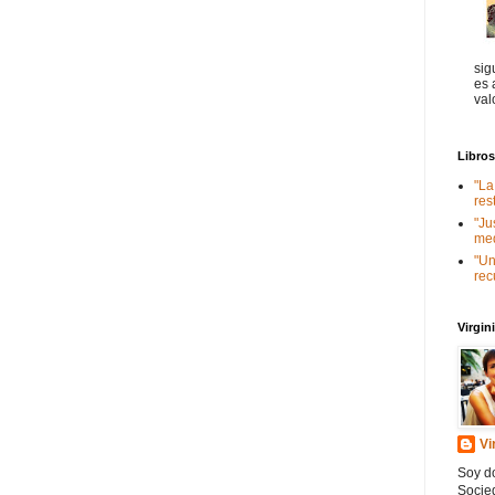
sig
es 
val
Libro
"La
res
"Ju
med
"Un
rec
Virgi
Vi
Soy do
Socied