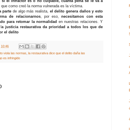
 si el infractor es o no culpable, cuánta pena se le va a
o
que como creó la norma vulnerada es la víctima.
a parte
de algo más realista,
el delito genera daños y esto
rma de relacionarnos
, por eso,
necesitamos con esta
rado para retomar la normalidad
en nuestras relaciones. Y
l
a justicia restaurativa da prioridad a todos los que de
r el delito
t
10:46
lito viola las normas
,
la restaurativa dice que el delito daña las
o es infringido
o