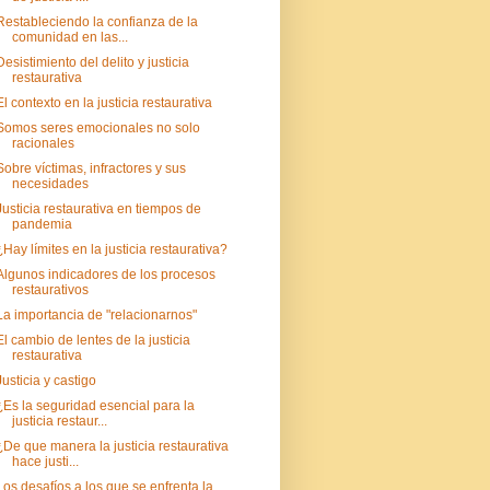
Restableciendo la confianza de la
comunidad en las...
Desistimiento del delito y justicia
restaurativa
El contexto en la justicia restaurativa
Somos seres emocionales no solo
racionales
Sobre víctimas, infractores y sus
necesidades
Justicia restaurativa en tiempos de
pandemia
¿Hay límites en la justicia restaurativa?
Algunos indicadores de los procesos
restaurativos
La importancia de "relacionarnos"
El cambio de lentes de la justicia
restaurativa
Justicia y castigo
¿Es la seguridad esencial para la
justicia restaur...
¿De que manera la justicia restaurativa
hace justi...
Los desafíos a los que se enfrenta la