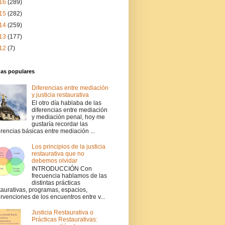
16
(289)
15
(282)
14
(259)
13
(177)
12
(7)
das populares
Diferencias entre mediación
y justicia restaurativa
El otro día hablaba de las
diferencias entre mediación
y mediación penal, hoy me
gustaría recordar las
erencias básicas entre mediación ...
Los principios de la justicia
restaurativa que no
debemos olvidar
INTRODUCCIÓN Con
frecuencia hablamos de las
distintas prácticas
taurativas, programas, espacios,
ervenciones de los encuentros entre v...
Justicia Restaurativa o
Prácticas Restaurativas: