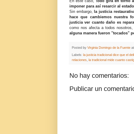
En este caso, t
odo gira en torno a
imponer para así resarcir al estad
Sin embargo,
la justicia restaurativ
hace que cambiemos nuestra fo
justicia ver cuanto daño es repa
como nos afecta a todos nosotros, 
alguna manera fueron "tocados" po
Posted by
Virginia Domingo de la Fuente
a
Labels:
la justicia tradicional dice que el de
relaciones
,
la tradicional mide cuanto castig
No hay comentarios:
Publicar un comentari