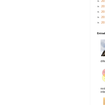
►
20
►
20
►
20
►
20
►
20
Entra
dif
res
int