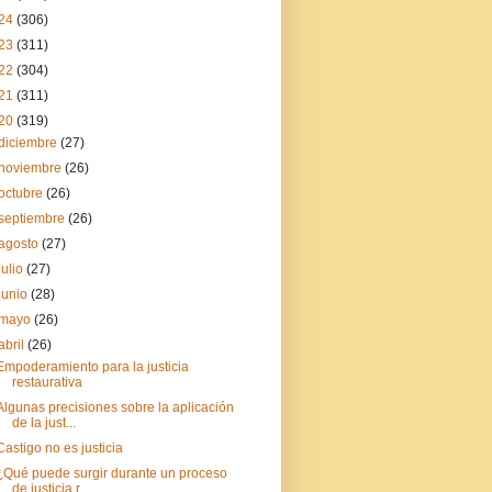
24
(306)
23
(311)
22
(304)
21
(311)
20
(319)
diciembre
(27)
noviembre
(26)
octubre
(26)
septiembre
(26)
agosto
(27)
julio
(27)
junio
(28)
mayo
(26)
abril
(26)
Empoderamiento para la justicia
restaurativa
Algunas precisiones sobre la aplicación
de la just...
Castigo no es justicia
¿Qué puede surgir durante un proceso
de justicia r...