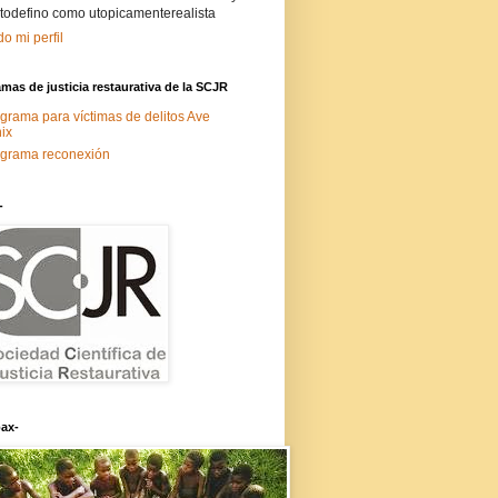
todefino como utopicamenterealista
do mi perfil
mas de justicia restaurativa de la SCJR
grama para víctimas de delitos Ave
ix
grama reconexión
-
ax-