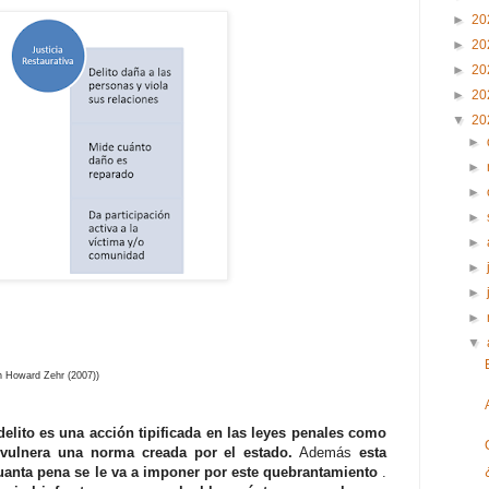
►
20
►
20
►
20
►
20
▼
20
►
►
►
►
►
►
►
►
▼
en Howard Zehr (2007))
delito es una acción tipificada en las leyes penales como
 vulnera una norma creada por el estado.
Además
esta
uanta pena se le va a imponer por este quebrantamiento
.