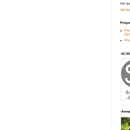
me au
Ver to
Progra
Pro
Fén
Pro
-SCJR
-Amep