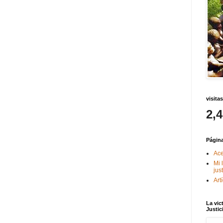
visitas
2,
Págin
Ace
Mi 
jus
Art
La vic
Justic