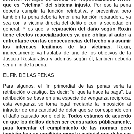
que es “víctima” del sistema injust
o. Por eso la pena
debería cumplir la función retributiva y preventiva pero
también la pena debería tener una función reparadora, ya
sea con la víctima directa del delito o con la sociedad en
general. Y es que la
reparación del daño según Roxin
tiene efectos resocializadores ya que obliga al autor a
enfrentarse con las consecuencias del hecho y a asumir
los intereses legítimos de las víctimas.
Roxin,
indirectamente ya hablaba de uno de los objetivos de la
Justicia Restaurativa y además según él, también debería
ser un fin de la pena.
EL FIN DE LAS PENAS
Para algunos, el fin primordial de las penas sería la
retribución o castigo. Es decir: “el que la hace la paga”. La
retribución se basa en una especie de venganza recíproca,
esta venganza se torna legal mediante la imposición al
infractor de una cantidad de dolor que se corresponde con
el daño causado por el delito.
Todos estamos de acuerdo
en que los delitos deben ser censurados públicamente,
para fomentar el cumplimiento de las normas pero
también hay un equilibrio moral y material que debe ser