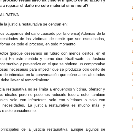
un proceso restaurativo ha visto el impacto de su acción y
 a reparar el daño no solo material sino moral?
TAURATIVA
e la justicia restaurativa se centran en:
nos ocupamos del daño causado por la ofensa) Además de la
cesidades de las víctimas de sentir que son escuchadas,
nforma de todo el proceso, en todo momento.
actor
(porque deseamos un futuro con menos delitos, en el
ía) En este sentido y como dice Braithwaite la Justicia
onstructivo y preventivo en el que se obtiene un compromiso
sas necesarias para impedir que se produzca otro delito de
ado de intimidad en la conversación que reúne a los afectados
a debe llevar al remordimiento.
a restaurativa no se limita a encuentros víctima, ofensor y
as ideales pero no podemos reducirlo todo a esto, también
uales solo con infractores solo con víctimas o solo con
s necesidades. La justicia restaurativa es mucho más, y
s o solo parcialmente.
principales de la justicia restaurativa, aunque algunos se