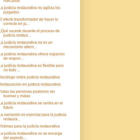
más justa
La justicia restaurativa no agiliza los
juzgados
El efecto transformador de hacer lo
correcto en ju...
¿Qué sucede durante el proceso de
justicia restaur...
La justicia restaurativa no es un
mecanismo altern...
La justicia restaurativa ofrece espacios
de respon...
La justicia restaurativa es flexible pero
no todo ...
Decálogo sobre justicia restaurativa
Restauración en justicia restaurativa
Todas las personas podemos ser
buenas y malas
La justicia restaurativa se centra en el
futuro
La narración es esencial para la justicia
restaura...
Víctimas para la justicia restaurativa
La justicia restaurativa no se encarga
del aspecto...