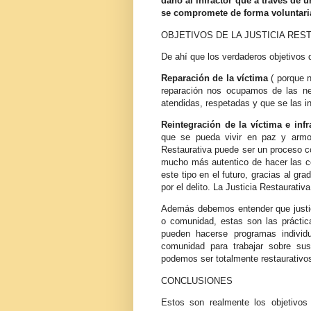
daño al infractor que a través de 
se compromete de forma voluntaria
OBJETIVOS DE LA JUSTICIA RES
De ahí que los verdaderos objetivos d
Reparación de la víctima
( porque 
reparación nos ocupamos de las ne
atendidas, respetadas y que se las i
Reintegración de la víctima e infr
que se pueda vivir en paz y armon
Restaurativa puede ser un proceso c
mucho más autentico de hacer las co
este tipo en el futuro, gracias al gr
por el delito. La Justicia Restaurativ
Además debemos entender que justici
o comunidad, estas son las práctic
pueden hacerse programas individ
comunidad para trabajar sobre su
podemos ser totalmente restaurativo
CONCLUSIONES
Estos son realmente los objetivos 