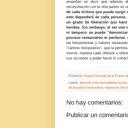
empeñen en decir que además de l
reconciliación con la otra partes es u
de cada víctima que puede surgir
esto dependerá de cada persona. 
un grado de liberación que hac
heridas. Sin embargo, al ser una 
ni tampoco se puede "demonizar"
proceso restaurativo ni perdonar,
las herramientas y valores restaurat
"camino restaurativo", que la permita 
misma manera cada ofensor u ofensor
sus acciones y poder hacer lo correct
Posted by
Virginia Domingo de la Fuente
a
Labels:
atención a las necesidades de las 
de la justicia restaurativa
,
reparación del d
No hay comentarios:
Publicar un comentari