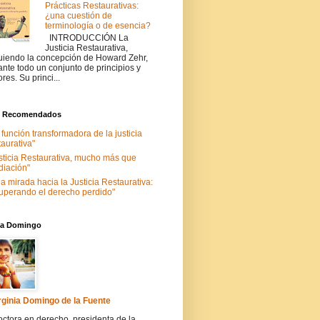
Prácticas Restaurativas:
¿una cuestión de
terminología o de esencia?
INTRODUCCIÓN La
Justicia Restaurativa,
uiendo la concepción de Howard Zehr,
ante todo un conjunto de principios y
ores. Su princi...
s Recomendados
 función transformadora de la justicia
taurativa"
sticia Restaurativa, mucho más que
iación"
a mirada hacia la Justicia Restaurativa:
uperando el derecho perdido"
nia Domingo
rginia Domingo de la Fuente
ctora en derecho, presidenta de la