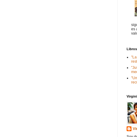
sig
es 
val
Libro
"La
res
"Ju
med
"Un
rec
Virgi
Vi
Soy do