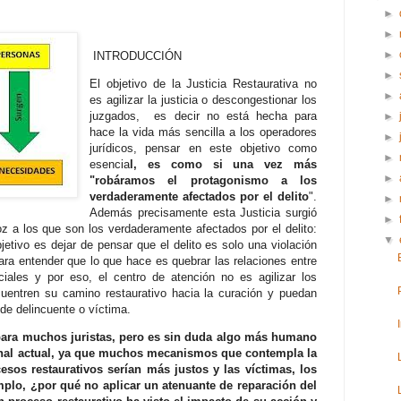
►
►
►
INTRODUCCIÓN
►
El objetivo de la Justicia Restaurativa no
►
es agilizar la justicia o descongestionar los
juzgados, es decir no está hecha para
►
hace la vida más sencilla a los operadores
►
jurídicos, pensar en este objetivo como
►
esencia
l, es como si una vez más
►
"robáramos el protagonismo a los
verdaderamente afectados por el delito
".
►
Además precisamente esta Justicia surgió
►
voz a los que son los verdaderamente afectados por el delito:
▼
jetivo es dejar de pensar que el delito es solo una violación
ra entender que lo que hace es quebrar las relaciones entre
iales y por eso, el centro de atención no es agilizar los
uentren su camino restaurativo hacia la curación y puedan
 de delincuente o víctima.
 para muchos juristas, pero es sin duda algo más humano
penal actual, ya que muchos mecanismos que contempla la
cesos restaurativos serían más justos y las víctimas, los
mplo, ¿por qué no aplicar un atenuante de reparación del