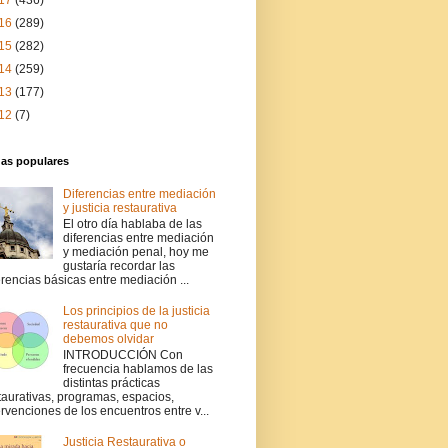
17
(436)
16
(289)
15
(282)
14
(259)
13
(177)
12
(7)
das populares
Diferencias entre mediación
y justicia restaurativa
El otro día hablaba de las
diferencias entre mediación
y mediación penal, hoy me
gustaría recordar las
erencias básicas entre mediación ...
Los principios de la justicia
restaurativa que no
debemos olvidar
INTRODUCCIÓN Con
frecuencia hablamos de las
distintas prácticas
taurativas, programas, espacios,
ervenciones de los encuentros entre v...
Justicia Restaurativa o