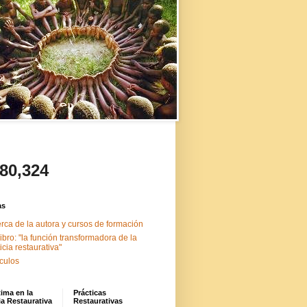
480,324
as
rca de la autora y cursos de formación
libro: "la función transformadora de la
ticia restaurativa"
ículos
tima en la
Prácticas
ia Restaurativa
Restaurativas