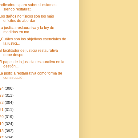
Indicadores para saber si estamos
siendo restaurat...
Los daños no físicos son los más
difíciles de abordar
La justicia restaurativa y la ley de
medidas en ma...
¿Cuáles son los objetivos esenciales de
la justici...
El facilitador de justicia restaurativa
debe despo...
El papel de la justicia restaurativa en la
gestión...
La justicia restaurativa como forma de
construcció...
24
(306)
23
(311)
22
(304)
21
(311)
20
(319)
19
(324)
18
(392)