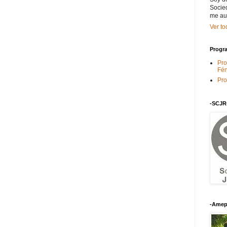
Socied
me au
Ver to
Progra
Pro
Fén
Pro
-SCJR
-Amep