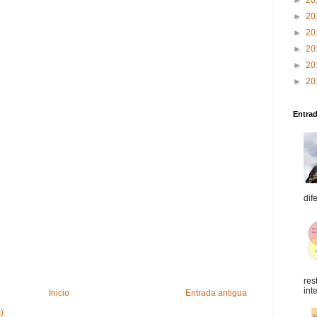
►
20
►
20
►
20
►
20
►
20
►
20
Entra
dif
res
int
Inicio
Entrada antigua
)