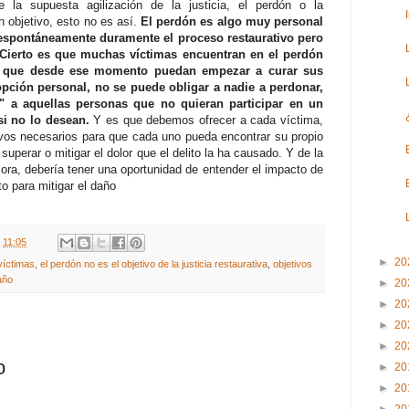
a supuesta agilización de la justicia, el perdón o la
n objetivo, esto no es así.
El perdón es algo muy personal
 espontáneamente duramente el proceso restaurativo pero
Cierto es que muchas víctimas encuentran en el perdón
e que desde ese momento puedan empezar a curar sus
opción personal, no se puede obligar a nadie a perdonar,
 a aquellas personas que no quieran participar en un
 si no lo desean.
Y es que debemos ofrecer a cada víctima,
ivos necesarios para que cada uno pueda encontrar su propio
superar o mitigar el dolor que el delito la ha causado. Y de la
a, debería tener una oportunidad de entender el impacto de
o para mitigar el daño
t
11:05
►
20
víctimas
,
el perdón no es el objetivo de la justicia restaurativa
,
objetivos
año
►
20
►
20
►
20
►
20
o
►
20
►
20