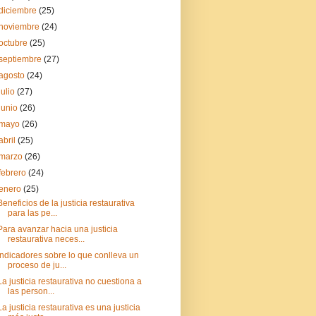
diciembre
(25)
noviembre
(24)
octubre
(25)
septiembre
(27)
agosto
(24)
julio
(27)
junio
(26)
mayo
(26)
abril
(25)
marzo
(26)
febrero
(24)
enero
(25)
Beneficios de la justicia restaurativa
para las pe...
Para avanzar hacia una justicia
restaurativa neces...
Indicadores sobre lo que conlleva un
proceso de ju...
La justicia restaurativa no cuestiona a
las person...
La justicia restaurativa es una justicia