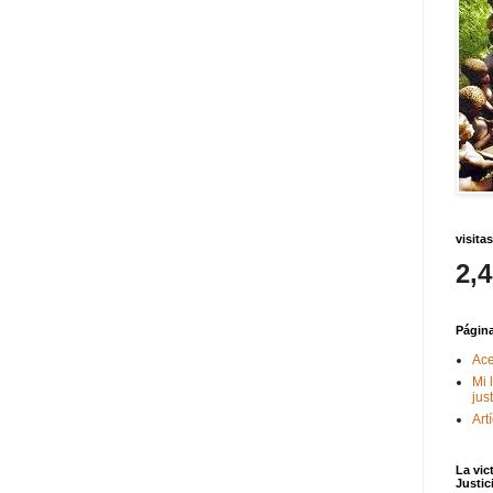
visitas
2,
Págin
Ace
Mi 
jus
Art
La vic
Justic