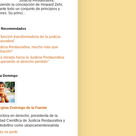
Justicia Restaurativa,
uiendo la concepción de Howard Zehr,
ante todo un conjunto de principios y
ores. Su princi...
s Recomendados
 función transformadora de la justicia
taurativa"
sticia Restaurativa, mucho más que
iación"
a mirada hacia la Justicia Restaurativa:
uperando el derecho perdido"
nia Domingo
rginia Domingo de la Fuente
ctora en derecho, presidenta de la
ad Científica de Justicia Restaurativa y
todefino como utopicamenterealista
do mi perfil