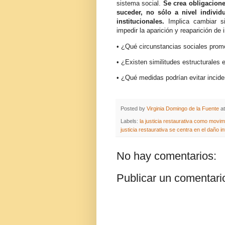
sistema social.
Se crea obligacione
suceder, no sólo a nivel individu
institucionales.
Implica cambiar s
impedir la aparición y reaparición de
• ¿Qué circunstancias sociales prom
• ¿Existen similitudes estructurales e
• ¿Qué medidas podrían evitar incide
Posted by
Virginia Domingo de la Fuente
a
Labels:
la justicia restaurativa como movim
justicia restaurativa se centra en el daño i
No hay comentarios:
Publicar un comentari