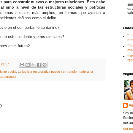
s para construir nuevas o mejores relaciones. Esto debe
sig
al sino a nivel de las estructuras sociales y políticas
es 
istemas sociales más amplios, en formas que ayudan a
val
 incidentes dañinos como el delito
ovieron el comportamiento dañino?
Libro
"La
ntre este incidente y otros similares?
res
ntes en el futuro?
"Ju
med
"Un
rec
t
21:57
iento social
,
La justicia restaurativa puede ser transformadora
,
la
Virgi
nterpersonal
o
Vi
Soy do
Socied
me au
Ver to