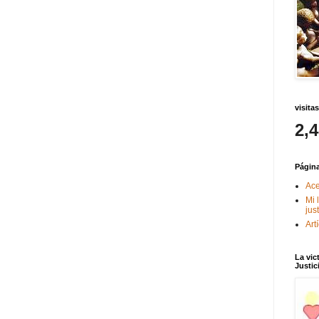
visitas
2,
Págin
Ace
Mi 
jus
Art
La vic
Justic