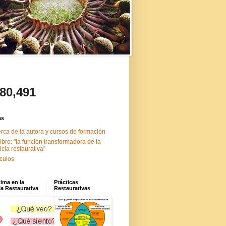
480,491
as
rca de la autora y cursos de formación
libro: "la función transformadora de la
ticia restaurativa"
ículos
tima en la
Prácticas
ia Restaurativa
Restaurativas