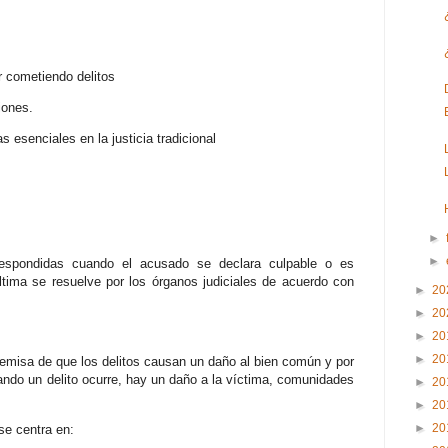
r cometiendo delitos
iones.
esenciales en la justicia tradicional
►
►
espondidas cuando el acusado se declara culpable o es
última se resuelve por los órganos judiciales de acuerdo con
►
20
►
20
►
20
►
20
premisa de que los delitos causan un daño al bien común y por
ndo un delito ocurre, hay un daño a la víctima, comunidades
►
20
►
20
►
20
 se centra en: