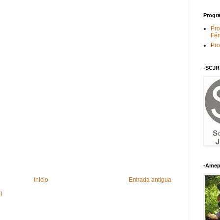
Progra
Pro
Fén
Pro
-SCJR
-Amep
Inicio
Entrada antigua
)