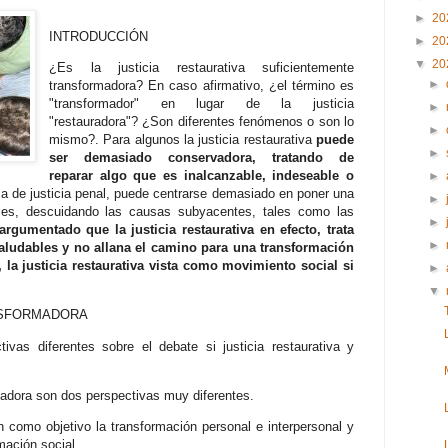
►
20
INTRODUCCIÓN
►
20
▼
20
¿Es la justicia restaurativa suficientemente
►
transformadora? En caso afirmativo, ¿el término es
"transformador" en lugar de la justicia
►
"restauradora"? ¿Son diferentes fenómenos o son lo
►
mismo?. Para algunos la justicia restaurativa
puede
►
ser demasiado conservadora, tratando de
reparar algo que es inalcanzable, indeseable o
►
ma de justicia penal, puede centrarse demasiado en poner una
►
ales, descuidando las causas subyacentes, tales como las
►
argumentado que la justicia restaurativa en efecto, trata
►
saludables y no allana el camino para una transformación
la justicia restaurativa vista como movimiento social si
►
▼
NSFORMADORA
ivas diferentes sobre el debate si justicia restaurativa y
rmadora son dos perspectivas muy diferentes.
 como objetivo la transformación personal e interpersonal y
mación social.