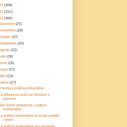
24
(306)
23
(311)
22
(304)
diciembre
(25)
noviembre
(26)
octubre
(27)
septiembre
(24)
agosto
(23)
julio
(26)
junio
(26)
mayo
(27)
abril
(23)
marzo
(27)
Trauma y justicia restaurativa
La diferencia entre ser humano y
persona
Más sobre vergüenza y justicia
restaurativa
La justicia restaurativa es la del sentido
común
La justicia restaurativa nos recuerda