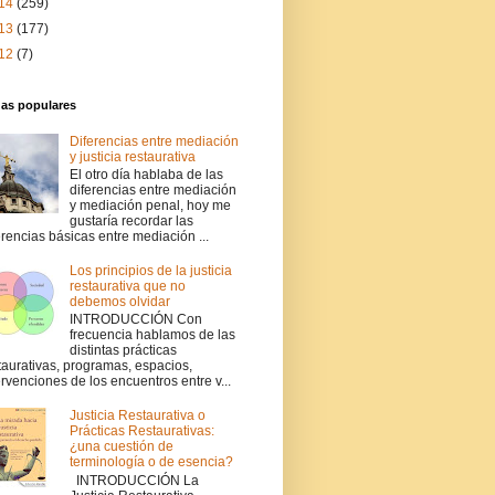
14
(259)
13
(177)
12
(7)
das populares
Diferencias entre mediación
y justicia restaurativa
El otro día hablaba de las
diferencias entre mediación
y mediación penal, hoy me
gustaría recordar las
erencias básicas entre mediación ...
Los principios de la justicia
restaurativa que no
debemos olvidar
INTRODUCCIÓN Con
frecuencia hablamos de las
distintas prácticas
taurativas, programas, espacios,
ervenciones de los encuentros entre v...
Justicia Restaurativa o
Prácticas Restaurativas:
¿una cuestión de
terminología o de esencia?
INTRODUCCIÓN La