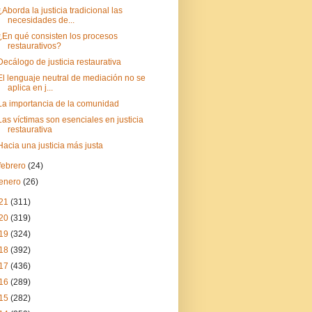
¿Aborda la justicia tradicional las
necesidades de...
¿En qué consisten los procesos
restaurativos?
Decálogo de justicia restaurativa
El lenguaje neutral de mediación no se
aplica en j...
La importancia de la comunidad
Las víctimas son esenciales en justicia
restaurativa
Hacia una justicia más justa
febrero
(24)
enero
(26)
21
(311)
20
(319)
19
(324)
18
(392)
17
(436)
16
(289)
15
(282)