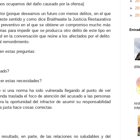
►
20
 nos ocupamos del daño causado por la ofensa)
►
20
actor (porque deseamos un futuro con menos delitos, en el que
►
20
este sentido y como dice Braithwaite la Justicia Restaurativa
y preventivo en el que se obtiene un compromiso mucho más
Entra
ias para impedir que se produzca otro delito de este tipo en
dad en la conversación que reúne a los afectados por el delito.
al remordimiento.
 en estas preguntas:
dif
ñado?
acer estas necesidades?
 si una norma ha sido vulnerada llegando al punto de ver
da traslada el foco de atención del acusado a las personas
era la oportunidad del infractor de asumir su responsabilidad
res
ta justa hace cosas correctas.
int
resultado, en parte, de las relaciones no saludables y del