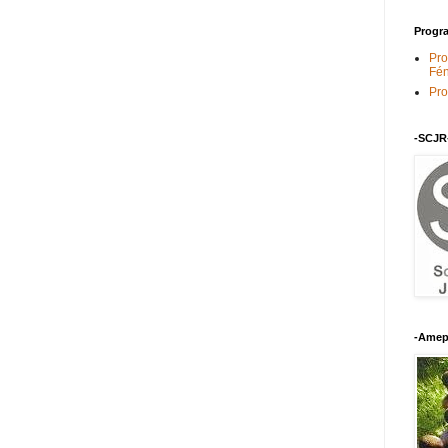
Progra
Pro
Fén
Pro
-SCJR
-Amep