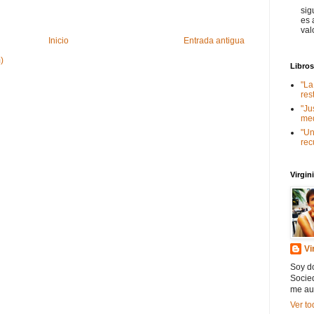
sig
es 
val
Inicio
Entrada antigua
)
Libro
"La
res
"Ju
med
"Un
rec
Virgi
Vi
Soy do
Socied
me au
Ver to