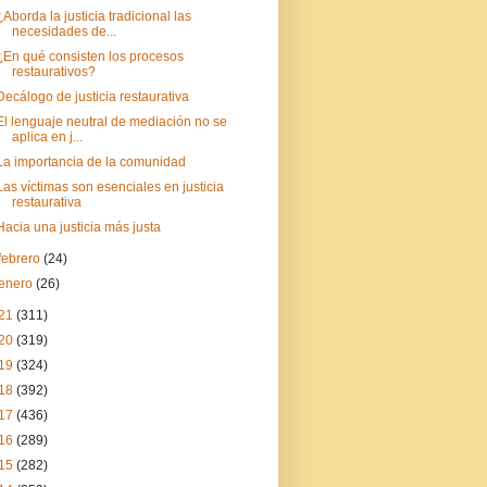
¿Aborda la justicia tradicional las
necesidades de...
¿En qué consisten los procesos
restaurativos?
Decálogo de justicia restaurativa
El lenguaje neutral de mediación no se
aplica en j...
La importancia de la comunidad
Las víctimas son esenciales en justicia
restaurativa
Hacia una justicia más justa
febrero
(24)
enero
(26)
21
(311)
20
(319)
19
(324)
18
(392)
17
(436)
16
(289)
15
(282)