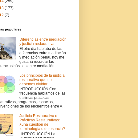
14
(259)
13
(177)
12
(7)
das populares
Diferencias entre mediación
y justicia restaurativa
El otro día hablaba de las
diferencias entre mediación
y mediación penal, hoy me
gustaría recordar las
erencias básicas entre mediación ...
Los principios de la justicia
restaurativa que no
debemos olvidar
INTRODUCCIÓN Con
frecuencia hablamos de las
distintas prácticas
taurativas, programas, espacios,
ervenciones de los encuentros entre v...
Justicia Restaurativa o
Prácticas Restaurativas:
¿una cuestión de
terminología o de esencia?
INTRODUCCIÓN La