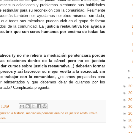
ratar sus adicciones y problemas alentando sus habilidades
e estimular para su reconexión con la comunidad. Realmente
 además también nos ayudamos nosotros mismos, sin duda,
d que todos sus miembros puedan vivir en el grupo de forma
lados de la comunidad.
La justicia restaurativa los ayuda a
scubrir que son seres humanos por encima de todas las
ativos (y no me refiero a mediación penitenciara porque
as relaciones dentro de la cárcel pero no es justicia
dar cursos sobre justicia restaurativa...) deberían formar
►
 presos y así favorecer su mejor vuelta a la sociedad, sin
te trabajar con la comunidad,
¿estamos preparados para
►
ir reinsertados y que debemos dejar de guiarnos por los
►
20
sertado? Complicada pregunta
►
20
►
20
t
19:04
►
20
nificar la historia
,
mediación penitenciaria no es justicia restaurativa
,
►
20
ativa
►
20
►
20