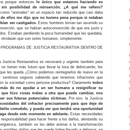
llave porque entonces
lo único que estamos haciendo es
 sin posibilidad de reinserción. ¿A qué me refiero?
como "animales" en un espacio tan reducido que casi daba
 de ellos me dijo que no tuviera pena porque si estaban
bían ser castigados.
Estos hombres tenían tan asumido su
 reinserción, que se habían autoconvencido de que era justo y
ados. Estaban perdiendo la poca humanidad que les quedaba,
a olvidarán que son seres humanos, simplemente.
 PROGRAMAS DE JUSTICIA RESTAURATIVA DENTRO DE
 Justicia Restaurativa es necesaria y urgente también para
no tienen más futuro que llevar la losa de delincuente, les
que les queda ¿Cómo podemos reintegrarlos de nuevo en la
entirnos seguros sabiendo que tenemos infractores que
 en la sociedad como persona productiva? Claramente
todos
emás de no ayudar a un ser humano a resignificar su
 que hizo cosas malas a otra que puede cambiar, nos
er sus futuras potenciales víctimas.
Por eso, la Justicia
ecesidades del infractor precisamente para que deje de
 delito cometido, y pueda ver que tendrá una oportunidad
haga desde este momento en adelante.
Estas necesidades
responsabilidad para hacer frente a los daños, alentando su
vergüenza, también se les debe animar a la transformación
os posibles daños que les puede haber llevado a delinquir, se