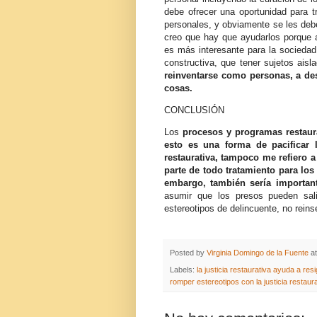
debe ofrecer una oportunidad para t
personales, y obviamente se les deb
creo que hay que ayudarlos porque
es más interesante para la socieda
constructiva, que tener sujetos ais
reinventarse como personas, a de
cosas.
CONCLUSIÓN
Los
procesos y programas restaur
esto es una forma de pacificar l
restaurativa, tampoco me refiero a 
parte de todo tratamiento para los
embargo, también sería importan
asumir que los presos pueden sal
estereotipos de delincuente, no rein
Posted by
Virginia Domingo de la Fuente
a
Labels:
la justicia restaurativa ayuda a resig
romper estereotipos con la justicia restaur