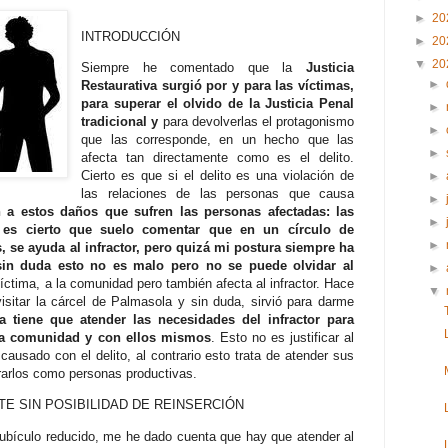
►
20
INTRODUCCIÓN
►
20
▼
20
Siempre he comentado que la
Justicia
►
Restaurativa surgió por y para las víctimas,
para superar el olvido de la Justicia Penal
►
tradicional y
para devolverlas el protagonismo
►
que las corresponde, en un hecho que las
►
afecta tan directamente como es el delito.
Cierto es que si el delito es una violación de
►
las relaciones de las personas que causa
►
n a estos daños que sufren las personas afectadas: las
►
 es cierto que suelo comentar que en un círculo de
►
, se ayuda al infractor, pero quizá mi postura siempre ha
 sin duda esto no es malo pero no se puede olvidar al
►
 víctima, a la comunidad pero también afecta al infractor. Hace
▼
sitar la cárcel de Palmasola y sin duda, sirvió para darme
va tiene que atender las necesidades del infractor para
 la comunidad y con ellos mismos
. Esto no es justificar al
causado con el delito, al contrario esto trata de atender sus
arlos como personas productivas.
E SIN POSIBILIDAD DE REINSERCIÓN
ubículo reducido, me he dado cuenta que hay que atender al