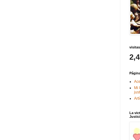
visitas
2,
Págin
Ace
Mi 
jus
Art
La vic
Justic