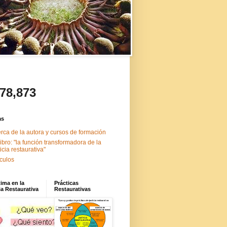
478,873
as
rca de la autora y cursos de formación
libro: "la función transformadora de la
ticia restaurativa"
ículos
tima en la
Prácticas
ia Restaurativa
Restaurativas