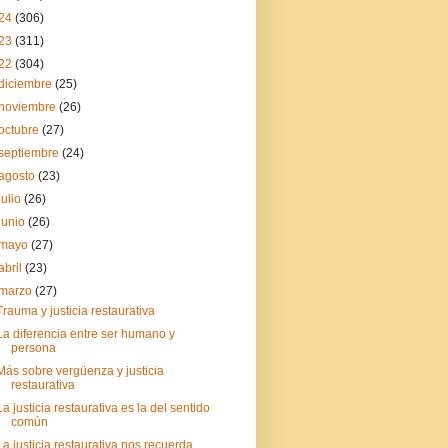
24
(306)
23
(311)
22
(304)
diciembre
(25)
noviembre
(26)
octubre
(27)
septiembre
(24)
agosto
(23)
julio
(26)
junio
(26)
mayo
(27)
abril
(23)
marzo
(27)
Trauma y justicia restaurativa
La diferencia entre ser humano y
persona
Más sobre vergüenza y justicia
restaurativa
La justicia restaurativa es la del sentido
común
La justicia restaurativa nos recuerda