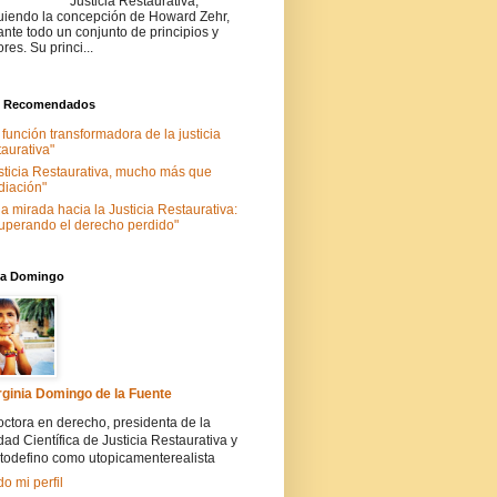
Justicia Restaurativa,
uiendo la concepción de Howard Zehr,
ante todo un conjunto de principios y
ores. Su princi...
s Recomendados
 función transformadora de la justicia
taurativa"
sticia Restaurativa, mucho más que
iación"
a mirada hacia la Justicia Restaurativa:
uperando el derecho perdido"
nia Domingo
rginia Domingo de la Fuente
ctora en derecho, presidenta de la
ad Científica de Justicia Restaurativa y
todefino como utopicamenterealista
do mi perfil