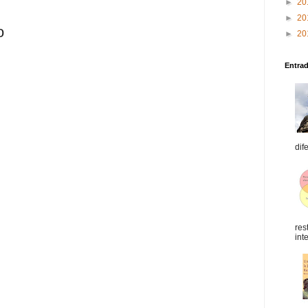
►
20
►
20
o
►
20
Entra
dif
res
int