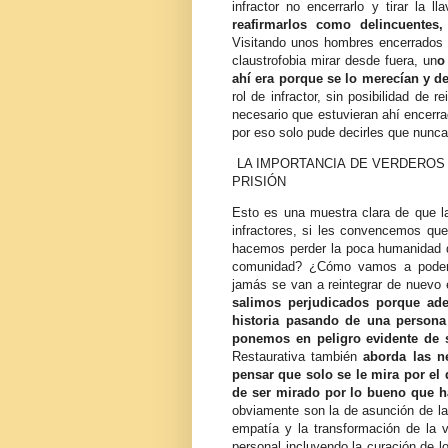
infractor no encerrarlo y tirar la 
reafirmarlos como delincuentes,
Visitando unos hombres encerrados 
claustrofobia mirar desde fuera, un
o
ahí era porque se lo merecían y de
rol de infractor, sin posibilidad de
necesario que estuvieran ahí encerr
por eso solo pude decirles que nunc
LA IMPORTANCIA DE VERDEROS
PRISIÓN
Esto es una muestra clara de que la
infractores, si les convencemos que 
hacemos perder la poca humanidad 
comunidad? ¿Cómo vamos a poder s
jamás se van a reintegrar de nuevo
salimos perjudicados porque ad
historia pasando de una persona
ponemos en peligro evidente de s
Restaurativa también
aborda las n
pensar que solo se le mira por el
de ser mirado por lo bueno que 
obviamente son la de asunción de la 
empatía y la transformación de la 
personal incluyendo la curación de l