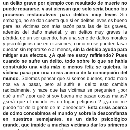
un delito grave por ejemplo con resultado de muerte no
puede repararse, y así piensan que solo sería bueno los
procesos restaurativos para delitos muy leves
Sin
embargo, no se dan cuenta que si en delitos leves es bueno
para las víctimas con más razón para las de los graves,
además del daño material, y en delitos muy graves la
pérdida de un ser querido, hay una serie de daños morales
y psicológicos que en ocasiones, como no se pueden tasar
quedan sin repararse o al menos,
sin la debida ayuda para
mitigar sus efectos. ¿A qué me estoy refiriendo? Pues
cuando se sufre un delito, todo sobre lo que se había
construido una vida más o menos feliz se quiebra, la
víctima pasa por una crisis acerca de la concepción del
mundo.
Solemos pensar que si somos buenos, nada malo
nos va a pasar, pero al sufrir el delito esto cambia
radicalmente, y hace que las víctimas se pregunten ¿por
qué a mi? ¿por qué si soy buena me pasan cosas malas?
¿será que el mundo es un lugar peligroso ? ¿ya no me
puedo fiar de la gente de mi alrededor?.
Esta crisis acerca
de cómo concebimos el mundo y sobre la desconfianza
en nuestros semejantes, es un daño psicológico
grande, que impide a muchas víctimas dar los primeros