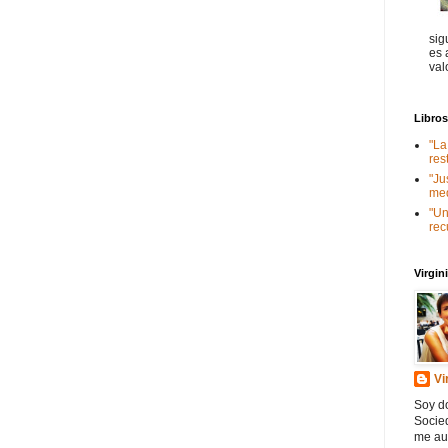
sig
es 
val
Libro
"La
res
"Ju
med
"Un
rec
Virgi
Vi
Soy do
Socied
me au