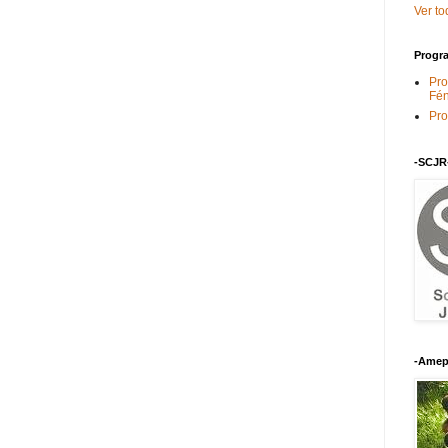
Ver to
Progra
Pro
Fén
Pro
-SCJR
-Amep