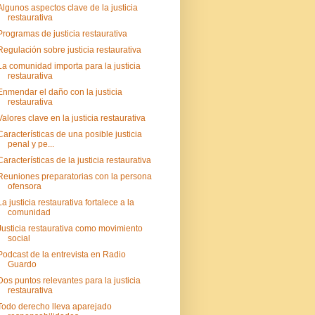
Algunos aspectos clave de la justicia
restaurativa
Programas de justicia restaurativa
Regulación sobre justicia restaurativa
La comunidad importa para la justicia
restaurativa
Enmendar el daño con la justicia
restaurativa
Valores clave en la justicia restaurativa
Características de una posible justicia
penal y pe...
Características de la justicia restaurativa
Reuniones preparatorias con la persona
ofensora
La justicia restaurativa fortalece a la
comunidad
Justicia restaurativa como movimiento
social
Podcast de la entrevista en Radio
Guardo
Dos puntos relevantes para la justicia
restaurativa
Todo derecho lleva aparejado