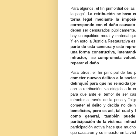
Para algunos, el fin primordial de las
la paga”.
La retribución se basa e
torna legal mediante la impos
corresponde con el daño causado p
deben ser censurados públicamente,
hay un equilibrio moral y material qu
Y en esto la Justicia Restaurativa e
parte de esta censura y este repro
una forma constructiva, intentan
infractor, se comprometa volunta
reparar el daño
Para otros, el fin principal de las
cometer nuevos delitos a la socied
delinquió para que no reincida (pr
con la retribución, va dirigida a la
para que ante el temor de ser cas
infractor a través de la pena y “al
cometer el delito y decida no deli
beneficios, pero es así, tal cual y
como general, también puede 
participación de la víctima, infr
participación activa hace que mucho
que causaron y su impacto en la víct