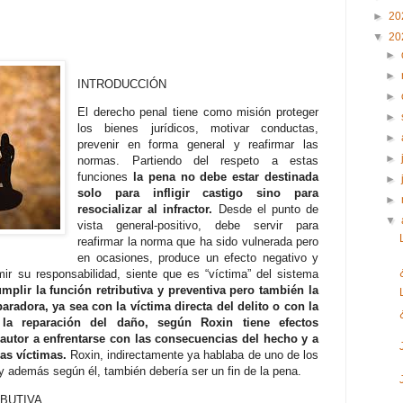
►
20
▼
20
►
►
INTRODUCCIÓN
►
El derecho penal tiene como misión proteger
►
los bienes jurídicos, motivar conductas,
►
prevenir en forma general y reafirmar las
►
normas. Partiendo del respeto a estas
funciones
la pena no debe estar destinada
►
solo para infligir castigo sino para
►
resocializar al infractor.
Desde el punto de
▼
vista general-positivo, debe servir para
reafirmar la norma que ha sido vulnerada pero
en ocasiones, produce un efecto negativo y
mir su responsabilidad, siente que es “víctima” del sistema
mplir la función retributiva y preventiva pero también la
aradora, ya sea con la víctima directa del delito o con la
la reparación del daño, según Roxin tiene efectos
 autor a enfrentarse con las consecuencias del hecho y a
as víctimas.
Roxin, indirectamente ya hablaba de uno de los
 y además según él, también debería ser un fin de la pena.
IBUTIVA