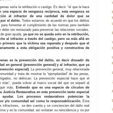
 penas sería la retribución o castigo. Es decir: “el que la hace
n una especie de venganza recíproca, esta venganza se
ición al infractor de una cantidad de dolor que se
or el delito.
Todos estamos de acuerdo en que los delitos
 para fomentar el cumplimiento de las normas pero también
e debe ser restaurado para preservar las relaciones sociales.
s de gran ayuda,
ya que no se queda solo en la retribución,
che al infractor a través del castigo, pero va más allá en
do primero que la víctima sea reparada y después que el
riamente a esta obligación positiva y constructiva de
penas es la prevención del delito, es decir disuadir de
ad en general (prevención general) y al infractor, que ya
evención especial)
. La prevención general, muy relacionada
 comunidad y trata de mostrar la “ejemplaridad” de las penas,
tigados, no delincan. La prevención especial hace que el
go más”, pueda volver al marco social del que se separó al
nquir más.
Entiendo que es una especie de círculos de
 la Justicia Restaurativa en esta prevención tanto especial
ayudar. Los procesos restaurativos potencian la
actor y/o comunidad así como la responsabilización.
Esta
s infractores, se den cuenta y se conciencien del daño real
ima y en la comunidad, así evitaran su reincidencia y no por