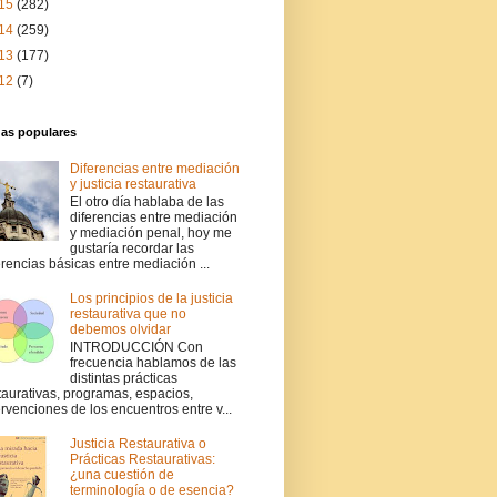
15
(282)
14
(259)
13
(177)
12
(7)
das populares
Diferencias entre mediación
y justicia restaurativa
El otro día hablaba de las
diferencias entre mediación
y mediación penal, hoy me
gustaría recordar las
erencias básicas entre mediación ...
Los principios de la justicia
restaurativa que no
debemos olvidar
INTRODUCCIÓN Con
frecuencia hablamos de las
distintas prácticas
taurativas, programas, espacios,
ervenciones de los encuentros entre v...
Justicia Restaurativa o
Prácticas Restaurativas:
¿una cuestión de
terminología o de esencia?