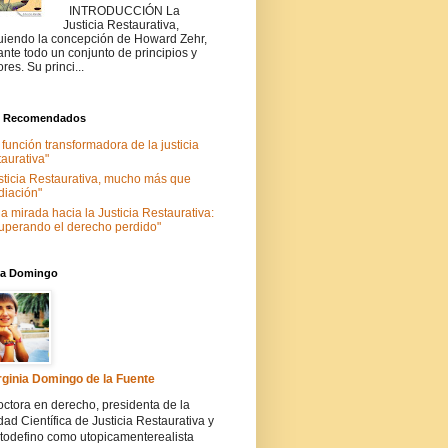
INTRODUCCIÓN La
Justicia Restaurativa,
uiendo la concepción de Howard Zehr,
ante todo un conjunto de principios y
ores. Su princi...
s Recomendados
 función transformadora de la justicia
taurativa"
sticia Restaurativa, mucho más que
iación"
a mirada hacia la Justicia Restaurativa:
uperando el derecho perdido"
nia Domingo
rginia Domingo de la Fuente
ctora en derecho, presidenta de la
ad Científica de Justicia Restaurativa y
todefino como utopicamenterealista