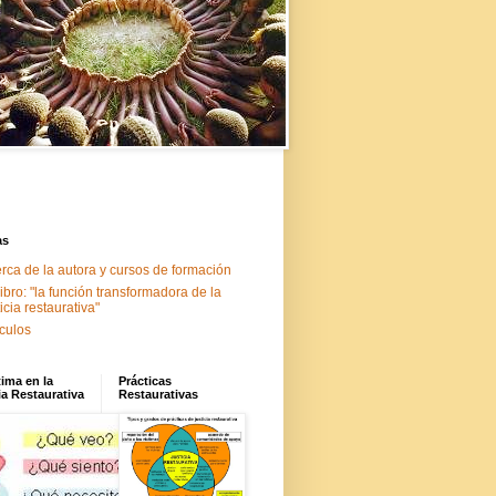
as
rca de la autora y cursos de formación
libro: "la función transformadora de la
ticia restaurativa"
ículos
tima en la
Prácticas
ia Restaurativa
Restaurativas