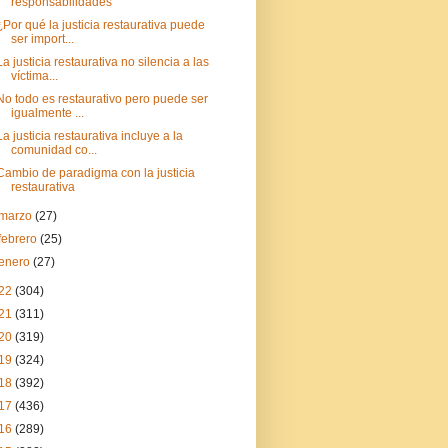
responsabilidades
¿Por qué la justicia restaurativa puede
ser import...
La justicia restaurativa no silencia a las
víctima...
No todo es restaurativo pero puede ser
igualmente ...
La justicia restaurativa incluye a la
comunidad co...
Cambio de paradigma con la justicia
restaurativa
marzo
(27)
febrero
(25)
enero
(27)
22
(304)
21
(311)
20
(319)
19
(324)
18
(392)
17
(436)
16
(289)