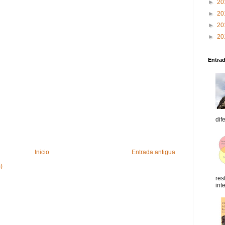
►
20
►
20
►
20
►
20
Entra
dif
Inicio
Entrada antigua
)
res
int