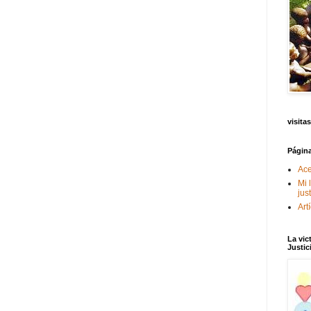
visitas
Págin
Ace
Mi 
jus
Art
La vic
Justic