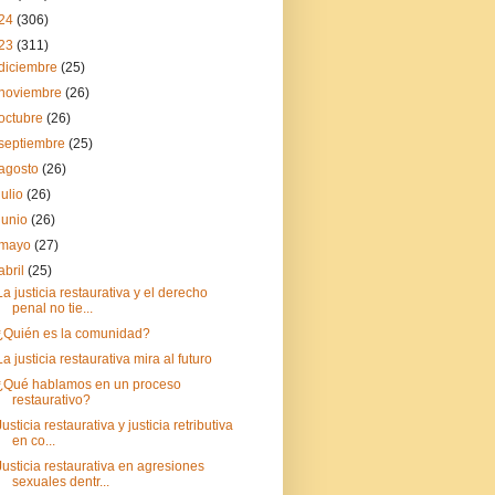
24
(306)
23
(311)
diciembre
(25)
noviembre
(26)
octubre
(26)
septiembre
(25)
agosto
(26)
julio
(26)
junio
(26)
mayo
(27)
abril
(25)
La justicia restaurativa y el derecho
penal no tie...
¿Quién es la comunidad?
La justicia restaurativa mira al futuro
¿Qué hablamos en un proceso
restaurativo?
Justicia restaurativa y justicia retributiva
en co...
Justicia restaurativa en agresiones
sexuales dentr...