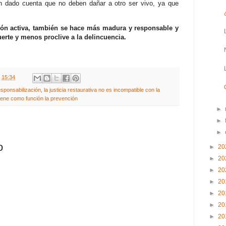
n dado cuenta que no deben dañar a otro ser vivo, ya que
ión activa, también se hace más madura y responsable y
erte y menos proclive a la delincuencia.
t
15:34
responsabilización
,
la justicia restaurativa no es incompatible con la
 tiene como función la prevención
►
►
►
o
►
20
►
20
►
20
►
20
►
20
►
20
►
20