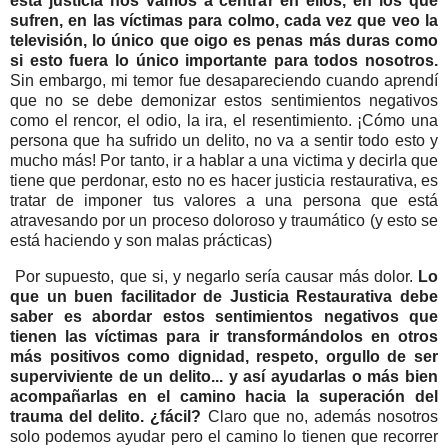
esta justicia nos vamos a centrar en ellos, en los que
sufren, en las víctimas para colmo, cada vez que veo la
televisión, lo único que oigo es penas más duras como
si esto fuera lo único importante para todos nosotros.
Sin embargo, mi temor fue desapareciendo cuando aprendí
que no se debe demonizar estos sentimientos negativos
como el rencor, el odio, la ira, el resentimiento. ¡Cómo una
persona que ha sufrido un delito, no va a sentir todo esto y
mucho más! Por tanto, ir a hablar a una victima y decirla que
tiene que perdonar, esto no es hacer justicia restaurativa, es
tratar de imponer tus valores a una persona que está
atravesando por un proceso doloroso y traumático (y esto se
está haciendo y son malas prácticas)
Por supuesto, que si, y negarlo sería causar más dolor.
Lo
que un buen facilitador de Justicia Restaurativa debe
saber es abordar estos sentimientos negativos que
tienen las víctimas para ir transformándolos en otros
más positivos como dignidad, respeto, orgullo de ser
superviviente de un delito... y así ayudarlas o más bien
acompañarlas en el camino hacia la superación del
trauma del delito. ¿fácil?
Claro que no, además nosotros
solo podemos ayudar pero el camino lo tienen que recorrer