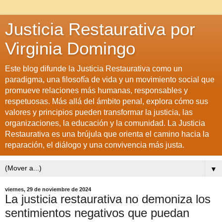
Justicia Restaurativa por
Virginia Domingo
Este blog difunde la Justicia Restaurativa como un
paradigma, una filosofía de vida y un movimiento social que
promueve relaciones más humanas, responsables y
respetuosas. Más allá del ámbito penal, explora cómo sus
valores y principios pueden transformar la justicia, las
organizaciones, la educación y la comunidad. La Justicia
Restaurativa es una brújula que orienta el camino hacia la
reparación, el diálogo y una convivencia más justa.
▼
viernes, 29 de noviembre de 2024
La justicia restaurativa no demoniza los
sentimientos negativos que puedan