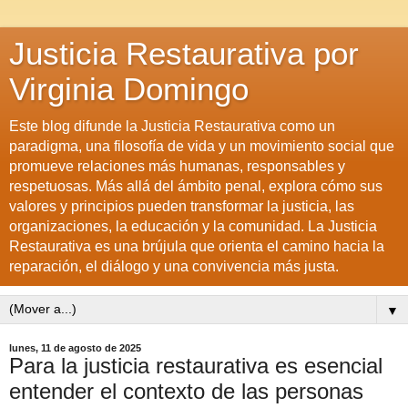
Justicia Restaurativa por
Virginia Domingo
Este blog difunde la Justicia Restaurativa como un
paradigma, una filosofía de vida y un movimiento social que
promueve relaciones más humanas, responsables y
respetuosas. Más allá del ámbito penal, explora cómo sus
valores y principios pueden transformar la justicia, las
organizaciones, la educación y la comunidad. La Justicia
Restaurativa es una brújula que orienta el camino hacia la
reparación, el diálogo y una convivencia más justa.
▼
lunes, 11 de agosto de 2025
Para la justicia restaurativa es esencial
entender el contexto de las personas