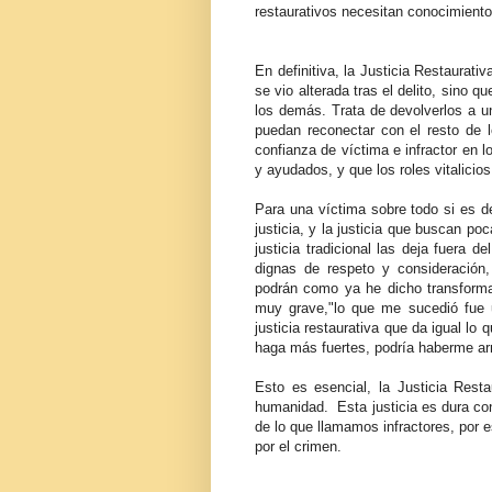
restaurativos necesitan conocimientos
En definitiva, la Justicia Restaurati
se vio alterada tras el delito, sino 
los demás. Trata de devolverlos a u
puedan reconectar con el resto de 
confianza de víctima e infractor en 
y ayudados, y que los roles vitalicios
Para una víctima sobre todo si es d
justicia, y la justicia que buscan p
justicia tradicional las deja fuera 
dignas de respeto y consideración,
podrán como ya he dicho transforma
muy grave,"lo que me sucedió fue u
justicia restaurativa que da igual l
haga más fuertes, podría haberme arr
Esto es esencial, la Justicia Restau
humanidad. Esta justicia es dura con
de lo que llamamos infractores, por 
por el crimen.