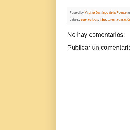
Posted by
Virginia Domingo de la Fuente
a
Labels:
estereotipos
,
infractores reparació
No hay comentarios:
Publicar un comentari