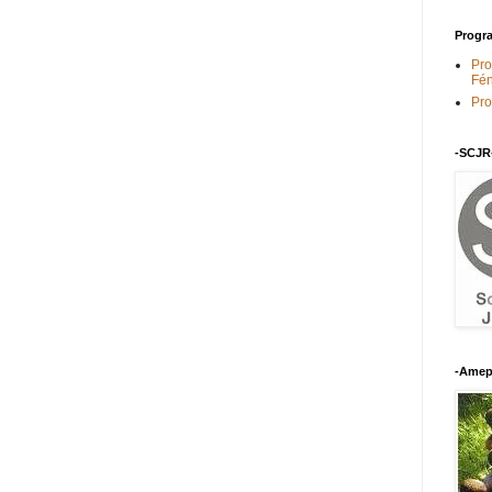
Progra
Pro
Fén
Pro
-SCJR
-Amep