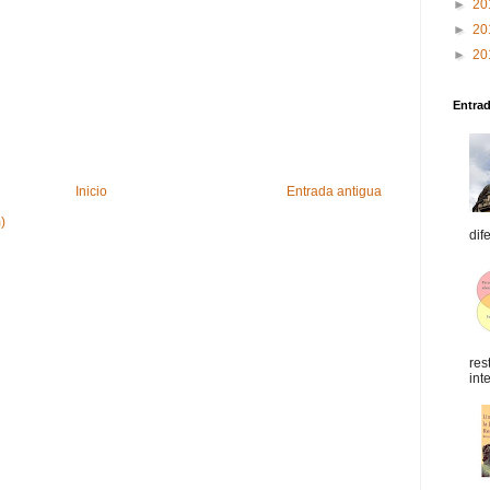
►
20
►
20
►
20
Entra
Inicio
Entrada antigua
)
dif
res
int