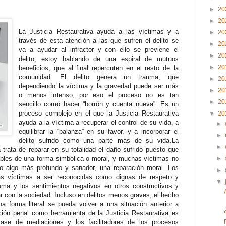
►
20
►
20
La Justicia Restaurativa ayuda a las víctimas y a
►
20
través de esta atención a las que sufren el delito se
►
20
va a ayudar al infractor y con ello se previene el
►
20
delito, estoy hablando de una espiral de mutuos
►
20
beneficios, que al final repercuten en el resto de la
comunidad. El delito genera un trauma, que
►
20
dependiendo la víctima y la gravedad puede ser más
►
20
o menos intenso, por eso el proceso no es tan
►
20
sencillo como hacer “borrón y cuenta nueva”. Es un
proceso complejo en el que la Justicia Restaurativa
▼
20
ayuda a la víctima a recuperar el control de su vida, a
►
equilibrar la “balanza” en su favor, y a incorporar el
►
delito sufrido como una parte más de su vida.La
►
a trata de reparar en su totalidad el daño sufrido puesto que
ables de una forma simbólica o moral, y muchas víctimas no
►
no algo más profundo y sanador, una reparación moral. Los
►
las víctimas a ser reconocidas como dignas de respeto y
▼
auma y los sentimientos negativos en otros constructivos y
r con la sociedad. Incluso en delitos menos graves, el hecho
na forma literal se pueda volver a una situación anterior a
ción penal como herramienta de la Justicia Restaurativa es
clase de mediaciones y los facilitadores de los procesos