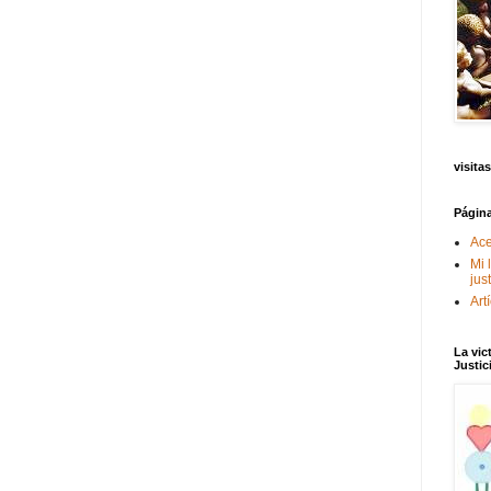
visitas
Págin
Ace
Mi 
jus
Art
La vic
Justic