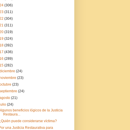
24
(306)
23
(311)
22
(304)
21
(311)
20
(319)
19
(324)
18
(392)
17
(436)
16
(289)
15
(282)
diciembre
(24)
noviembre
(23)
octubre
(23)
septiembre
(24)
agosto
(21)
julio
(24)
Algunos beneficios lógicos de la Justicia
Restaura...
¿Quién puede considerarse víctima?
Por una Justicia Restaurativa para