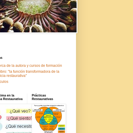
as
rca de la autora y cursos de formación
libro: "la función transformadora de la
ticia restaurativa"
ículos
tima en la
Prácticas
ia Restaurativa
Restaurativas