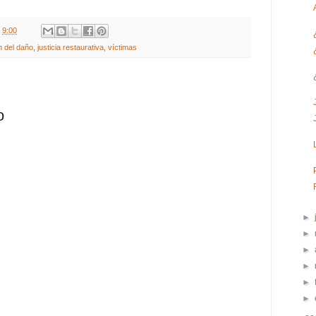
t
9:00
n del daño
,
justicia restaurativa
,
víctimas
o
►
►
►
►
►
►