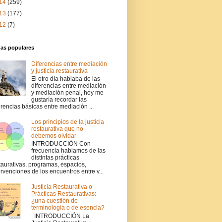
14
(259)
13
(177)
12
(7)
das populares
Diferencias entre mediación
y justicia restaurativa
El otro día hablaba de las
diferencias entre mediación
y mediación penal, hoy me
gustaría recordar las
erencias básicas entre mediación ...
Los principios de la justicia
restaurativa que no
debemos olvidar
INTRODUCCIÓN Con
frecuencia hablamos de las
distintas prácticas
taurativas, programas, espacios,
ervenciones de los encuentros entre v...
Justicia Restaurativa o
Prácticas Restaurativas:
¿una cuestión de
terminología o de esencia?
INTRODUCCIÓN La