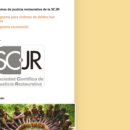
mas de justicia restaurativa de la SCJR
grama para víctimas de delitos Ave
ix
grama reconexión
-
ax-