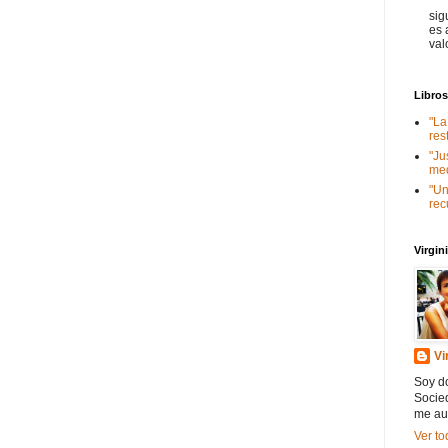
sig
es 
val
Libro
"La
res
"Ju
med
"Un
rec
Virgi
Vi
Soy do
Socied
me au
Ver to