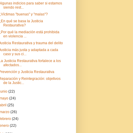
Algunas indicios para saber si estamos
siendo rest...
¿Víctimas "buenas" y "malas"?
¿En qué se basa la Justicia
Restaurativa?
¿Por qué la mediación está prohibida
en violencia ...
Justicia Restaurativa y trauma del delito
Justicia más justa y adaptada a cada
caso y sus ci...
La Justicia Restaurativa fortalece a los
afectados...
Prevención y Justicia Restaurativa
Reparación y Reintegración: objetivos
de la Justic...
junio
(22)
mayo
(24)
abril
(25)
marzo
(26)
febrero
(24)
enero
(22)