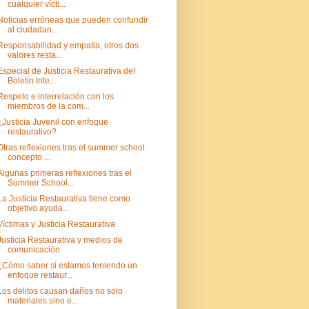
cualquier vícti...
Noticias erróneas que pueden confundir
al ciudadan...
Responsabilidad y empatia, otros dos
valores resta...
Especial de Justicia Restaurativa del
Boletín Inte...
Respeto e interrelación con los
miembros de la com...
¿Justicia Juvenil con enfoque
restaurativo?
Otras reflexiones tras el summer school:
concepto ...
Algunas primeras reflexiones tras el
Summer School...
La Justicia Restaurativa tiene como
objetivo ayuda...
Víctimas y Justicia Restaurativa
Justicia Restaurativa y medios de
comunicación
¿Cómo saber si estamos teniendo un
enfoque restaur...
Los delitos causan daños no solo
materiales sino e...