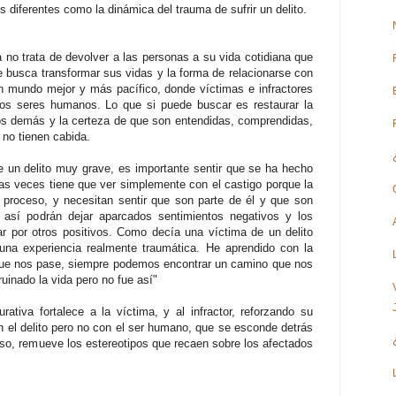
 diferentes como la dinámica del trauma de sufrir un delito.
va no trata de devolver a las personas a su vida cotidiana que
que busca transformar sus vidas y la forma de relacionarse con
n mundo mejor y más pacífico, donde víctimas e infractores
los seres humanos. Lo que si puede buscar es restaurar la
los demás y la certeza de que son entendidas, comprendidas,
 no tienen cabida.
e un delito muy grave, es importante sentir que se ha hecho
ocas veces tiene que ver simplemente con el castigo porque la
del proceso, y necesitan sentir que son parte de él y que son
 así podrán dejar aparcados sentimientos negativos y los
r por otros positivos. Como decía una víctima de un delito
na experiencia realmente traumática. He aprendido con la
o que nos pase, siempre podemos encontrar un camino que nos
uinado la vida pero no fue así"
rativa fortalece a la víctima, y al infractor, reforzando su
 el delito pero no con el ser humano, que se esconde detrás
eso, remueve los estereotipos que recaen sobre los afectados