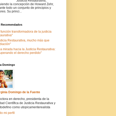
Justicia Restaurativa,
uiendo la concepción de Howard Zehr,
ante todo un conjunto de principios y
ores. Su princi...
s Recomendados
 función transformadora de la justicia
taurativa"
sticia Restaurativa, mucho más que
iación"
a mirada hacia la Justicia Restaurativa:
uperando el derecho perdido"
nia Domingo
rginia Domingo de la Fuente
ctora en derecho, presidenta de la
ad Científica de Justicia Restaurativa y
todefino como utopicamenterealista
do mi perfil