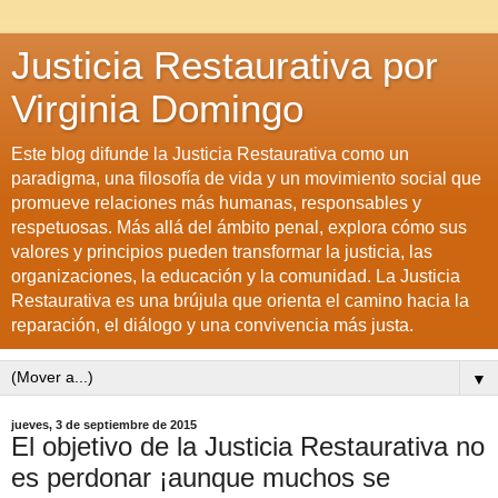
Justicia Restaurativa por
Virginia Domingo
Este blog difunde la Justicia Restaurativa como un
paradigma, una filosofía de vida y un movimiento social que
promueve relaciones más humanas, responsables y
respetuosas. Más allá del ámbito penal, explora cómo sus
valores y principios pueden transformar la justicia, las
organizaciones, la educación y la comunidad. La Justicia
Restaurativa es una brújula que orienta el camino hacia la
reparación, el diálogo y una convivencia más justa.
▼
jueves, 3 de septiembre de 2015
El objetivo de la Justicia Restaurativa no
es perdonar ¡aunque muchos se