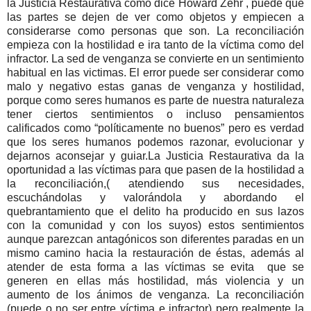
la Justicia Restaurativa como dice Howard Zehr , puede que
las partes se dejen de ver como objetos y empiecen a
considerarse como personas que son. La reconciliación
empieza con la hostilidad e ira tanto de la víctima como del
infractor. La sed de venganza se convierte en un sentimiento
habitual en las victimas. El error puede ser considerar como
malo y negativo estas ganas de venganza y hostilidad,
porque como seres humanos es parte de nuestra naturaleza
tener ciertos sentimientos o incluso pensamientos
calificados como “políticamente no buenos” pero es verdad
que los seres humanos podemos razonar, evolucionar y
dejarnos aconsejar y guiar.La Justicia Restaurativa da la
oportunidad a las víctimas para que pasen de la hostilidad a
la reconciliación,( atendiendo sus necesidades,
escuchándolas y valorándola y abordando el
quebrantamiento que el delito ha producido en sus lazos
con la comunidad y con los suyos) estos sentimientos
aunque parezcan antagónicos son diferentes paradas en un
mismo camino hacia la restauración de éstas, además al
atender de esta forma a las víctimas se evita que se
generen en ellas más hostilidad, más violencia y un
aumento de los ánimos de venganza. La reconciliación
(puede o no ser entre víctima e infractor) pero realmente la