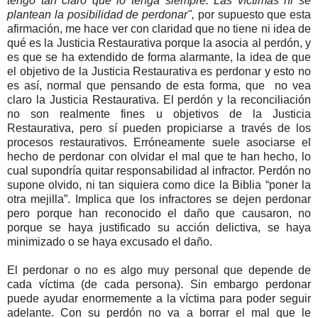
tengo tan claro que lo tenga siempre. Las víctimas ni se
plantean la posibilidad de perdonar",
por supuesto que esta
afirmación, me hace ver con claridad que no tiene ni idea de
qué es la Justicia Restaurativa porque la asocia al perdón, y
es que se ha extendido de forma alarmante, la idea de que
el objetivo de la Justicia Restaurativa es perdonar y esto no
es así, normal que pensando de esta forma, que no vea
claro la Justicia Restaurativa. El perdón y la reconciliación
no son realmente fines u objetivos de la Justicia
Restaurativa, pero sí pueden propiciarse a través de los
procesos restaurativos. Erróneamente suele asociarse el
hecho de perdonar con olvidar el mal que te han hecho, lo
cual supondría quitar responsabilidad al infractor. Perdón no
supone olvido, ni tan siquiera como dice la Biblia “poner la
otra mejilla”. Implica que los infractores se dejen perdonar
pero porque han reconocido el daño que causaron, no
porque se haya justificado su acción delictiva, se haya
minimizado o se haya excusado el daño.
El perdonar o no es algo muy personal que depende de
cada víctima (de cada persona). Sin embargo perdonar
puede ayudar enormemente a la víctima para poder seguir
adelante. Con su perdón no va a borrar el mal que le