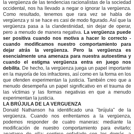
la vergüenza de las tendencias racionalistas de la sociedad
occidental, nos ha llevado a negar o ignorar la vergüenza.
Como resultado, tenemos que rara vez se habla de
vergüenza y si se hace es casi de modo figurado. Así que la
vergüenza pasa a la clandestinidad, sin dejar de operar,
pero a menudo de manera negativa.
La vergüenza puede
ser positiva cuando nos motiva a hacer lo correcto -
cuando modificamos nuestro comportamiento para
dejar atrás la vergüenza. Pero la vergüenza es
esencialmente una amenaza para nuestra autoestima y
cuando el estigma vergüenza entra en juego nos
debilita
. De hecho, la vergüenza juega un papel importante
en la mayoría de los infractores, así como en la forma en los
que ofenden experimentan la justicia. También creo que a
menudo desempeña un papel significativo en el trauma de
las víctimas y las formas negativas en que a menudo
experimentan la justicia.
LA BRÚJULA DE LA VERGUENZA
Donald Nathanson ha identificado una "brújula" de la
vergüenza. Cuando nos enfrentamos a la vergüenza,
podemos responder de cuatro maneras: mediante la
modificación de nuestro comportamiento para evitarlo;
apartarse de ella; sentirse enfadado con los demás, a