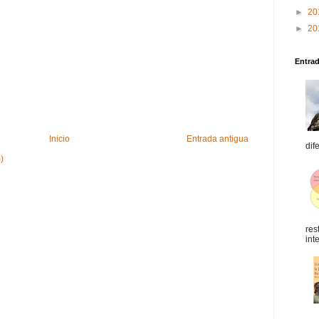
►
20
►
20
Entra
Inicio
Entrada antigua
dif
)
res
int