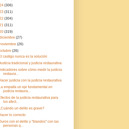
24
(306)
23
(311)
22
(304)
21
(311)
20
(319)
diciembre
(27)
noviembre
(26)
octubre
(26)
El castigo nunca es la solución
Justicia tradicional y justicia restaurativa
Indicadores sobre cómo medir la justicia
restaura...
Hacer justicia con la justicia restaurativa
La empatía un eje fundamental en
justicia restaura...
Efectos de la justicia restaurativa para
los afect...
¿Cuándo un delito es grave?
Hacer lo correcto
Duros con el delito y "blandos" con las
personas q...