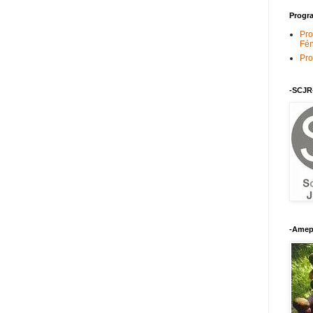
Progra
Pro
Fén
Pro
-SCJR
-Amep