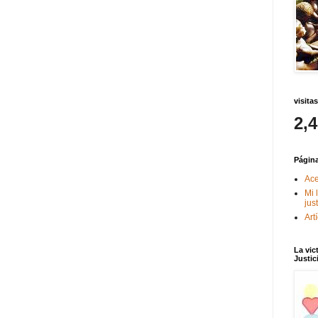
visitas
2,
Págin
Ace
Mi 
jus
Art
La vic
Justic