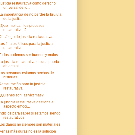
Justicia restaurativa como derecho
universal de to...
La importancia de no perder la brújula
de la justi...
¿Qué implican los procesos
restaurativos?
Decálogo de justicia restaurativa
Los finales felices para la justicia
restaurativa
Todos podemos ser buenos y malos
La justicia restaurativa es una puerta
abierta al ...
Las personas estamos hechas de
historias
Restauración para la justicia
restaurativa
¿Quienes son las víctimas?
La justicia restaurativa gestiona el
aspecto emoci...
Indicios para saber si estamos siendo
restaurativos
Los daños no siempre son materiales
Penas más duras no es la solución