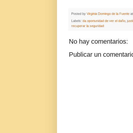
Posted by
Virginia Domingo de la Fuente
a
Labels:
da oportunidad de ver el daño
,
just
recuperar la seguridad
No hay comentarios:
Publicar un comentari