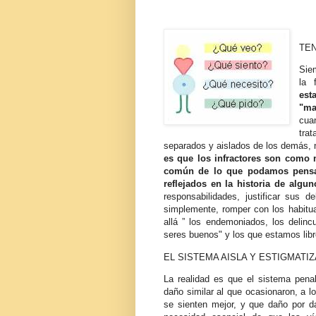
TE
Sie
la 
est
"ma
cua
tra
separados y aislados de los demás,
es que los infractores son como
común de lo que podamos pensar
reflejados en la historia de algu
responsabilidades, justificar sus 
simplemente, romper con los habitual
allá ” los endemoniados, los delincu
seres buenos" y los que estamos libr
EL SISTEMA AISLA Y ESTIGMATIZ
La realidad es que el sistema pena
daño similar al que ocasionaron, a l
se sienten mejor, y que daño por d