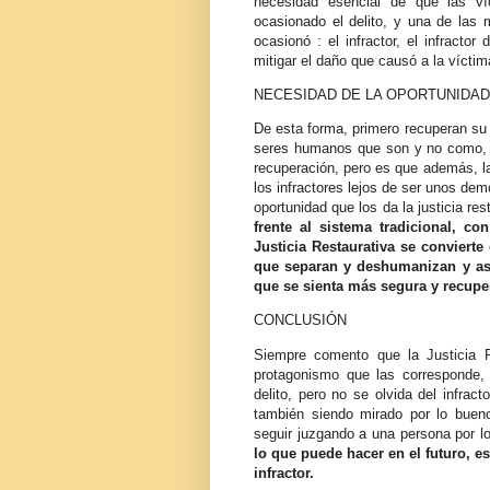
necesidad esencial de que las v
ocasionado el delito, y una de las
ocasionó : el infractor, el infractor
mitigar el daño que causó a la vícti
NECESIDAD DE LA OPORTUNIDAD
De esta forma, primero recuperan su
seres humanos que son y no como, el
recuperación, pero es que además, la
los infractores lejos de ser unos d
oportunidad que los da la justicia re
frente al sistema tradicional, co
Justicia Restaurativa se convierte
que separan y deshumanizan y as
que se sienta más segura y recup
CONCLUSIÓN
Siempre comento que la Justicia Re
protagonismo que las corresponde,
delito, pero no se olvida del infrac
también siendo mirado por lo bue
seguir juzgando a una persona por l
lo que puede hacer en el futuro, est
infractor.