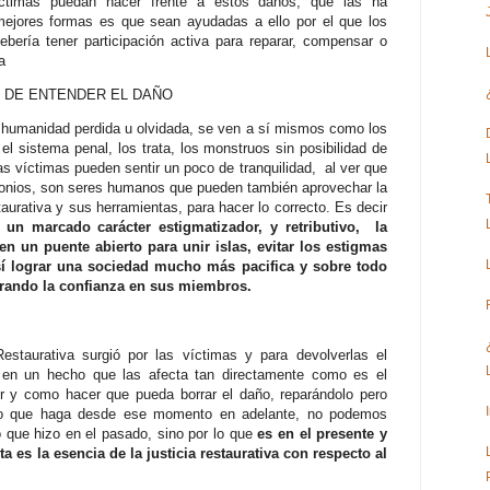
íctimas puedan hacer frente a estos daños, que las ha
 mejores formas es que sean ayudadas a ello por el que los
 debería tener participación activa para reparar, compensar o
ma
 DE ENTENDER EL DAÑO
 humanidad perdida u olvidada, se ven a sí mismos como los
 sistema penal, los trata, los monstruos sin posibilidad de
s víctimas pueden sentir un poco de tranquilidad, al ver que
emonios, son seres humanos que pueden también aprovechar la
staurativa y sus herramientas, para hacer lo correcto. Es decir
n un marcado carácter estigmatizador, y retributivo, la
 en un puente abierto para unir islas, evitar los estigmas
í lograr una sociedad mucho más pacifica y sobre todo
erando la confianza en sus miembros.
staurativa surgió por las víctimas y para devolverlas el
 en un hecho que las afecta tan directamente como es el
tor y como hacer que pueda borrar el daño, reparándolo pero
no que haga desde ese momento en adelante, no podemos
o que hizo en el pasado, sino por lo que
es en el presente y
a es la esencia de la justicia restaurativa con respecto al