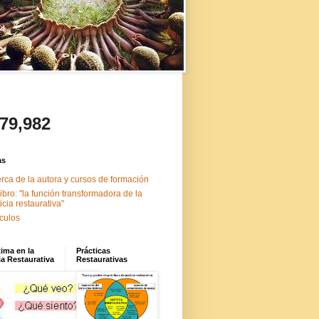
479,982
as
rca de la autora y cursos de formación
libro: "la función transformadora de la
ticia restaurativa"
ículos
tima en la
Prácticas
ia Restaurativa
Restaurativas