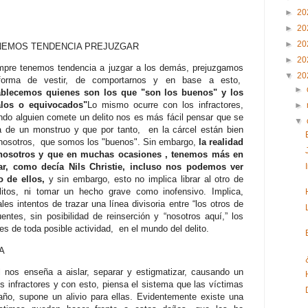
►
20
►
20
►
20
NEMOS TENDENCIA PREJUZGAR
►
20
mpre tenemos tendencia a juzgar a los demás, prejuzgamos
▼
20
forma de vestir, de comportarnos y en base a esto,
►
ablecemos quienes son los que "son los buenos" y los
los o equivocados"
Lo mismo ocurre con los infractores,
►
ndo alguien comete un delito nos es más fácil pensar que se
▼
ta de un monstruo y que por tanto, en la cárcel están bien
 nosotros, que somos los "buenos". Sin embargo,
la realidad
 nosotros y que en muchas ocasiones , tenemos más en
, como decía Nils Christie, incluso nos podemos ver
no de ellos,
y sin embargo, esto no implica librar al otro de
delitos, ni tomar un hecho grave como inofensivo. Implica,
es intentos de trazar una línea divisoria entre “los otros de
entes, sin posibilidad de reinserción y “nosotros aquí,” los
es de toda posible actividad, en el mundo del delito.
A
l nos enseña a aislar, separar y estigmatizar, causando un
os infractores y con esto, piensa el sistema que las víctimas
año, supone un alivio para ellas. Evidentemente existe una