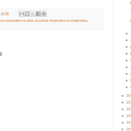
t
21:56
icia restaurativa no aisla
,
la justicia restaurativa no estigmatiza
,
►
►
►
o
►
►
►
►
►
►
►
20
►
20
►
20
►
20
►
20
►
20