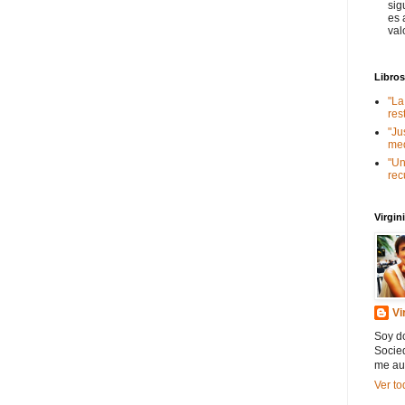
sig
es 
val
Libro
"La
res
"Ju
med
"Un
rec
Virgi
Vi
Soy do
Socied
me au
Ver to