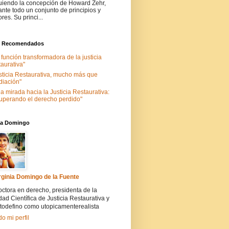
uiendo la concepción de Howard Zehr,
ante todo un conjunto de principios y
ores. Su princi...
s Recomendados
 función transformadora de la justicia
taurativa"
sticia Restaurativa, mucho más que
iación"
a mirada hacia la Justicia Restaurativa:
uperando el derecho perdido"
nia Domingo
rginia Domingo de la Fuente
ctora en derecho, presidenta de la
ad Científica de Justicia Restaurativa y
todefino como utopicamenterealista
do mi perfil