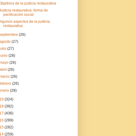
Objetivos de la justicia restaurativa
Justicia restaurativa, forma de
pacificación social
Algunos aspectos de la justicia
restaurativa
septiembre
(26)
agosto
(27)
julio
(27)
junio
(28)
mayo
(26)
abril
(26)
marzo
(26)
febrero
(26)
enero
(28)
19
(324)
18
(392)
17
(436)
16
(289)
15
(282)
14
(259)