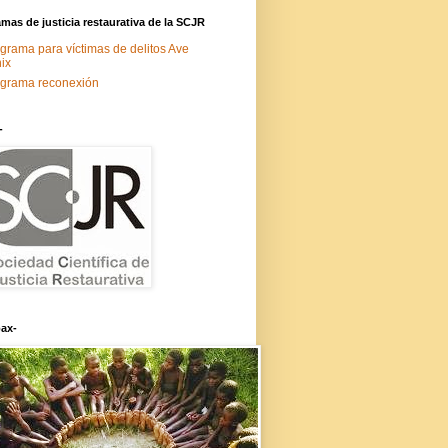
mas de justicia restaurativa de la SCJR
grama para víctimas de delitos Ave
ix
grama reconexión
-
ax-