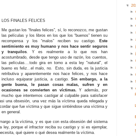
▼
20
►
►
LOS FINALES FELICES
►
Me gustan los “finales felices”, sí, lo reconozco, me gustan
►
las películas y los libros en los que los “buenos” tienen su
►
recompensa y los “malos” reciben su castigo.
Este
sentimiento es muy humano y nos hace sentir seguros
►
y tranquilos
. Y es realmente a lo que nos han
►
acostumbrado, desde que tengo uso de razón, los cuentos,
►
las películas....todo gira en torno a esta ley "natural", el
►
bueno es feliz...el malo, no. Esto, sin duda, es la justicia
retributiva y aparentemente nos hace felices, y nos hace
►
incluso equiparar justicia, a castigo.
Sin embargo, a la
►
gente buena, le pasan cosas malas, sufren y en
▼
ocasiones se convierten en víctimas.
Y además, por
mucho que intentemos castigar al culpable para satisfacer
casi una obsesión, una vez más la víctima queda relegada y
ecordar que fue víctima y que sigue sintiéndose una víctima y
, en general.
amargo a la víctima, y es que con esta obsesión del sistema
 ley, porque el infractor reciba su castigo y si es ejemplar,
ecesita, qué quiere o qué desea realmente la víctima.