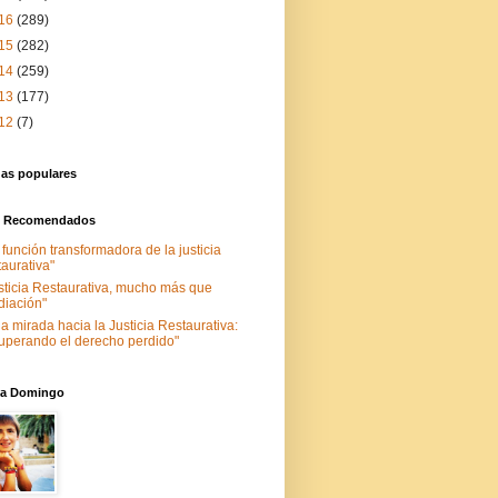
16
(289)
15
(282)
14
(259)
13
(177)
12
(7)
das populares
s Recomendados
 función transformadora de la justicia
taurativa"
sticia Restaurativa, mucho más que
iación"
a mirada hacia la Justicia Restaurativa:
uperando el derecho perdido"
nia Domingo