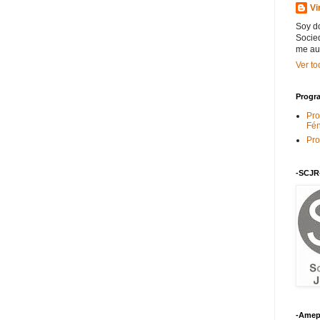
Vi
Soy do
Socied
me au
Ver to
Progra
Pro
Fén
Pro
-SCJR
-Amep