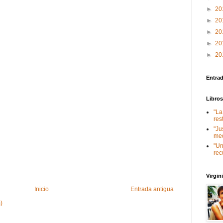
►
20
►
20
►
20
►
20
►
20
Entra
Libro
"La
res
"Ju
med
"Un
rec
Virgi
Inicio
Entrada antigua
)