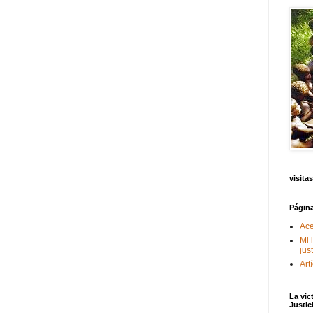
visitas
Págin
Ace
Mi 
jus
Art
La vic
Justic