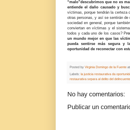
“malo”descubrimos que no es malo
entiende el daño causado y bus
víctimas, porque tendrán la certeza q
otras personas, y así se sentirán de
sociedad en general, porque tambié
conviertan en víctimas y el sistema
todos y cada uno de los casos? P
r
un mundo mejor en que las víctim
pueda sentirse más segura y l
oportunidad de reconectar con es
Posted by
Virginia Domingo de la Fuente
a
Labels:
la justicia restaurativa da oportuni
restaurativa separa al delito del delincuent
No hay comentarios:
Publicar un comentari