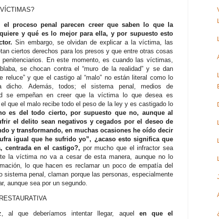
VÍCTIMAS?
n el proceso penal parecen creer que saben lo que la
quiere y qué es lo mejor para ella, y por supuesto esto
tor.
Sin embargo, se olvidan de explicar a la víctima, las
tan ciertos derechos para los presos y que entre otras cosas
 penitenciarios. En este momento, es cuando las víctimas,
laba, se chocan contra el “muro de la realidad” y se dan
 reluce” y que el castigo al “malo” no están literal como lo
a dicho. Además, todos; el sistema penal, medios de
ad se empeñan en creer que la víctima lo que desea es
 el que el malo recibe todo el peso de la ley y es castigado lo
o es del todo cierto, por supuesto que no, aunque al
ufrir el delito sean negativos y cegados por el deseo de
ando y transformando, en muchas ocasiones he oído decir
ufra igual que he sufrido yo”, ¿acaso esto significa que
va, centrada en el castigo?,
por mucho que el infractor sea
ente la víctima no va a cesar de esta manera, aunque no lo
rmación, lo que hacen es reclamar un poco de empatía del
pio sistema penal, claman porque las personas, especialmente
ar, aunque sea por un segundo.
A RESTAURATIVA
, al que deberíamos intentar llegar, aquel
en que el