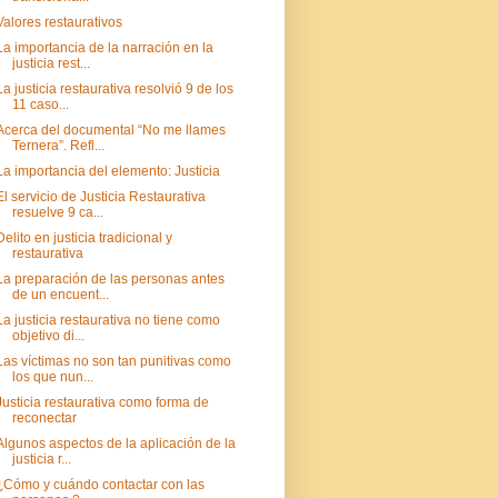
Valores restaurativos
La importancia de la narración en la
justicia rest...
La justicia restaurativa resolvió 9 de los
11 caso...
Acerca del documental “No me llames
Ternera”. Refl...
La importancia del elemento: Justicia
El servicio de Justicia Restaurativa
resuelve 9 ca...
Delito en justicia tradicional y
restaurativa
La preparación de las personas antes
de un encuent...
La justicia restaurativa no tiene como
objetivo di...
Las víctimas no son tan punitivas como
los que nun...
Justicia restaurativa como forma de
reconectar
Algunos aspectos de la aplicación de la
justicia r...
¿Cómo y cuándo contactar con las