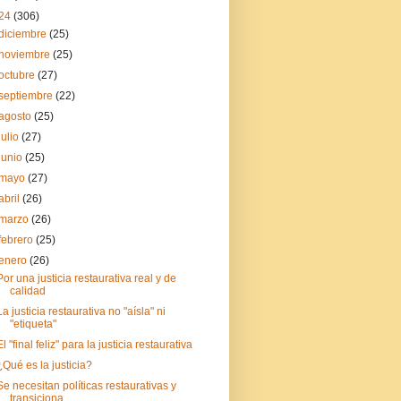
24
(306)
diciembre
(25)
noviembre
(25)
octubre
(27)
septiembre
(22)
agosto
(25)
julio
(27)
junio
(25)
mayo
(27)
abril
(26)
marzo
(26)
febrero
(25)
enero
(26)
Por una justicia restaurativa real y de
calidad
La justicia restaurativa no "aísla" ni
"etiqueta"
El "final feliz" para la justicia restaurativa
¿Qué es la justicia?
Se necesitan políticas restaurativas y
transiciona...