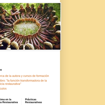
as
rca de la autora y cursos de formación
libro: "la función transformadora de la
ticia restaurativa"
ículos
tima en la
Prácticas
ia Restaurativa
Restaurativas