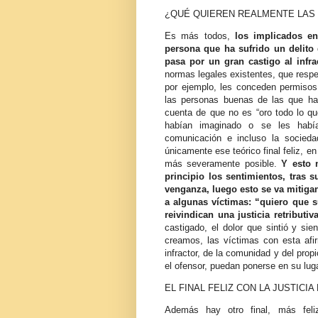
¿QUÉ QUIEREN REALMENTE LAS 
Es más todos,
los implicados e
persona que ha sufrido un delito 
pasa por un gran castigo al infrac
normas legales existentes, que respe
por ejemplo, les conceden permisos
las personas buenas de las que hab
cuenta de que no es “oro todo lo que
habían imaginado o se les habí
comunicación e incluso la socied
únicamente ese teórico final feliz, en
más severamente posible.
Y esto n
principio los sentimientos, tras s
venganza, luego esto se va mitig
a algunas víctimas: “quiero que s
reivindican una justicia retributi
castigado, el dolor que sintió y si
creamos, las víctimas con esta afi
infractor, de la comunidad y del pro
el ofensor, puedan ponerse en su lug
EL FINAL FELIZ CON LA JUSTICI
Además hay otro final, más feliz