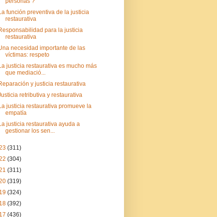
personas ?
La función preventiva de la justicia
restaurativa
Responsabilidad para la justicia
restaurativa
Una necesidad importante de las
víctimas: respeto
La justicia restaurativa es mucho más
que mediació...
Reparación y justicia restaurativa
Justicia retributiva y restaurativa
La justicia restaurativa promueve la
empatía
La justicia restaurativa ayuda a
gestionar los sen...
23
(311)
22
(304)
21
(311)
20
(319)
19
(324)
18
(392)
17
(436)