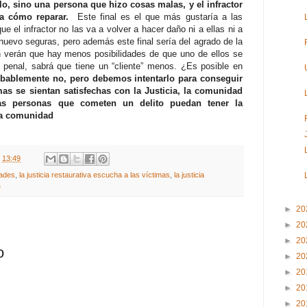
, sino una persona que hizo cosas malas, y el infractor
ca cómo reparar.
Este final es el que más gustaría a las
ue el infractor no las va a volver a hacer daño ni a ellas ni a
 nuevo seguras, pero además este final sería del agrado de la
n verán que hay menos posibilidades de que uno de ellos se
 penal, sabrá que tiene un “cliente” menos. ¿Es posible en
obablemente no, pero debemos intentarlo para conseguir
as se sientan satisfechas con la Justicia, la comunidad
as personas que cometen un delito puedan tener la
ta comunidad
t
13:49
dades
,
la justicia restaurativa escucha a las víctimas
,
la justicia
e
►
20
►
20
►
20
o
►
20
►
20
►
20
►
20