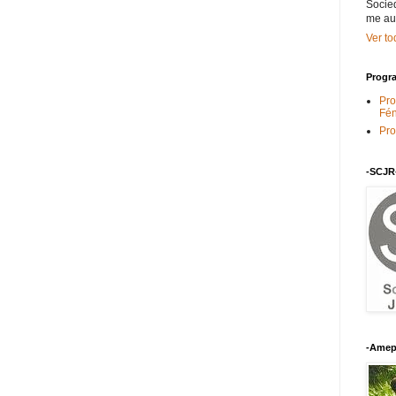
Socied
me au
Ver to
Progra
Pro
Fén
Pro
-SCJR
-Amep