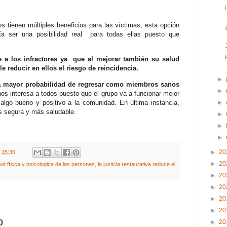
s tienen múltiples beneficios para las víctimas, esta opción
ría ser una posibilidad real para todas ellas puesto que
ye a los infractores ya que al mejorar también su salud
e reducir en ellos el riesgo de reincidencia.
►
na mayor probabilidad de regresar como miembros sanos
►
nos interesa a todos puesto que el grupo va a funcionar mejor
lgo bueno y positivo a la comunidad. En última instancia,
►
s segura y más saludable.
►
►
►
►
20
t
15:36
►
20
alud física y psicologica de las personas
,
la justicia restaurativa reduce el
►
20
►
20
►
20
►
20
o
►
20