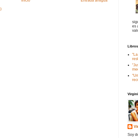
Inicio
Entrada antigua
)
sig
es 
val
Libro
"La
res
"Ju
med
"Un
rec
Virgi
Vi
Soy do