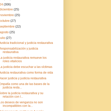
24
(306)
diciembre
(25)
noviembre
(25)
octubre
(27)
septiembre
(22)
agosto
(25)
julio
(27)
Justicia tradicional y justicia restaurativa
Responsabilización y justicia
restaurativa
La justicia restaurativa remueve los
roles vitalicios
La justicia debe escuchar a las víctimas
Justicia restaurativa como forma de vida
Hacer justicia y justicia restaurativa
Empatía como una de las bases de la
justicia resta...
Sobre la justicia restaurativa y su
relación con l...
Los deseos de venganza no son
incompatibles con la...