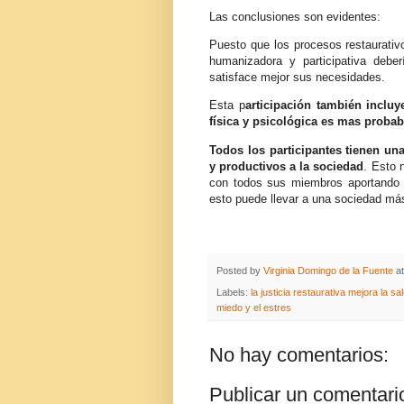
Las conclusiones son evidentes:
Puesto que los procesos restaurativo
humanizadora y participativa debe
satisface mejor sus necesidades.
Esta p
articipación también inclu
física y psicológica es mas probabl
Todos los participantes tienen u
y productivos a la sociedad
. Esto 
con todos sus miembros aportando a
esto puede llevar a una sociedad má
Posted by
Virginia Domingo de la Fuente
a
Labels:
la justicia restaurativa mejora la s
miedo y el estres
No hay comentarios:
Publicar un comentari