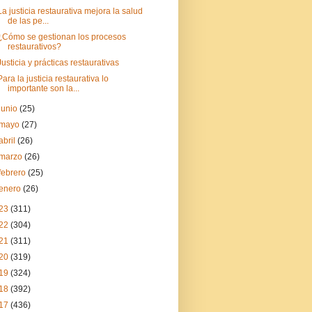
La justicia restaurativa mejora la salud
de las pe...
¿Cómo se gestionan los procesos
restaurativos?
Justicia y prácticas restaurativas
Para la justicia restaurativa lo
importante son la...
junio
(25)
mayo
(27)
abril
(26)
marzo
(26)
febrero
(25)
enero
(26)
23
(311)
22
(304)
21
(311)
20
(319)
19
(324)
18
(392)
17
(436)