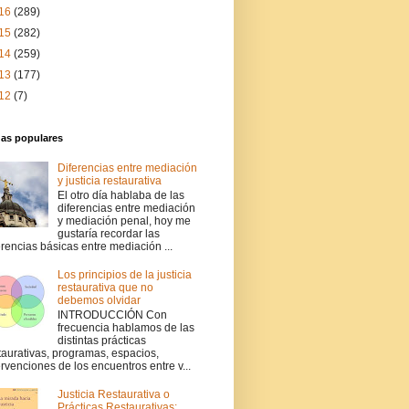
16
(289)
15
(282)
14
(259)
13
(177)
12
(7)
das populares
Diferencias entre mediación
y justicia restaurativa
El otro día hablaba de las
diferencias entre mediación
y mediación penal, hoy me
gustaría recordar las
erencias básicas entre mediación ...
Los principios de la justicia
restaurativa que no
debemos olvidar
INTRODUCCIÓN Con
frecuencia hablamos de las
distintas prácticas
taurativas, programas, espacios,
ervenciones de los encuentros entre v...
Justicia Restaurativa o
Prácticas Restaurativas: