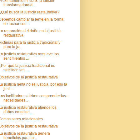
Próximamente mi libro: la función
transformadora d...
¿Qué busca la justicia restaurativa?
Debemos cambiar la lente en la forma
de luchar con...
La reparación del daño en la justicia
restaurativa
Víctimas para la justicia tradicional y
para la ju...
La justicia restaurativa remueve los
sentimientos ...
¿Por qué la justicia tradicional no
satisface las ...
Objetivos de la justicia restaurativa
La justicia lenta no es justicia, por eso la
justi...
Los facilitadores deben comprender las
necesidades...
La justicia restaurativa atiende los
daños emocion...
Somos seres relacionales
Objetivos de la justicia restaurativa
La justicia restaurativa genera
beneficios para to...