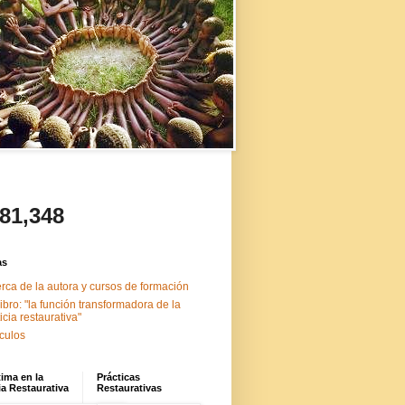
481,348
as
rca de la autora y cursos de formación
libro: "la función transformadora de la
ticia restaurativa"
ículos
tima en la
Prácticas
ia Restaurativa
Restaurativas