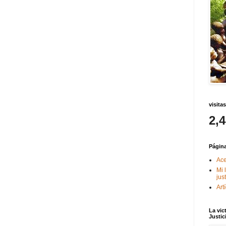
visitas
2,
Págin
Ace
Mi 
jus
Art
La vic
Justic