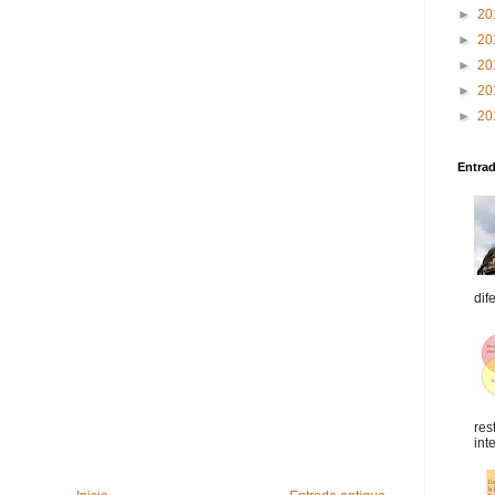
►
20
►
20
►
20
►
20
►
20
Entra
dif
res
int