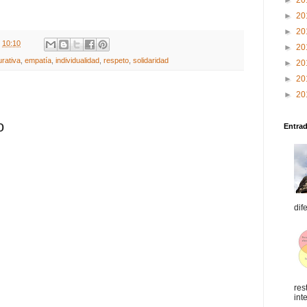
►
20
►
20
►
20
t
10:10
►
20
urativa
,
empatía
,
individualidad
,
respeto
,
solidaridad
►
20
►
20
►
20
o
Entra
dif
res
int