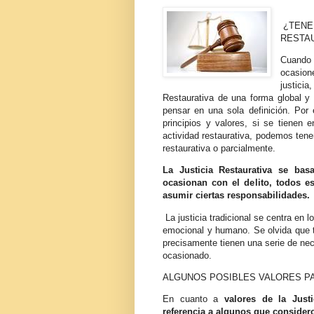
¿TENE
RESTA
Cuando 
ocasion
justici
Restaurativa de una forma global 
pensar en una sola definición. Por 
principios y valores, si se tienen 
actividad restaurativa, podemos tene
restaurativa o parcialmente.
La Justicia Restaurativa se ba
ocasionan con el delito, todos 
asumir ciertas responsabilidades.
La justicia tradicional se centra en l
emocional y humano. Se olvida que t
precisamente tienen una serie de nec
ocasionado.
ALGUNOS POSIBLES VALORES P
En cuanto a
valores de la Just
referencia a algunos que considero