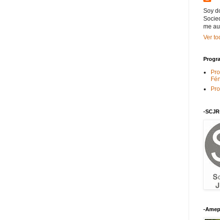
Soy do
Socied
me au
Ver to
Progra
Pro
Fén
Pro
-SCJR
-Amep