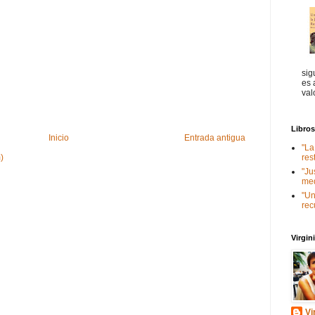
sig
es 
val
Libro
Inicio
Entrada antigua
"La
)
res
"Ju
med
"Un
rec
Virgi
Vi