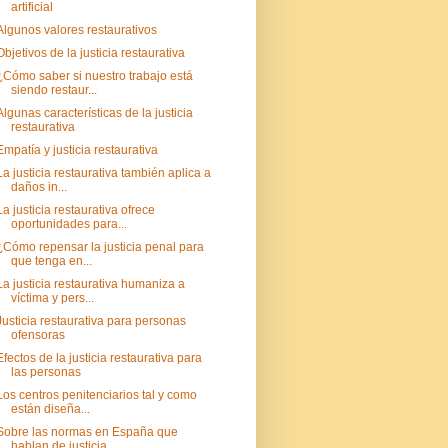
artificial
Algunos valores restaurativos
Objetivos de la justicia restaurativa
¿Cómo saber si nuestro trabajo está
siendo restaur...
Algunas características de la justicia
restaurativa
Empatía y justicia restaurativa
La justicia restaurativa también aplica a
daños in...
La justicia restaurativa ofrece
oportunidades para...
¿Cómo repensar la justicia penal para
que tenga en...
La justicia restaurativa humaniza a
víctima y pers...
Justicia restaurativa para personas
ofensoras
Efectos de la justicia restaurativa para
las personas
Los centros penitenciarios tal y como
están diseña...
Sobre las normas en España que
hablan de justicia ...