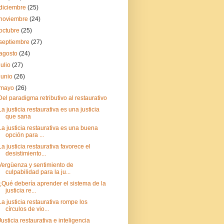
diciembre
(25)
noviembre
(24)
octubre
(25)
septiembre
(27)
agosto
(24)
julio
(27)
junio
(26)
mayo
(26)
Del paradigma retributivo al restaurativo
La justicia restaurativa es una justicia
que sana
La justicia restaurativa es una buena
opción para ...
La justicia restaurativa favorece el
desistimiento...
Vergüenza y sentimiento de
culpabilidad para la ju...
¿Qué debería aprender el sistema de la
justicia re...
La justicia restaurativa rompe los
círculos de vio...
Justicia restaurativa e inteligencia