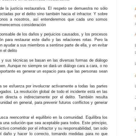
e la justicia restaurativa. El respeto se demuestra no sólo
ctadas por el delito sino también hacia el infractor. Y sobre
onos a nosotros, así entenderemos que cada uno somos
s merecemos consideración
sponsable de los daños y perjuicios causados​​, y los procesos
ón para restaurar este daño y las relaciones rotas. Pero la
ayudar a sus miembros a sentirse parte de ella, y en evitar
n el delito
s y sus técnicas se basan en las diversas formas de diálogo
imen. Aunque no siempre se dará un diálogo cara a cara, o no
mportante es generar un espacio para que las personas sean
va se esfuerza por involucrar activamente a todas las partes
legados. La resolución global de todo el incidente está en las
 directa o indirectamente por el delito. También resulta
unidad en general, para prevenir futuros conflictos y generar
 busca reencontrar el equilibrio en la comunidad. Equilibra los
a una solución que sea aceptable para todos. Este principio,
ictivo cometido por el infractor y su responsabilidad, tan solo
 el daño y hacer lo correcto, tomando medidas para no que