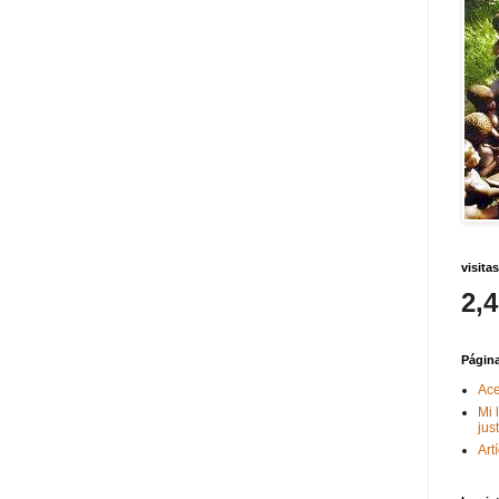
visitas
2,
Págin
Ace
Mi 
jus
Art