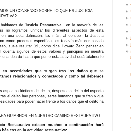
►
MOS UN CONSENSO SOBRE LO QUE ES JUSTICIA
►
URATIVA?
►
►
hablamos de Justicia Restaurativa, en la mayoría de las
es no logramos unificar los diferentes aspectos de esta
►
a, en una sola definición. Es más, al concebir la Justicia
►
y no como procesos específicos es todavía más complicado
►
eso, suele resultar útil, como dice Howard Zehr, pensar en
en cuenta algunos de estos valores y principios en nuestra
▼
r una idea de hasta qué punto esta actividad será totalmente
sa en necesidades que surgen tras los daños que se
estamos relacionados y conectados y como tal debemos
os aspectos fácticos del delito, desposee al delito del aspecto
ras el delito hay personas, seres humanos que sufren y que
esidades para poder hacer frente a los daños que el delito ha
ARA GUIARNOS EN NUESTRO CAMINO RESTAURATIVO
icia Restaurativa existen muchos a continuación haré
 básicos en la actividad restaurativa: