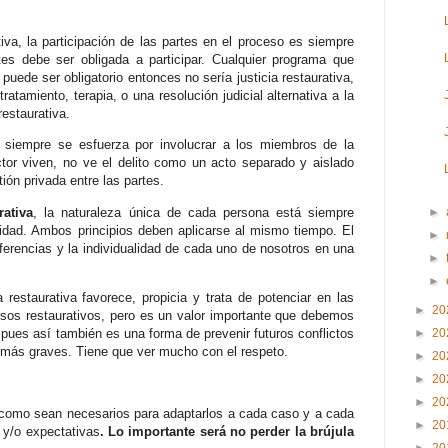
iva, la participación de las partes en el proceso es siempre
tes debe ser obligada a participar. Cualquier programa que
 puede ser obligatorio entonces no sería justicia restaurativa,
tamiento, terapia, o una resolución judicial alternativa a la
restaurativa.
a siempre se esfuerza por involucrar a los miembros de la
tor viven, no ve el delito como un acto separado y aislado
ión privada entre las partes.
rativa
, la naturaleza única de cada persona está siempre
►
aridad. Ambos principios deben aplicarse al mismo tiempo. El
►
ferencias y la individualidad de cada uno de nosotros en una
►
►
 restaurativa favorece, propicia y trata de potenciar en las
►
20
esos restaurativos, pero es un valor importante que debemos
, pues así también es una forma de prevenir futuros conflictos
►
20
más graves. Tiene que ver mucho con el respeto.
►
20
►
20
►
20
s como sean necesarios para adaptarlos a cada caso y a cada
►
20
 y/o expectativas
. Lo importante será no perder la brújula