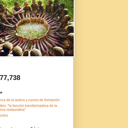
477,738
as
rca de la autora y cursos de formación
libro: "la función transformadora de la
ticia restaurativa"
ículos