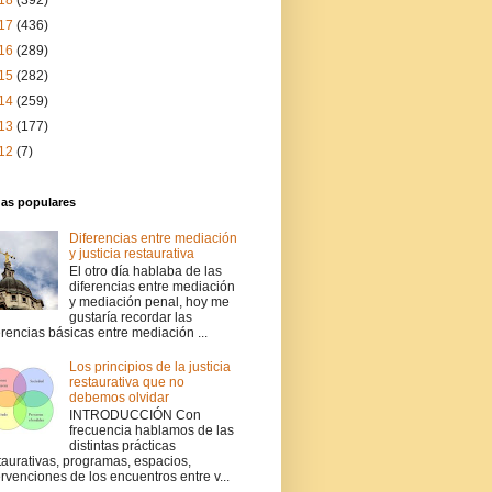
18
(392)
17
(436)
16
(289)
15
(282)
14
(259)
13
(177)
12
(7)
das populares
Diferencias entre mediación
y justicia restaurativa
El otro día hablaba de las
diferencias entre mediación
y mediación penal, hoy me
gustaría recordar las
erencias básicas entre mediación ...
Los principios de la justicia
restaurativa que no
debemos olvidar
INTRODUCCIÓN Con
frecuencia hablamos de las
distintas prácticas
taurativas, programas, espacios,
ervenciones de los encuentros entre v...