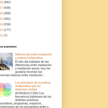
18
(392)
17
(436)
16
(289)
15
(282)
14
(259)
13
(177)
12
(7)
das populares
Diferencias entre mediación
y justicia restaurativa
El otro día hablaba de las
diferencias entre mediación
y mediación penal, hoy me
gustaría recordar las
erencias básicas entre mediación ...
Los principios de la justicia
restaurativa que no
debemos olvidar
INTRODUCCIÓN Con
frecuencia hablamos de las
distintas prácticas
taurativas, programas, espacios,
ervenciones de los encuentros entre v...