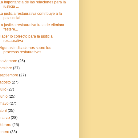
La importancia de las relaciones para la
justicia ...
La justicia restaurativa contribuye a la
paz social
La justicia restaurativa trata de eliminar
"estere...
Hacer lo correcto para la justicia
restaurativa
Algunas indicaciones sobre los
procesos restaurativos
noviembre
(26)
octubre
(27)
septiembre
(27)
agosto
(27)
julio
(27)
junio
(25)
mayo
(27)
abril
(25)
marzo
(28)
febrero
(25)
enero
(33)