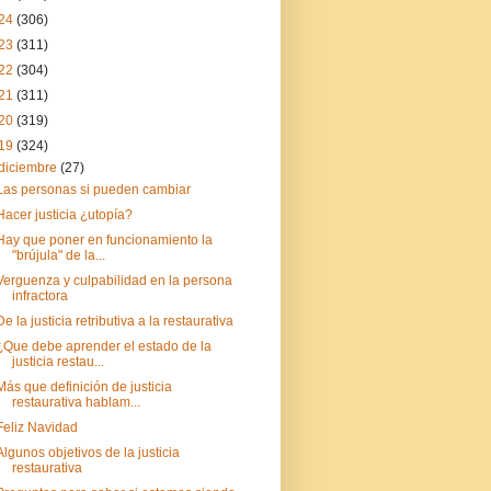
24
(306)
23
(311)
22
(304)
21
(311)
20
(319)
19
(324)
diciembre
(27)
Las personas si pueden cambiar
Hacer justicia ¿utopía?
Hay que poner en funcionamiento la
"brújula" de la...
Verguenza y culpabilidad en la persona
infractora
De la justicia retributiva a la restaurativa
¿Que debe aprender el estado de la
justicia restau...
Más que definición de justicia
restaurativa hablam...
Feliz Navidad
Algunos objetivos de la justicia
restaurativa