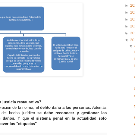
►
20
►
20
►
20
►
20
►
20
▼
20
▼
 justicia restaurativa?
eración de la norma, el
delito daña a las personas.
Además
del hecho jurídico
se debe reconocer y gestionar las
s daños.
Y que el
sistema penal en la actualidad solo
over las "etiquetas"