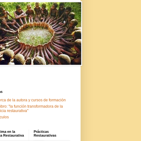
as
rca de la autora y cursos de formación
libro: "la función transformadora de la
ticia restaurativa"
ículos
tima en la
Prácticas
ia Restaurativa
Restaurativas