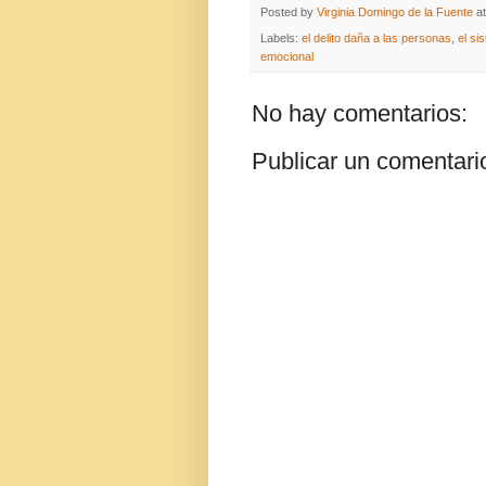
Posted by
Virginia Domingo de la Fuente
a
Labels:
el delito daña a las personas
,
el si
emocional
No hay comentarios:
Publicar un comentari