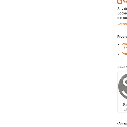
Vi
Soy do
Socied
me au
Ver to
Progra
Pro
Fén
Pro
-SCJR
-Amep