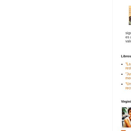
sig
es 
val
Libro
"La
res
"Ju
med
"Un
rec
Virgi