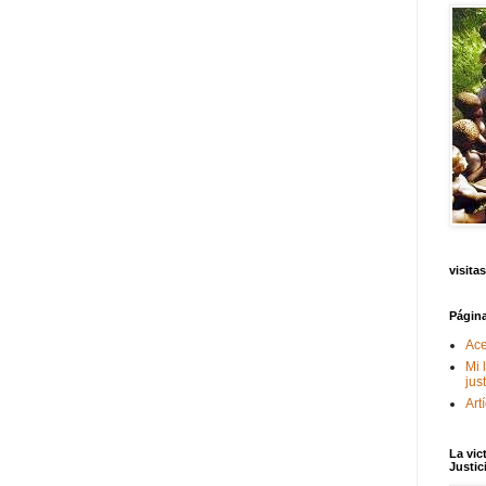
visitas
Págin
Ace
Mi 
jus
Art
La vic
Justic