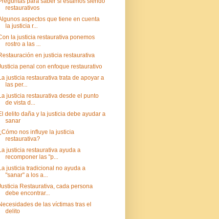
Preguntas para saber si estamos siendo
restaurativos
Algunos aspectos que tiene en cuenta
la justicia r...
Con la justicia restaurativa ponemos
rostro a las ...
Restauración en justicia restaurativa
Justicia penal con enfoque restaurativo
La justicia restaurativa trata de apoyar a
las per...
La justicia restaurativa desde el punto
de vista d...
El delito daña y la justicia debe ayudar a
sanar
¿Cómo nos influye la justicia
restaurativa?
La justicia restaurativa ayuda a
recomponer las "p...
La justicia tradicional no ayuda a
"sanar" a los a...
Justicia Restaurativa, cada persona
debe encontrar...
Necesidades de las víctimas tras el
delito