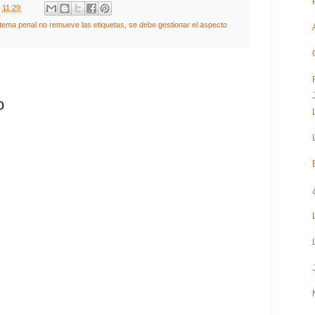
t
11:29
stema penal no remueve las etiquetas
,
se debe gestionar el aspecto
o