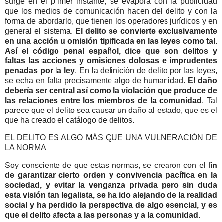
surge en el primer instante, se evapora con la publicidad
que los medios de comunicación hacen del delito y con la
forma de abordarlo, que tienen los operadores jurídicos y en
general el sistema.
El delito se convierte exclusivamente
en una acción u omisión tipificada en las leyes como tal.
Así el código penal español, dice que son delitos y
faltas las acciones y omisiones dolosas e imprudentes
penadas por la ley
. En la definición de delito por las leyes,
se echa en falta precisamente algo de humanidad.
El daño
debería ser central así como la violación que produce de
las relaciones entre los miembros de la comunidad
. Tal
parece que el delito sea causar un daño al estado, que es el
que ha creado el catálogo de delitos.
EL DELITO ES ALGO MÁS QUE UNA VULNERACIÓN DE
LA NORMA
Soy consciente de que estas normas, se crearon con el f
in
de garantizar cierto orden y convivencia pacífica en la
sociedad, y evitar la venganza privada pero sin duda
esta visión tan legalista, se ha ido alejando de la realidad
social y ha perdido la perspectiva de algo esencial, y es
que el delito afecta a las personas y a la comunidad
.