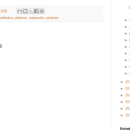
t
0:32
retributiva
,
objetivos
,
reparación
,
sanación
►
►
►
►
o
►
►
►
►
►
►
20
►
20
►
20
►
20
►
20
►
20
Entra