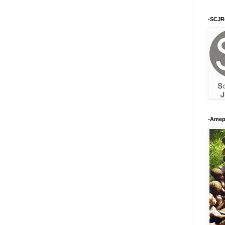
-SCJR
-Amep