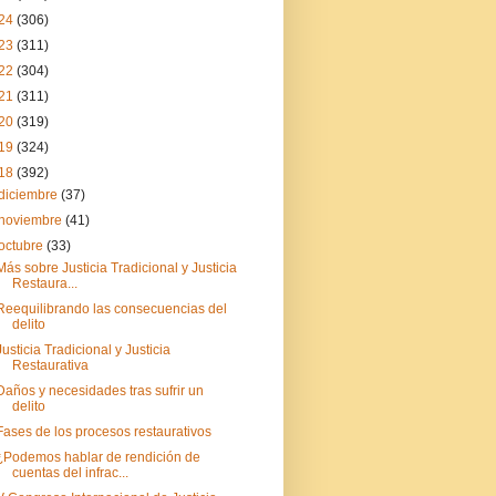
24
(306)
23
(311)
22
(304)
21
(311)
20
(319)
19
(324)
18
(392)
diciembre
(37)
noviembre
(41)
octubre
(33)
Más sobre Justicia Tradicional y Justicia
Restaura...
Reequilibrando las consecuencias del
delito
Justicia Tradicional y Justicia
Restaurativa
Daños y necesidades tras sufrir un
delito
Fases de los procesos restaurativos
¿Podemos hablar de rendición de
cuentas del infrac...