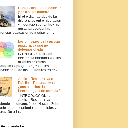
Diferencias entre mediación
y justicia restaurativa
El otro día hablaba de las
diferencias entre mediación
y mediación penal, hoy me
gustaría recordar las
erencias básicas entre mediación ...
Los principios de la justicia
restaurativa que no
debemos olvidar
INTRODUCCIÓN Con
frecuencia hablamos de las
distintas prácticas
taurativas, programas, espacios,
ervenciones de los encuentros entre v...
Justicia Restaurativa o
Prácticas Restaurativas:
¿una cuestión de
terminología o de esencia?
INTRODUCCIÓN La
Justicia Restaurativa,
uiendo la concepción de Howard Zehr,
ante todo un conjunto de principios y
ores. Su princi...
s Recomendados