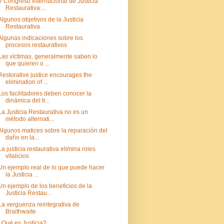
V Congreso Internacional de Justicia
Restaurativa:...
Algunos objetivos de la Justicia
Restaurativa
Algunas indicaciones sobre los
procesos restaurativos
Las víctimas, generalmente saben lo
que quieren o ...
Restorative justice encourages the
elimination of ...
Los facilitadores deben conocer la
dinámica del tr...
La Justicia Restaurativa no es un
método alternati...
Algunos matices sobre la reparación del
daño en la...
La justicia restaurativa elimina roles
vitalicios
Un ejemplo real de lo que puede hacer
la Justicia ...
Un ejemplo de los beneficios de la
Justicia Restau...
La verguenza reintegrativa de
Braithwaite
¿Qué es Justicia?