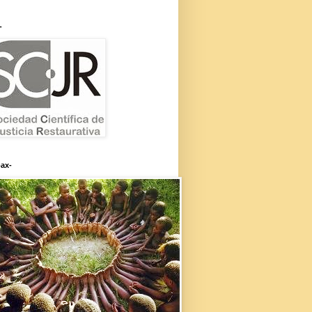
-
ax-