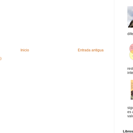
dif
Inicio
Entrada antigua
)
res
int
sig
es 
val
Libro