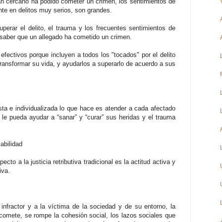
n cercano ha podido cometer un crimen, los sentimientos de
te en delitos muy serios, son grandes.
perar el delito, el trauma y los frecuentes sentimientos de
saber que un allegado ha cometido un crimen.
fectivos porque incluyen a todos los "tocados" por el delito
ransformar su vida, y ayudarlos a superarlo de acuerdo a sus
ta e individualizada lo que hace es atender a cada afectado
le pueda ayudar a “sanar” y “curar” sus heridas y el trauma
abilidad
cto a la justicia retributiva tradicional es la actitud activa y
iva.
 infractor y a la víctima de la sociedad y de su entorno, la
comete, se rompe la cohesión social, los lazos sociales que