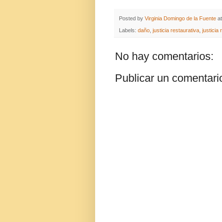
Posted by
Virginia Domingo de la Fuente
a
Labels:
daño
,
justicia restaurativa
,
justicia 
No hay comentarios:
Publicar un comentari