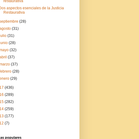
restaurativa
Dos aspectos esenciales de la Justicia
Restaurativa
septiembre
(28)
agosto
(31)
julio
(31)
junio
(28)
mayo
(32)
abril
(37)
marzo
(37)
febrero
(28)
enero
(29)
17
(436)
16
(289)
15
(282)
14
(259)
13
(177)
12
(7)
das populares