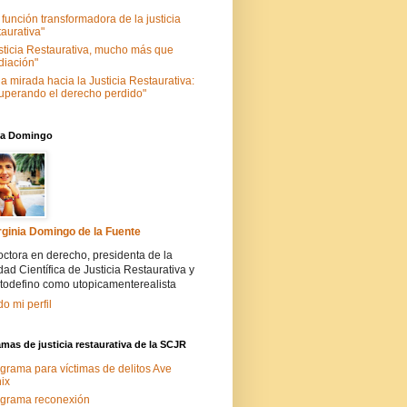
 función transformadora de la justicia
taurativa"
sticia Restaurativa, mucho más que
iación"
a mirada hacia la Justicia Restaurativa:
uperando el derecho perdido"
nia Domingo
rginia Domingo de la Fuente
ctora en derecho, presidenta de la
ad Científica de Justicia Restaurativa y
todefino como utopicamenterealista
do mi perfil
mas de justicia restaurativa de la SCJR
grama para víctimas de delitos Ave
ix
grama reconexión