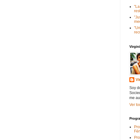
"La
res
"Ju
med
"Un
rec
Virgi
Vi
Soy do
Socied
me au
Ver to
Progra
Pro
Fén
Pro