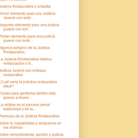
Justicia Restaurativa y empatía
Tercer elemento para una Justicia
Juvenil con enfo...
Segundo elemento para una justicia
juvenil con enf...
Primer elemento para una justicia
juvenil con enfo...
Algunos peligros de la Justicia
Restaurativa
La Justicia Restaurativa implica
restauración o tr...
Justicia Juvenil con enfoque
restaurativo
¿Cuál sería la práctica restaurativa
ideal?
Pautas para gestionar delitos más
graves a traves ...
La víctima en el proceso penal
tradicional y en la...
Premisas de la Justicia Restaurativa
Sobre la culpabilidad y verguenza en
las víctimas
Sobre remordimiento, perdón y justicia