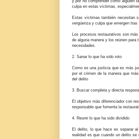
y por no comprender como alguien ta
culpa en estas víctimas, especialmen
Estas víctimas también necesitan su
vergüenza y culpa que emergen tras 
Los procesos restaurativos son más e
de alguna manera y los reúnen para t
necesidades.
2. Sanar lo que ha sido roto
Como es una justicia que es más jus
por el crimen de la manera que más 
del delito
3. Buscar completa y directa respons
El objetivo más diferenciador con respe
responsable que fomenta la restaurat
4. Reunir lo que ha sido dividido
El delito, lo que hace es separar al
realidad es que cuando un delito se 