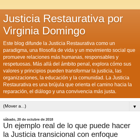
Justicia Restaurativa por
Virginia Domingo
Este blog difunde la Justicia Restaurativa como un
paradigma, una filosofía de vida y un movimiento social que
promueve relaciones más humanas, responsables y
respetuosas. Más allá del ámbito penal, explora cómo sus
valores y principios pueden transformar la justicia, las
organizaciones, la educación y la comunidad. La Justicia
Restaurativa es una brújula que orienta el camino hacia la
reparación, el diálogo y una convivencia más justa.
▼
sábado, 20 de octubre de 2018
Un ejemplo real de lo que puede hacer
la Justicia transicional con enfoque