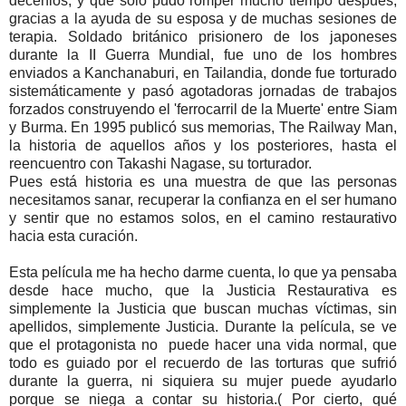
decenios, y que solo pudo romper mucho tiempo después,
gracias a la ayuda de su esposa y de muchas sesiones de
terapia. Soldado británico prisionero de los japoneses
durante la II Guerra Mundial, fue uno de los hombres
enviados a Kanchanaburi, en Tailandia, donde fue torturado
sistemáticamente y pasó agotadoras jornadas de trabajos
forzados construyendo el 'ferrocarril de la Muerte' entre Siam
y Burma. En 1995 publicó sus memorias, The Railway Man,
la historia de aquellos años y los posteriores, hasta el
reencuentro con Takashi Nagase, su torturador.
Pues está historia es una muestra de que las personas
necesitamos sanar, recuperar la confianza en el ser humano
y sentir que no estamos solos, en el camino restaurativo
hacia esta curación.
Esta película me ha hecho darme cuenta, lo que ya pensaba
desde hace mucho, que la Justicia Restaurativa es
simplemente la Justicia que buscan muchas víctimas, sin
apellidos, simplemente Justicia. Durante la película, se ve
que el protagonista no puede hacer una vida normal, que
todo es guiado por el recuerdo de las torturas que sufrió
durante la guerra, ni siquiera su mujer puede ayudarlo
porque se niega a contar su historia.( Por cierto, qué