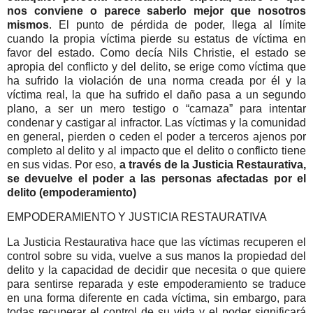
nos conviene o parece saberlo mejor que nosotros
mismos
. El punto de pérdida de poder, llega al límite
cuando la propia víctima pierde su estatus de víctima en
favor del estado. Como decía Nils Christie, el estado se
apropia del conflicto y del delito, se erige como víctima que
ha sufrido la violación de una norma creada por él y la
víctima real, la que ha sufrido el daño pasa a un segundo
plano, a ser un mero testigo o “carnaza” para intentar
condenar y castigar al infractor. Las víctimas y la comunidad
en general, pierden o ceden el poder a terceros ajenos por
completo al delito y al impacto que el delito o conflicto tiene
en sus vidas. Por eso,
a través de la Justicia Restaurativa,
se devuelve el poder a las personas afectadas por el
delito (empoderamiento)
EMPODERAMIENTO Y JUSTICIA RESTAURATIVA
La Justicia Restaurativa hace que las víctimas recuperen el
control sobre su vida, vuelve a sus manos la propiedad del
delito y la capacidad de decidir que necesita o que quiere
para sentirse reparada y este empoderamiento se traduce
en una forma diferente en cada víctima, sin embargo, para
todas recuperar el control de su vida y el poder significará