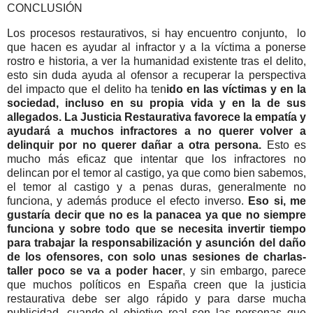
CONCLUSIÓN
Los procesos restaurativos, si hay encuentro conjunto, lo
que hacen es ayudar al infractor y a la víctima a ponerse
rostro e historia, a ver la humanidad existente tras el delito,
esto sin duda ayuda al ofensor a recuperar la perspectiva
del impacto que el delito ha ten
ido en las víctimas y en la
sociedad, incluso en su propia vida y en la de sus
allegados. La Justicia Restaurativa favorece la empatía y
ayudará a muchos infractores a no querer volver a
delinquir por no querer dañar a otra persona.
Esto es
mucho más eficaz que intentar que los infractores no
delincan por el temor al castigo, ya que como bien sabemos,
el temor al castigo y a penas duras, generalmente no
funciona, y además produce el efecto inverso.
Eso si, me
gustaría decir que no es la panacea ya que no siempre
funciona y sobre todo que se necesita invertir tiempo
para trabajar la responsabilización y asunción del daño
de los ofensores, con solo unas sesiones de charlas-
taller poco se va a poder hacer
, y sin embargo, parece
que muchos políticos en España creen que la justicia
restaurativa debe ser algo rápido y para darse mucha
publicidad, cuando el objetivo real son las personas que