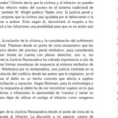
nales".Christie decía que la víctima y el infractor no pueden
 los efectos reales del suceso en el sistema tradicional de
 también M. Wright publicó “Nadie vino: la justicia penal y
 propone que la víctima sea ayudada por el delincuente o la
arar a ambos. Esto según él, demostrará el respeto a los
rá a los infractores una posibilidad para que no se aislen aún
la inclusión de la víctima y la consideración del sufrimiento
ntal. Plantean desde un punto de vista restaurativo que las
ivo dentro del proceso penal retributivo, para considerarla
ser tenida en cuenta con plenos derechos, eso si, sin
nte la Justicia Restaurativa ha cobrado importancia a raíz de
ear formas novedosas de respuesta al sistema retributivo de
 Retributiva por la restauradora, una justicia centrada en la
olución del conflicto desde las partes que lo originaron, en el
que el delito es un hecho concreto que afecta a sujetos
ciliación y sanación. Según Beristain, para la victimología y
la respuesta al delito ha de ser reconstruir sujetos en lo que
timas e infractores la oportunidad de “curarse y narrar su
ara dejar de utilizar el castigo al infractor como venganza
en de la Justicia Restaurativa desde el punto de vista de la
yuda al infractor. La discusión a mi parecer, carece de