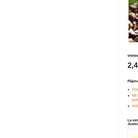
visitas
2,
Págin
Ace
Mi 
jus
Art
La vic
Justic