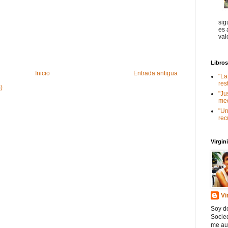
sig
es 
val
Libro
Inicio
Entrada antigua
"La
res
)
"Ju
med
"Un
rec
Virgi
Vi
Soy do
Socied
me au