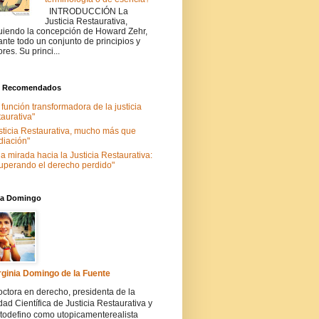
INTRODUCCIÓN La
Justicia Restaurativa,
uiendo la concepción de Howard Zehr,
ante todo un conjunto de principios y
ores. Su princi...
s Recomendados
 función transformadora de la justicia
taurativa"
sticia Restaurativa, mucho más que
iación"
a mirada hacia la Justicia Restaurativa:
uperando el derecho perdido"
nia Domingo
rginia Domingo de la Fuente
ctora en derecho, presidenta de la
ad Científica de Justicia Restaurativa y
todefino como utopicamenterealista