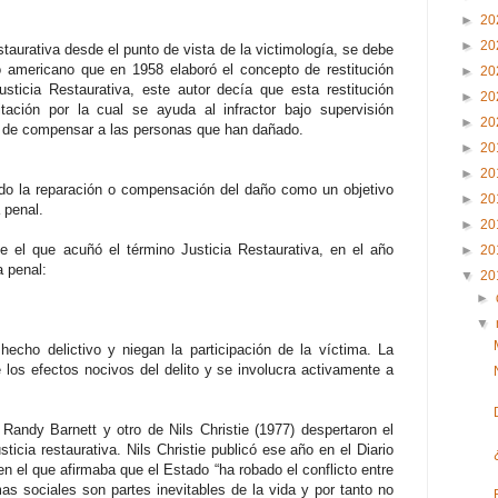
►
20
►
20
estaurativa desde el punto de vista de la victimología, se debe
o americano que en 1958 elaboró el concepto de restitución
►
20
usticia Restaurativa, este autor decía que esta restitución
►
20
itación por la cual se ayuda al infractor bajo supervisión
►
20
a de compensar a las personas que han dañado.
►
20
►
20
do la reparación o compensación del daño como un objetivo
►
20
 penal.
►
20
e el que acuñó el término Justicia Restaurativa, en el año
►
20
a penal:
▼
20
►
▼
echo delictivo y niegan la participación de la víctima. La
e los efectos nocivos del delito y se involucra activamente a
 Randy Barnett y otro de Nils Christie (1977) despertaron el
sticia restaurativa. Nils Christie publicó ese año en el Diario
 en el que afirmaba que el Estado “ha robado el conflicto entre
mas sociales son partes inevitables de la vida y por tanto no