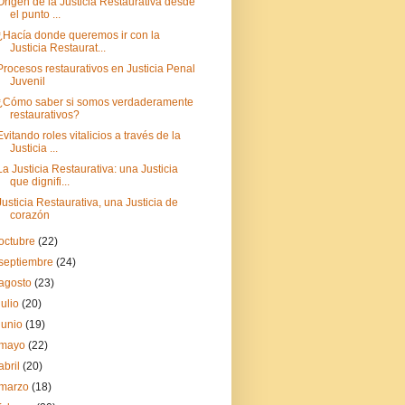
Origen de la Justicia Restaurativa desde
el punto ...
¿Hacía donde queremos ir con la
Justicia Restaurat...
Procesos restaurativos en Justicia Penal
Juvenil
¿Cómo saber si somos verdaderamente
restaurativos?
Evitando roles vitalicios a través de la
Justicia ...
La Justicia Restaurativa: una Justicia
que dignifi...
Justicia Restaurativa, una Justicia de
corazón
octubre
(22)
septiembre
(24)
agosto
(23)
julio
(20)
junio
(19)
mayo
(22)
abril
(20)
marzo
(18)