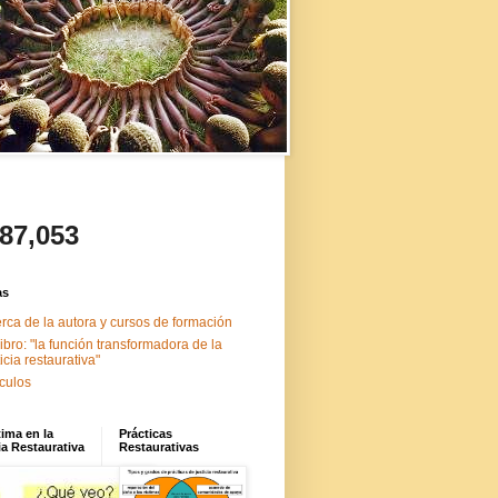
487,053
as
rca de la autora y cursos de formación
libro: "la función transformadora de la
ticia restaurativa"
ículos
tima en la
Prácticas
ia Restaurativa
Restaurativas