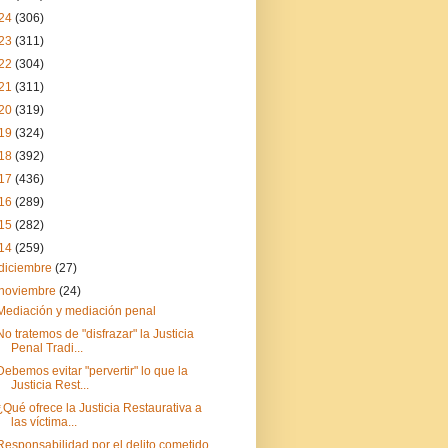
24
(306)
23
(311)
22
(304)
21
(311)
20
(319)
19
(324)
18
(392)
17
(436)
16
(289)
15
(282)
14
(259)
diciembre
(27)
noviembre
(24)
Mediación y mediación penal
No tratemos de "disfrazar" la Justicia
Penal Tradi...
Debemos evitar "pervertir" lo que la
Justicia Rest...
¿Qué ofrece la Justicia Restaurativa a
las víctima...
Responsabilidad por el delito cometido