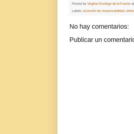
Posted by
Virginia Domingo de la Fuente
a
Labels:
asunción de responsabilidad
,
infra
No hay comentarios:
Publicar un comentari