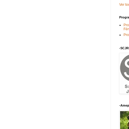
Ver to
Progra
Pro
Fén
Pro
-SCJR
-Amep