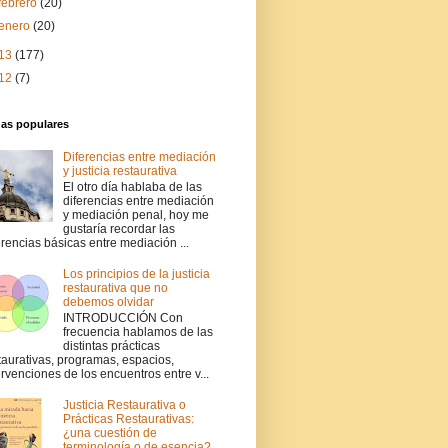
febrero
(20)
enero
(20)
13
(177)
12
(7)
das populares
Diferencias entre mediación
y justicia restaurativa
El otro día hablaba de las
diferencias entre mediación
y mediación penal, hoy me
gustaría recordar las
erencias básicas entre mediación ...
Los principios de la justicia
restaurativa que no
debemos olvidar
INTRODUCCIÓN Con
frecuencia hablamos de las
distintas prácticas
taurativas, programas, espacios,
ervenciones de los encuentros entre v...
Justicia Restaurativa o
Prácticas Restaurativas:
¿una cuestión de
terminología o de esencia?