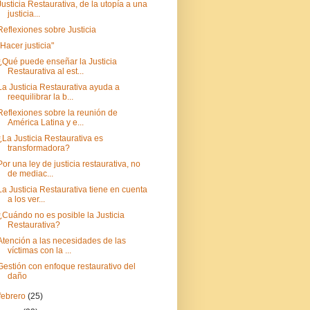
Justicia Restaurativa, de la utopía a una
justicia...
Reflexiones sobre Justicia
"Hacer justicia"
¿Qué puede enseñar la Justicia
Restaurativa al est...
La Justicia Restaurativa ayuda a
reequilibrar la b...
Reflexiones sobre la reunión de
América Latina y e...
¿La Justicia Restaurativa es
transformadora?
Por una ley de justicia restaurativa, no
de mediac...
La Justicia Restaurativa tiene en cuenta
a los ver...
¿Cuándo no es posible la Justicia
Restaurativa?
Atención a las necesidades de las
víctimas con la ...
Gestión con enfoque restaurativo del
daño
febrero
(25)