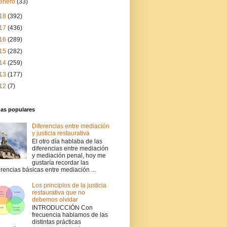
enero
(33)
18
(392)
17
(436)
16
(289)
15
(282)
14
(259)
13
(177)
12
(7)
das populares
Diferencias entre mediación
y justicia restaurativa
El otro día hablaba de las
diferencias entre mediación
y mediación penal, hoy me
gustaría recordar las
erencias básicas entre mediación ...
Los principios de la justicia
restaurativa que no
debemos olvidar
INTRODUCCIÓN Con
frecuencia hablamos de las
distintas prácticas