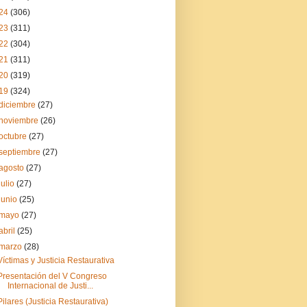
24
(306)
23
(311)
22
(304)
21
(311)
20
(319)
19
(324)
diciembre
(27)
noviembre
(26)
octubre
(27)
septiembre
(27)
agosto
(27)
julio
(27)
junio
(25)
mayo
(27)
abril
(25)
marzo
(28)
Víctimas y Justicia Restaurativa
Presentación del V Congreso
Internacional de Justi...
Pilares (Justicia Restaurativa)