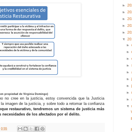
►
20
►
20
►
20
►
20
►
20
▼
20
►
►
►
►
►
►
►
►
gen propiedad de Virginia Domingo)
 no cree en la justicia, estoy convencida que la Justicia
►
la imagen de la justicia, y sobre todo a retomar la confianza
▼
oque restaurativo, tendremos un sistema de justicia más
necesidades de los afectados por el delito.
t
0:55