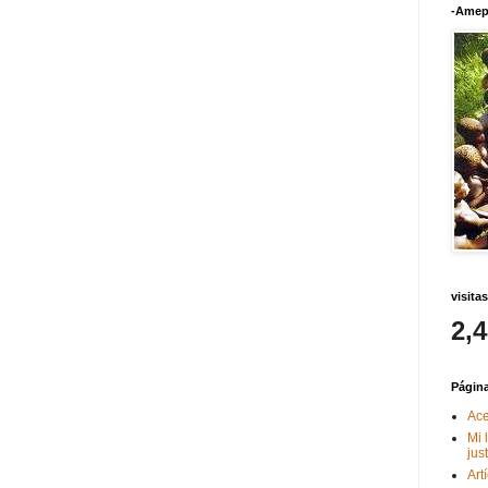
-Amep
visitas
2,
Págin
Ace
Mi 
jus
Art