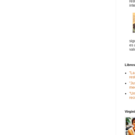
res
int
sig
es 
val
Libro
"La
res
"Ju
med
"Un
rec
Virgi