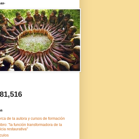
ax-
481,516
as
rca de la autora y cursos de formación
libro: "la función transformadora de la
ticia restaurativa"
ículos