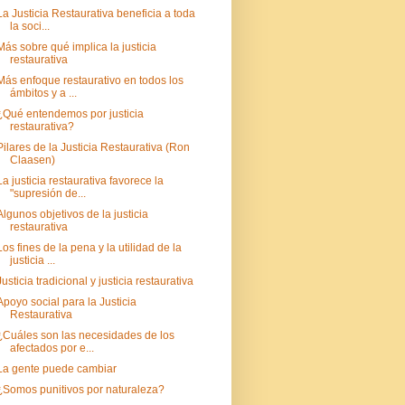
La Justicia Restaurativa beneficia a toda
la soci...
Más sobre qué implica la justicia
restaurativa
Más enfoque restaurativo en todos los
ámbitos y a ...
¿Qué entendemos por justicia
restaurativa?
Pilares de la Justicia Restaurativa (Ron
Claasen)
La justicia restaurativa favorece la
"supresión de...
Algunos objetivos de la justicia
restaurativa
Los fines de la pena y la utilidad de la
justicia ...
Justicia tradicional y justicia restaurativa
Apoyo social para la Justicia
Restaurativa
¿Cuáles son las necesidades de los
afectados por e...
La gente puede cambiar
¿Somos punitivos por naturaleza?