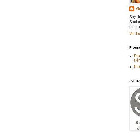
Vi
Soy do
Socied
me au
Ver to
Progra
Pro
Fén
Pro
-SCJR