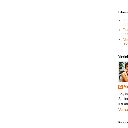
Libro
"La
res
"Ju
med
"Un
rec
Virgi
Vi
Soy do
Socied
me au
Ver to
Progra