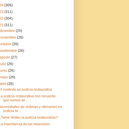
24
(306)
23
(311)
22
(304)
21
(311)
diciembre
(25)
noviembre
(26)
octubre
(26)
septiembre
(26)
agosto
(27)
julio
(26)
junio
(26)
mayo
(26)
abril
(26)
El contexto en justicia restaurativa
La justicia restaurativa nos recuerda
que somos se...
Necesidades de víctimas y ofensores en
justicia re...
¿Tiene límites la justicia restaurativa?
La importancia de las relaciones