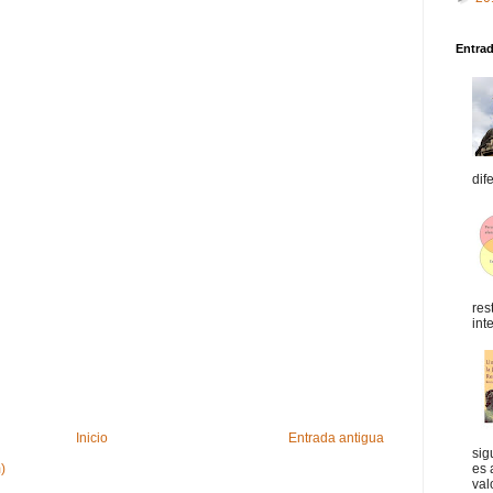
Entra
dif
res
int
Inicio
Entrada antigua
sig
es 
)
val