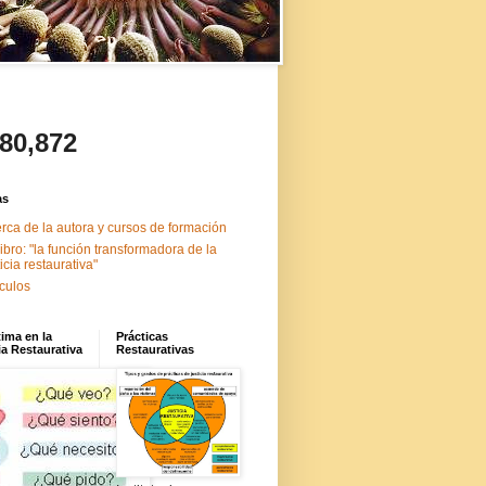
480,872
as
rca de la autora y cursos de formación
libro: "la función transformadora de la
ticia restaurativa"
ículos
tima en la
Prácticas
ia Restaurativa
Restaurativas