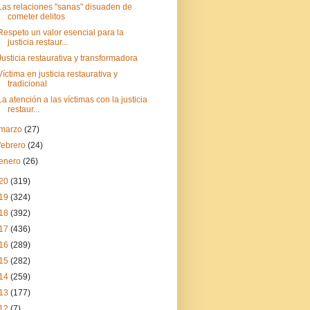
Las relaciones "sanas" disuaden de
cometer delitos
Respeto un valor esencial para la
justicia restaur...
Justicia restaurativa y transformadora
Víctima en justicia restaurativa y
tradicional
La atención a las víctimas con la justicia
restaur...
marzo
(27)
febrero
(24)
enero
(26)
20
(319)
19
(324)
18
(392)
17
(436)
16
(289)
15
(282)
14
(259)
13
(177)
12
(7)