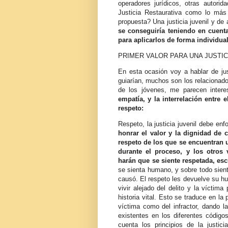
operadores jurídicos, otras autori
Justicia Restaurativa como lo más 
propuesta? Una justicia juvenil y de
se conseguiría teniendo en cuenta
para aplicarlos de forma individual
PRIMER VALOR PARA UNA JUSTIC
En esta ocasión voy a hablar de jus
guiarían, muchos son los relacionado
de los jóvenes, me parecen intere
empatía, y la interrelación entre 
respeto:
Respeto, la justicia juvenil debe en
honrar el valor y la dignidad de
respeto de los que se encuentran un
durante el proceso, y los otros 
harán que se siente respetada, es
se sienta humano, y sobre todo sien
causó. El respeto les devuelve su hum
vivir alejado del delito y la víctim
historia vital. Esto se traduce en la
víctima como del infractor, dando l
existentes en los diferentes código
cuenta los principios de la justici