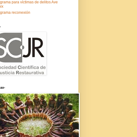
grama para víctimas de delitos Ave
ix
grama reconexión
-
ax-