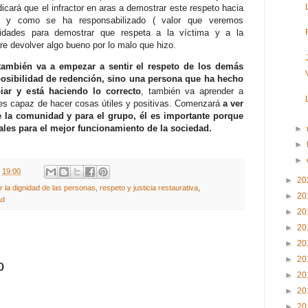
dicará que el infractor en aras a demostrar este respeto hacia
tas y como se ha responsabilizado ( valor que veremos
ividades para demostrar que respeta a la víctima y a la
re devolver algo bueno por lo malo que hizo.
 también va a empezar a sentir el respeto de los demás
n posibilidad de redención, sino una persona que ha hecho
ar y está haciendo lo correcto
, también va aprender a
es capaz de hacer cosas útiles y positivas. Comenzará
a ver
e la comunidad y para el grupo, él es importante porque
les para el mejor funcionamiento de la sociedad.
►
►
►
t
19:00
►
20
r la dignidad de las personas
,
respeto y justicia restaurativa
,
►
20
ad
►
20
►
20
►
20
►
20
o
►
20
►
20
►
20