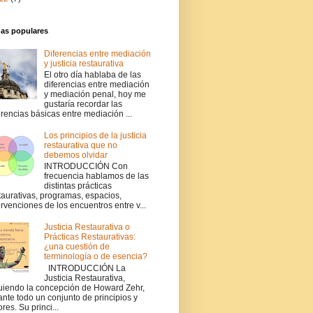
das populares
Diferencias entre mediación
y justicia restaurativa
El otro día hablaba de las
diferencias entre mediación
y mediación penal, hoy me
gustaría recordar las
erencias básicas entre mediación ...
Los principios de la justicia
restaurativa que no
debemos olvidar
INTRODUCCIÓN Con
frecuencia hablamos de las
distintas prácticas
taurativas, programas, espacios,
ervenciones de los encuentros entre v...
Justicia Restaurativa o
Prácticas Restaurativas:
¿una cuestión de
terminología o de esencia?
INTRODUCCIÓN La
Justicia Restaurativa,
uiendo la concepción de Howard Zehr,
ante todo un conjunto de principios y
ores. Su princi...