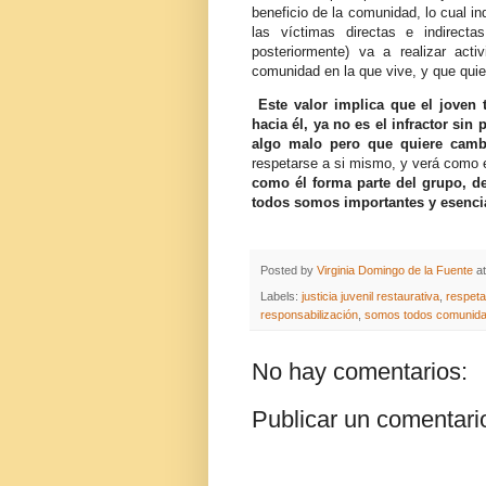
beneficio de la comunidad, lo cual in
las víctimas directas e indirec
posteriormente) va a realizar act
comunidad en la que vive, y que quie
Este valor implica que el joven
hacia él, ya no es el infractor si
algo malo pero que quiere cambi
respetarse a si mismo, y verá como 
como él forma parte del grupo, d
todos somos importantes y esencia
Posted by
Virginia Domingo de la Fuente
a
Labels:
justicia juvenil restaurativa
,
respeta
responsabilización
,
somos todos comunid
No hay comentarios:
Publicar un comentari