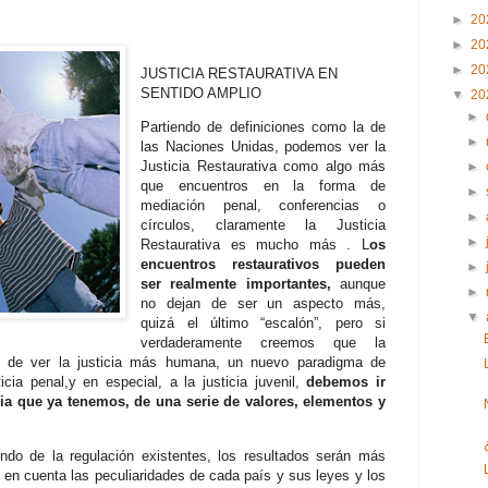
►
20
►
20
►
20
JUSTICIA RESTAURATIVA EN
SENTIDO AMPLIO
▼
20
►
Partiendo de definiciones como la de
►
las Naciones Unidas, podemos ver la
Justicia Restaurativa como algo más
►
que encuentros en la forma de
►
mediación penal, conferencias o
►
círculos, claramente la Justicia
►
Restaurativa es mucho más . L
os
encuentros restaurativos pueden
►
ser realmente importantes,
aunque
►
no dejan de ser un aspecto más,
▼
quizá el último “escalón”, pero si
verdaderamente creemos que la
ma de ver la justicia más humana, un nuevo paradigma de
ticia penal,y en especial, a la justicia juvenil,
debemos ir
cia que ya tenemos, de una serie de valores, elementos y
ndo de la regulación existentes, los resultados serán más
o en cuenta las peculiaridades de cada país y sus leyes y los