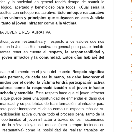
dades y la sociedad en general tendrá tiempo de asumir la
lógico, acertado y beneficioso para todos. ¿Cuál sería la
 adultos con enfoque restaurativo.
Este enfoque restaurativo
 los valores y principios que subyacen en esta Justicia
 tanto al joven infractor como a la víctima
IA JUVENIL RESTAURATIVA
ticia juvenil restaurativa y respecto a los valores que nos
s con la Justicia Restaurativa en general pero para el ámbito
santes tener en cuenta el r
espeto, la responsabilidad y
el joven infractor y la comunidad. Estos días hablaré del
focarse al fomento en el joven del respeto.
Respeto significa
 cada persona, de cada ser humano, se debe favorecer el
idos por el delito, la víctima tendrá participación activa
valores como la responsabilización del joven infractor
cuchada y atendida
. Este respeto hace que el joven infractor
ta que puede tener una oportunidad de enmendar el daño que
anidad, y su posibilidad de transformación, el infractor para
a para poder incorporar el delito como un aspecto más de su
 participación activa durante todo el proceso penal tanto de la
a oportunidad al joven infractor a través de los mecanismos
s de la niñez o leyes del menor, (pero siempre teniendo en
a restaurativa) como la posibilidad de realizar trabajos en