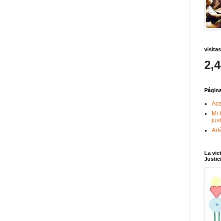
visitas
2,
Págin
Ace
Mi 
jus
Art
La vic
Justic