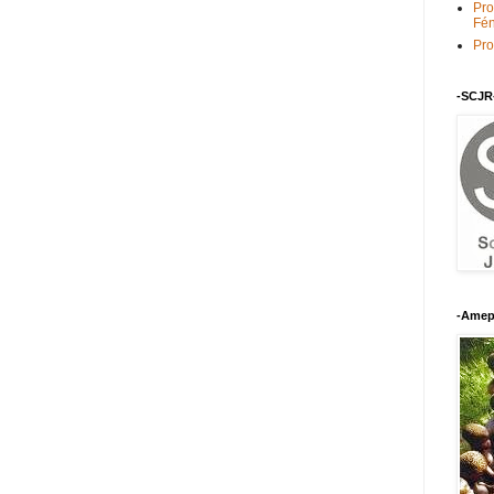
Pro
Fén
Pro
-SCJR
-Amep