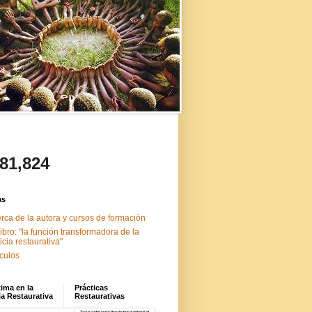
481,824
as
rca de la autora y cursos de formación
libro: "la función transformadora de la
ticia restaurativa"
ículos
tima en la
Prácticas
ia Restaurativa
Restaurativas