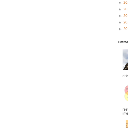
►
20
►
20
►
20
►
20
►
20
Entra
dif
res
int