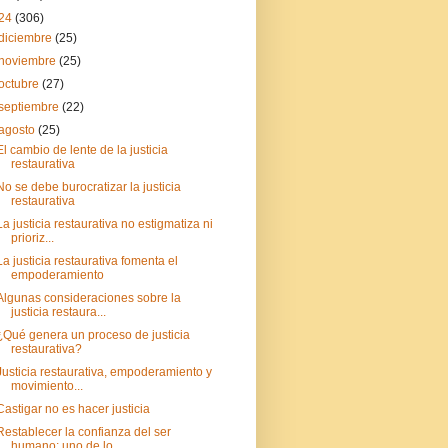
24
(306)
diciembre
(25)
noviembre
(25)
octubre
(27)
septiembre
(22)
agosto
(25)
El cambio de lente de la justicia
restaurativa
No se debe burocratizar la justicia
restaurativa
La justicia restaurativa no estigmatiza ni
prioriz...
La justicia restaurativa fomenta el
empoderamiento
Algunas consideraciones sobre la
justicia restaura...
¿Qué genera un proceso de justicia
restaurativa?
Justicia restaurativa, empoderamiento y
movimiento...
Castigar no es hacer justicia
Restablecer la confianza del ser
humano; uno de lo...