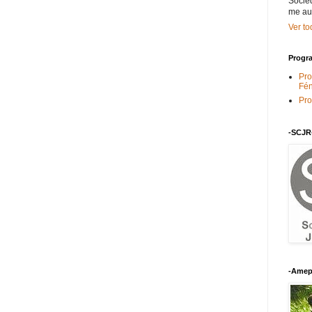
Socied
me au
Ver to
Progra
Pro
Fén
Pro
-SCJR
-Amep