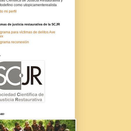
ad Científica de Justicia Restaurativa y
todefino como utopicamenterealista
do mi perfil
mas de justicia restaurativa de la SCJR
grama para víctimas de delitos Ave
ix
grama reconexión
-
ax-