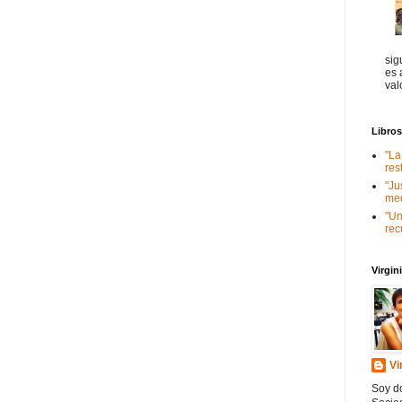
sig
es 
val
Libro
"La
res
"Ju
med
"Un
rec
Virgi
Vi
Soy do