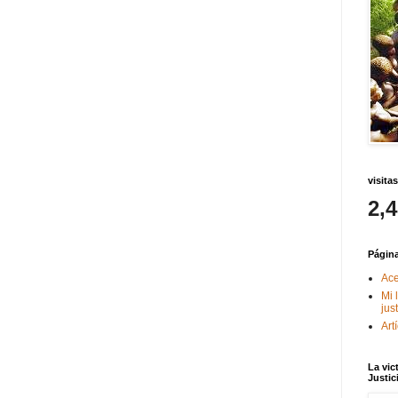
visitas
2,
Págin
Ace
Mi 
jus
Art
La vic
Justic