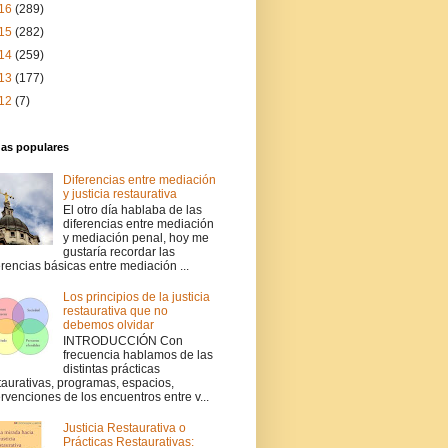
16
(289)
15
(282)
14
(259)
13
(177)
12
(7)
das populares
Diferencias entre mediación
y justicia restaurativa
El otro día hablaba de las
diferencias entre mediación
y mediación penal, hoy me
gustaría recordar las
erencias básicas entre mediación ...
Los principios de la justicia
restaurativa que no
debemos olvidar
INTRODUCCIÓN Con
frecuencia hablamos de las
distintas prácticas
taurativas, programas, espacios,
ervenciones de los encuentros entre v...
Justicia Restaurativa o
Prácticas Restaurativas: