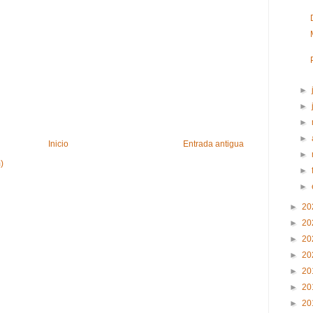
►
►
►
►
Inicio
Entrada antigua
►
)
►
►
►
20
►
20
►
20
►
20
►
20
►
20
►
20