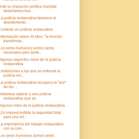
Ante la crispación política mundial
deberíamos bus...
La justicia restaurativa favorece el
desistimiento...
Contexto en justicia restaurativa
Información sobre mi libro: "la función
transforma...
Los seres humanos somos seres
racionales pero tamb...
Algunos aspectos clave de la justicia
restaurativa
Limitaciones a las que se enfrenta la
justicia res...
La justicia restaurativa recupera la "voz"
de las ...
Debemos aspirar a una justicia
restaurativa que se...
Algunos retos de la justicia restaurativa
¿Es imprescindible la seguridad total
para una int...
La importancia del trabajo restaurativo
con la com...
Los seres humanos somos seres