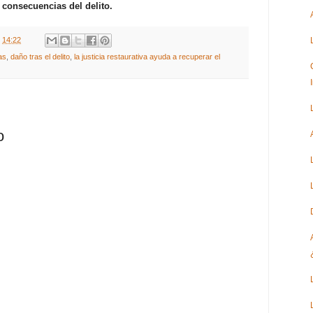
s consecuencias del delito.
t
14:22
as
,
daño tras el delito
,
la justicia restaurativa ayuda a recuperar el
o