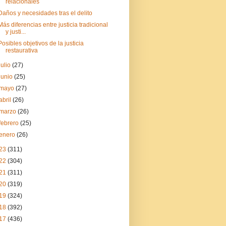
relacionales
Daños y necesidades tras el delito
Más diferencias entre justicia tradicional
y justi...
Posibles objetivos de la justicia
restaurativa
julio
(27)
junio
(25)
mayo
(27)
abril
(26)
marzo
(26)
febrero
(25)
enero
(26)
23
(311)
22
(304)
21
(311)
20
(319)
19
(324)
18
(392)
17
(436)