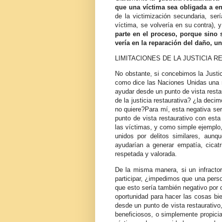
que una víctima sea obligada a en
de la victimización secundaria, ser
víctima, se volvería en su contra),
parte en el proceso, porque sino
vería en la reparación del daño, u
LIMITACIONES DE LA JUSTICIA R
No obstante, si concebimos la Justi
como dice las Naciones Unidas una 
ayudar desde un punto de vista resta
de la justicia restaurativa? ¿la deci
no quiere?Para mí, esta negativa ser
punto de vista restaurativo con esta 
las víctimas, y como simple ejemplo, 
unidos por delitos similares, aun
ayudarían a generar empatía, cicat
respetada y valorada.
De la misma manera, si un infractor
participar, ¿impedimos que una pers
que esto sería también negativo por
oportunidad para hacer las cosas bie
desde un punto de vista restaurativ
beneficiosos, o simplemente propici