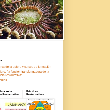
as
rca de la autora y cursos de formación
libro: "la función transformadora de la
ticia restaurativa"
ículos
tima en la
Prácticas
ia Restaurativa
Restaurativas