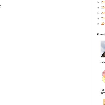
►
20
o
►
20
►
20
►
20
►
20
Entra
dif
res
int