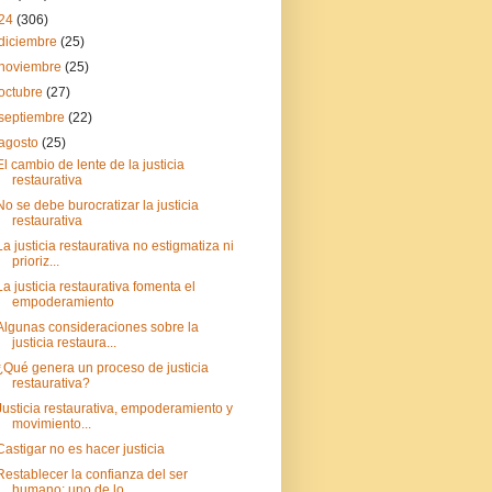
24
(306)
diciembre
(25)
noviembre
(25)
octubre
(27)
septiembre
(22)
agosto
(25)
El cambio de lente de la justicia
restaurativa
No se debe burocratizar la justicia
restaurativa
La justicia restaurativa no estigmatiza ni
prioriz...
La justicia restaurativa fomenta el
empoderamiento
Algunas consideraciones sobre la
justicia restaura...
¿Qué genera un proceso de justicia
restaurativa?
Justicia restaurativa, empoderamiento y
movimiento...
Castigar no es hacer justicia
Restablecer la confianza del ser
humano; uno de lo...