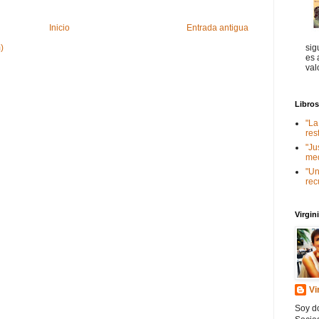
Inicio
Entrada antigua
sig
)
es 
val
Libro
"La
res
"Ju
med
"Un
rec
Virgi
Vi
Soy do