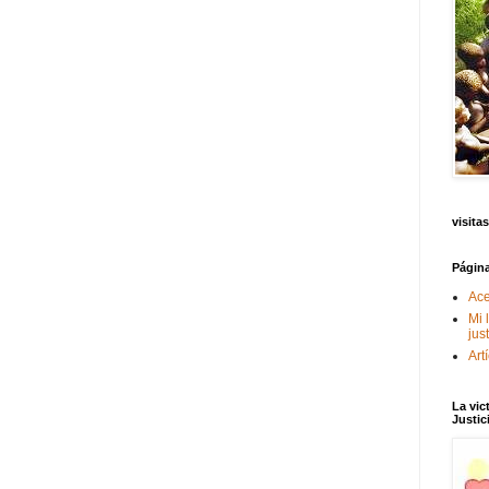
visitas
Págin
Ace
Mi 
jus
Art
La vic
Justic