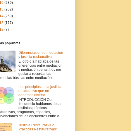
16
(289)
15
(282)
14
(259)
13
(177)
12
(7)
das populares
Diferencias entre mediación
y justicia restaurativa
El otro día hablaba de las
diferencias entre mediación
y mediación penal, hoy me
gustaría recordar las
erencias básicas entre mediación ...
Los principios de la justicia
restaurativa que no
debemos olvidar
INTRODUCCIÓN Con
frecuencia hablamos de las
distintas prácticas
taurativas, programas, espacios,
ervenciones de los encuentros entre v...
Justicia Restaurativa o
Prácticas Restaurativas: