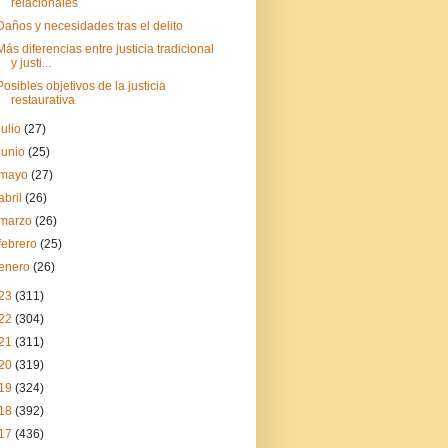
relacionales
Daños y necesidades tras el delito
Más diferencias entre justicia tradicional
y justi...
Posibles objetivos de la justicia
restaurativa
julio
(27)
junio
(25)
mayo
(27)
abril
(26)
marzo
(26)
febrero
(25)
enero
(26)
23
(311)
22
(304)
21
(311)
20
(319)
19
(324)
18
(392)
17
(436)