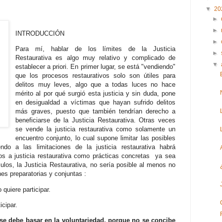
▼
20
►
►
INTRODUCCIÓN
►
Para mí, hablar de los límites de la Justicia
►
Restaurativa es algo muy relativo y complicado de
▼
establecer a priori. En primer lugar, se está "vendiendo"
que los procesos restaurativos solo son útiles para
delitos muy leves, algo que a todas luces no hace
mérito al por qué surgió esta justicia y sin duda, pone
en desigualdad a víctimas que hayan sufrido delitos
más graves, puesto que también tendrían derecho a
beneficiarse de la Justicia Restaurativa. Otras veces
se vende la justicia restaurativa como solamente un
encuentro conjunto, lo cual supone limitar las posibles
iendo a las limitaciones de la justicia restaurativa habrá
os a justicia restaurativa como prácticas concretas ya sea
ulos, la Justicia Restaurativa, no sería posible al menos no
nes preparatorias y conjuntas :
 quiere participar.
icipar.
a se debe basar en la voluntariedad, porque no se concibe