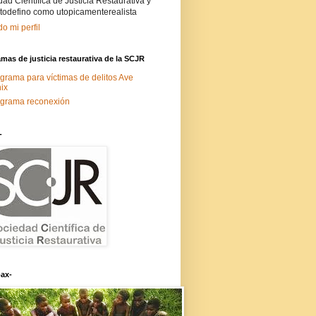
ad Científica de Justicia Restaurativa y
todefino como utopicamenterealista
do mi perfil
mas de justicia restaurativa de la SCJR
grama para víctimas de delitos Ave
ix
grama reconexión
-
ax-