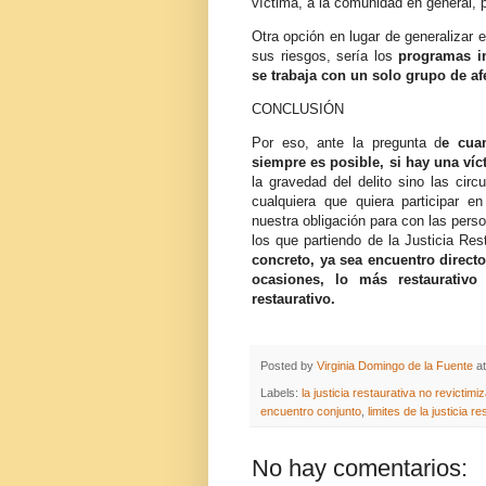
víctima, a la comunidad en general, p
Otra opción en lugar de generalizar 
sus riesgos, sería los
programas in
se trabaja con un solo grupo de a
CONCLUSIÓN
Por eso, ante la pregunta d
e cuan
siempre es posible, si hay una víc
la gravedad del delito sino las circ
cualquiera que quiera participar en
nuestra obligación para con las perso
los que partiendo de la Justicia Re
concreto, ya sea encuentro directo
ocasiones, lo más restaurativ
restaurativo.
Posted by
Virginia Domingo de la Fuente
a
Labels:
la justicia restaurativa no revictimi
encuentro conjunto
,
limites de la justicia r
No hay comentarios: