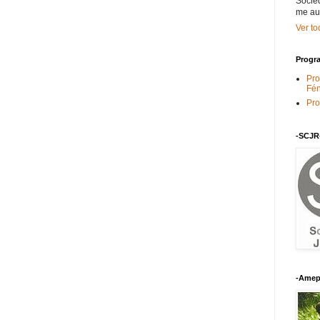
Socied
me au
Ver to
Progra
Pro
Fén
Pro
-SCJR
-Amep