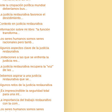
Ante la crispación política mundial
deberíamos bus...
La justicia restaurativa favorece el
desistimiento...
Contexto en justicia restaurativa
Información sobre mi libro: "la función
transforma...
Los seres humanos somos seres
racionales pero tamb...
Algunos aspectos clave de la justicia
restaurativa
Limitaciones a las que se enfrenta la
justicia res...
La justicia restaurativa recupera la "voz"
de las ...
Debemos aspirar a una justicia
restaurativa que se...
Algunos retos de la justicia restaurativa
¿Es imprescindible la seguridad total
para una int...
La importancia del trabajo restaurativo
con la com...
Los seres humanos somos seres