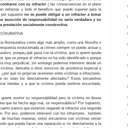
contrarse con su infracto
r ( las consecuencias en el plano
ían nefastas y todo el beneficio que puede suponer para la
 y por supuesto
no se puede obligar a un infractor a tomar
 su asunción de responsabilidad no sería verdadera y no
na prestación socialmente constructiva.
ESTAURATIVA
cia Restaurativa como algo más amplio, como una filosofía o
respuesta evolucionada al crimen,siempre se puede actuar y
urativo, porque¿qué pasa con la víctima, que si quiere ayuda
mos que no porque el infractor no ha sido identificado o porque
ía muy perjudicial, sin embargo podemos intervenir desde un
víctima, derivarla a otros servicios de asistencia especial a
¿por qué no propiciar reuniones entre víctimas e infractores,
que no sean los directamente afectados? Estos encuentros
rizar heridas y a que la víctima pueda sentirse escuchada,
 quiere asumir su responsabilidad pero la víctima no desea
ona que ha hecho algo mal, se responsabilice? Por supuesto,
 cuanto parece que estamos negando al infractor una segunda
n. Por eso, podemos intervenir con los infractores, también
o, de muchas maneras, estos encuentros con víctimas serían
ando que pueda hacer una reparación si no directamente a la