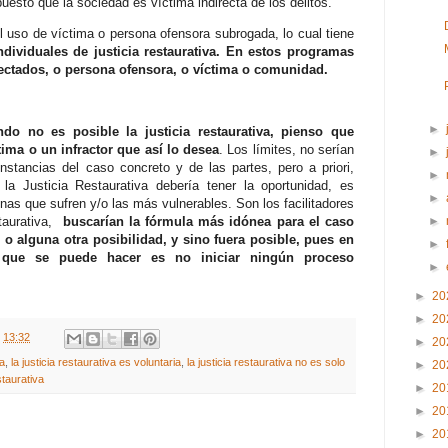
uesto que la sociedad es víctima indirecta de los delitos.
el uso de víctima o persona ofensora subrogada, lo cual tiene
dividuales de justicia restaurativa. En estos programas
fectados, o persona ofensora, o víctima o comunidad.
►
do no es posible la justicia restaurativa, pienso que
tima o un infractor que así lo desea
. Los límites, no serían
►
unstancias del caso concreto y de las partes, pero a priori,
►
 la Justicia Restaurativa debería tener la oportunidad, es
►
nas que sufren y/o las más vulnerables. Son los facilitadores
staurativa,
buscarían la fórmula más idónea para el caso
►
 o alguna otra posibilidad, y sino fuera posible, pues en
►
o que se puede hacer es no iniciar ningún proceso
►
►
20
►
20
t
13:32
►
20
za
,
la justicia restaurativa es voluntaria
,
la justicia restaurativa no es solo
►
20
estaurativa
►
20
►
20
►
20