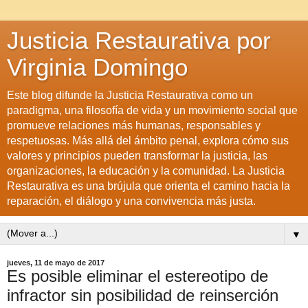
Justicia Restaurativa por
Virginia Domingo
Este blog difunde la Justicia Restaurativa como un
paradigma, una filosofía de vida y un movimiento social que
promueve relaciones más humanas, responsables y
respetuosas. Más allá del ámbito penal, explora cómo sus
valores y principios pueden transformar la justicia, las
organizaciones, la educación y la comunidad. La Justicia
Restaurativa es una brújula que orienta el camino hacia la
reparación, el diálogo y una convivencia más justa.
▼
jueves, 11 de mayo de 2017
Es posible eliminar el estereotipo de
infractor sin posibilidad de reinserción