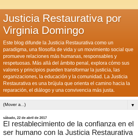
Justicia Restaurativa por
Virginia Domingo
Este blog difunde la Justicia Restaurativa como un
paradigma, una filosofía de vida y un movimiento social que
promueve relaciones más humanas, responsables y
respetuosas. Más allá del ámbito penal, explora cómo sus
valores y principios pueden transformar la justicia, las
organizaciones, la educación y la comunidad. La Justicia
Restaurativa es una brújula que orienta el camino hacia la
reparación, el diálogo y una convivencia más justa.
▼
sábado, 22 de abril de 2017
El restablecimiento de la confianza en el
ser humano con la Justicia Restaurativa