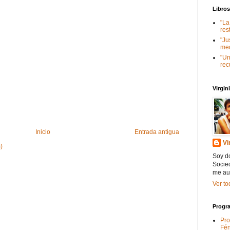
Libro
"La
res
"Ju
med
"Un
rec
Virgi
Inicio
Entrada antigua
Vi
)
Soy do
Socied
me au
Ver to
Progra
Pro
Fén