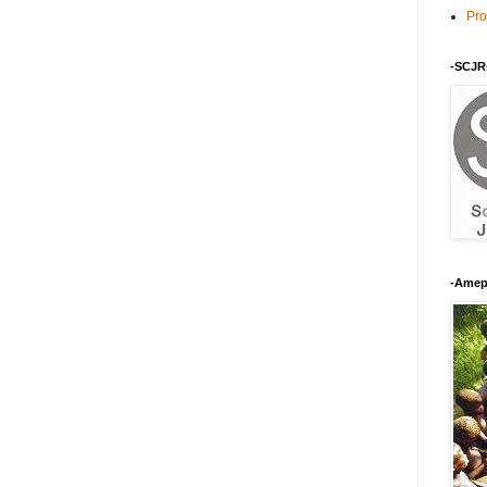
Pro
-SCJR
-Amep