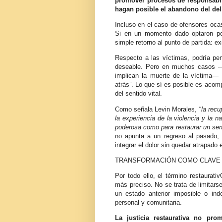
promover procesos de responsabil
hagan posible el abandono del deli
Incluso en el caso de ofensores ocas
Si en un momento dado optaron por 
simple retorno al punto de partida: e
Respecto a las víctimas, podría pens
deseable. Pero en muchos casos —y
implican la muerte de la víctima— 
atrás”. Lo que sí es posible es acom
del sentido vital.
Como señala Levin Morales, “
la recu
la experiencia de la violencia y la n
poderosa como para restaurar un sen
no apunta a un regreso al pasado, 
integrar el dolor sin quedar atrapado e
TRANSFORMACIÓN COMO CLAVE
Por todo ello, el término restaurati
más preciso. No se trata de limitars
un estado anterior imposible o ind
personal y comunitaria.
La justicia restaurativa no pro