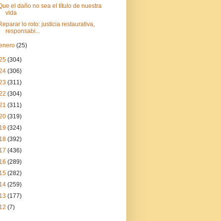
Que el daño no sea el título de nuestra
vida
Reparar lo roto: justicia restaurativa,
responsabi...
enero
(25)
25
(304)
24
(306)
23
(311)
22
(304)
21
(311)
20
(319)
19
(324)
18
(392)
17
(436)
16
(289)
15
(282)
14
(259)
13
(177)
12
(7)