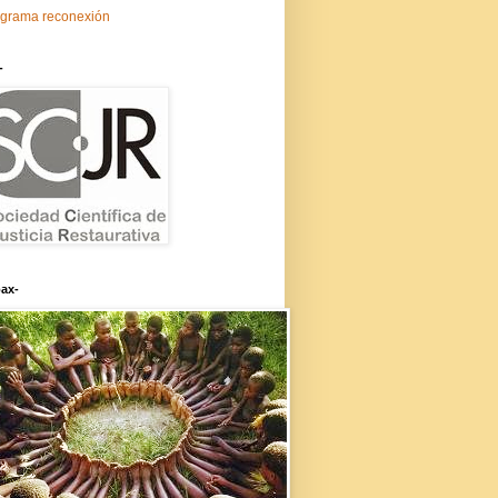
grama reconexión
-
ax-