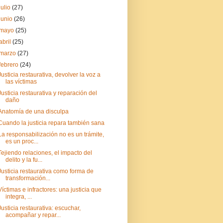
julio
(27)
junio
(26)
mayo
(25)
abril
(25)
marzo
(27)
febrero
(24)
Justicia restaurativa, devolver la voz a
las víctimas
Justicia restaurativa y reparación del
daño
Anatomía de una disculpa
Cuando la justicia repara también sana
La responsabilización no es un trámite,
es un proc...
Tejiendo relaciones, el impacto del
delito y la fu...
Justicia restaurativa como forma de
transformación...
Víctimas e infractores: una justicia que
integra, ...
Justicia restaurativa: escuchar,
acompañar y repar...