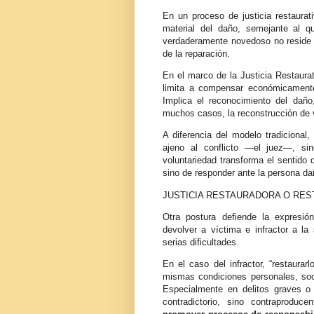
En un proceso de justicia restaura
material del daño, semejante al q
verdaderamente novedoso no reside 
de la reparación.
En el marco de la Justicia Restaurat
limita a compensar económicamente,
Implica el reconocimiento del daño
muchos casos, la reconstrucción de 
A diferencia del modelo tradicional,
ajeno al conflicto —el juez—, si
voluntariedad transforma el sentido d
sino de responder ante la persona d
JUSTICIA RESTAURADORA O RES
Otra postura defiende la expresión
devolver a víctima e infractor a la 
serias dificultades.
En el caso del infractor, “restaurarl
mismas condiciones personales, soci
Especialmente en delitos graves o e
contradictorio, sino contraproduce