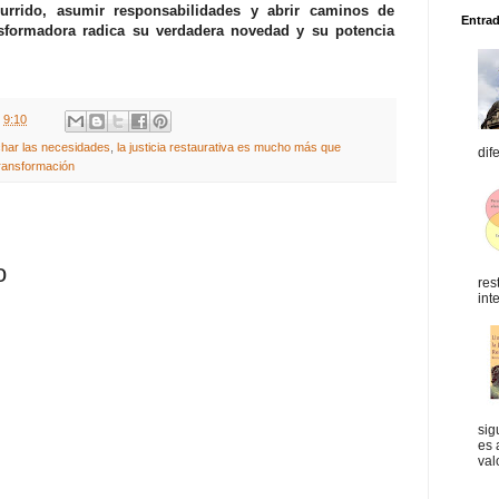
ocurrido, asumir responsabilidades y abrir caminos de
Entra
sformadora radica su verdadera novedad y su potencia
t
9:10
uchar las necesidades
,
la justicia restaurativa es mucho más que
dif
 transformación
o
res
int
sig
es 
val