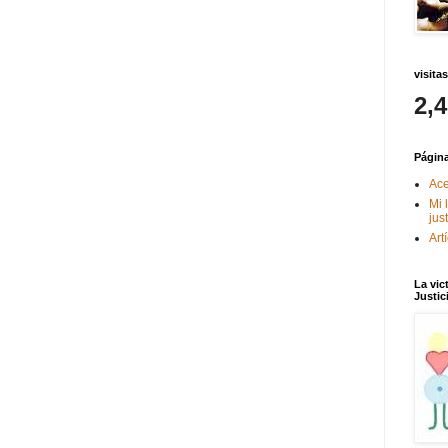
visitas
2,
Págin
Ace
Mi 
jus
Art
La vic
Justic