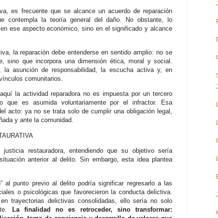
tiva, es frecuente que se alcance un acuerdo de reparación
ue contempla la teoría general del daño. No obstante, lo
en ese aspecto económico, sino en el significado y alcance
iva, la reparación debe entenderse en sentido amplio: no se
 sino que incorpora una dimensión ética, moral y social.
, la asunción de responsabilidad, la escucha activa y, en
vínculos comunitarios.
 aquí la actividad reparadora no es impuesta por un tercero
no que es asumida voluntariamente por el infractor. Esa
el acto: ya no se trata solo de cumplir una obligación legal,
añada y ante la comunidad.
TAURATIVA
 justicia restauradora, entendiendo que su objetivo sería
situación anterior al delito. Sin embargo, esta idea plantea
o” al punto previo al delito podría significar regresarlo a las
ales o psicológicas que favorecieron la conducta delictiva.
n trayectorias delictivas consolidadas, ello sería no solo
nte.
La finalidad no es retroceder, sino transformar: