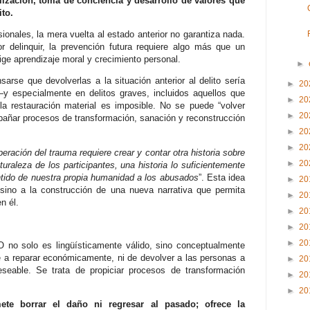
ización, toma de conciencia y desarrollo de valores que
to.
ionales, la mera vuelta al estado anterior no garantiza nada.
delinquir, la prevención futura requiere algo más que un
xige aprendizaje moral y crecimiento personal.
►
arse que devolverlas a la situación anterior al delito sería
►
20
 especialmente en delitos graves, incluidos aquellos que
►
20
la restauración material es imposible. No se puede “volver
►
20
pañar procesos de transformación, sanación y reconstrucción
►
20
►
20
peración del trauma requiere crear y contar otra historia sobre
►
20
aturaleza de los participantes, una historia lo suficientemente
tido de nuestra propia humanidad a los abusados
”. Esta idea
►
20
sino a la construcción de una nueva narrativa que permita
►
20
n él.
►
20
►
20
►
20
vO no solo es lingüísticamente válido, sino conceptualmente
e a reparar económicamente, ni de devolver a las personas a
►
20
eseable. Se trata de propiciar procesos de transformación
►
20
►
20
mete borrar el daño ni regresar al pasado; ofrece la