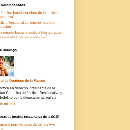
s Recomendados
 función transformadora de la justicia
taurativa"
sticia Restaurativa, mucho más que
iación"
a mirada hacia la Justicia Restaurativa:
uperando el derecho perdido"
nia Domingo
rginia Domingo de la Fuente
ctora en derecho, presidenta de la
ad Científica de Justicia Restaurativa y
todefino como utopicamenterealista
do mi perfil
mas de justicia restaurativa de la SCJR
grama para víctimas de delitos Ave
ix