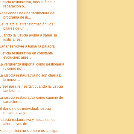
Justicia restaurativa, más allá de la
reparación o...
Reflexiones de una facilitadora del
programa de ju...
Del relato a la transformación: los
pilares de un ...
Cuando la justicia ayuda a sanar: la
justicia rest...
Sanar es volver a tomar la palabra
Justicia restaurativa en constante
evolución: apre...
La vergüenza importa: cómo gestionarla
(y cómo no)...
La justicia restaurativa no son charlas:
la import...
Creer para reinsertar: cuando la justicia
también ...
La justicia restaurativa como camino de
sanación, ...
El daño no es individual: justicia
restaurativa y ...
Justicia restaurativa y mecanismos
alternativos de...
Hacer justicia no siempre es castigar