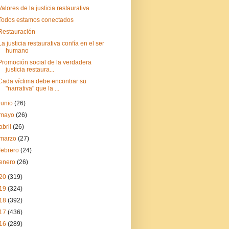
Valores de la justicia restaurativa
Todos estamos conectados
Restauración
La justicia restaurativa confía en el ser
humano
Promoción social de la verdadera
justicia restaura...
Cada víctima debe encontrar su
"narrativa" que la ...
junio
(26)
mayo
(26)
abril
(26)
marzo
(27)
febrero
(24)
enero
(26)
20
(319)
19
(324)
18
(392)
17
(436)
16
(289)