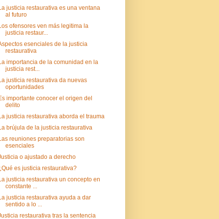
La justicia restaurativa es una ventana
al futuro
Los ofensores ven más legitima la
justicia restaur...
Aspectos esenciales de la justicia
restaurativa
La importancia de la comunidad en la
justicia rest...
La justicia restaurativa da nuevas
oportunidades
Es importante conocer el origen del
delito
La justicia restaurativa aborda el trauma
La brújula de la justicia restaurativa
Las reuniones preparatorias son
esenciales
Justicia o ajustado a derecho
¿Qué es justicia restaurativa?
La justicia restaurativa un concepto en
constante ...
La justicia restaurativa ayuda a dar
sentido a lo ...
Justicia restaurativa tras la sentencia