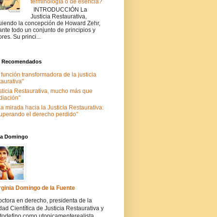
terminología o de esencia?
INTRODUCCIÓN La
Justicia Restaurativa,
uiendo la concepción de Howard Zehr,
ante todo un conjunto de principios y
ores. Su princi...
s Recomendados
 función transformadora de la justicia
taurativa"
sticia Restaurativa, mucho más que
iación"
a mirada hacia la Justicia Restaurativa:
uperando el derecho perdido"
nia Domingo
rginia Domingo de la Fuente
ctora en derecho, presidenta de la
ad Científica de Justicia Restaurativa y
todefino como utopicamenterealista