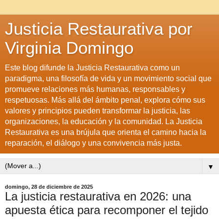
Justicia Restaurativa por
Virginia Domingo
Este blog difunde la Justicia Restaurativa como un
paradigma, una filosofía de vida y un movimiento social que
promueve relaciones más humanas, responsables y
respetuosas. Más allá del ámbito penal, explora cómo sus
valores y principios pueden transformar la justicia, las
organizaciones, la educación y la comunidad. La Justicia
Restaurativa es una brújula que orienta el camino hacia la
reparación, el diálogo y una convivencia más justa.
▼
domingo, 28 de diciembre de 2025
La justicia restaurativa en 2026: una
apuesta ética para recomponer el tejido