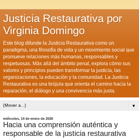
Justicia Restaurativa por
Virginia Domingo
Este blog difunde la Justicia Restaurativa como un
paradigma, una filosofía de vida y un movimiento social que
promueve relaciones más humanas, responsables y
respetuosas. Más allá del ámbito penal, explora cómo sus
valores y principios pueden transformar la justicia, las
organizaciones, la educación y la comunidad. La Justicia
Restaurativa es una brújula que orienta el camino hacia la
reparación, el diálogo y una convivencia más justa.
▼
miércoles, 14 de enero de 2026
Hacia una comprensión auténtica y
responsable de la justicia restaurativa