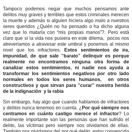
Tampoco podemos negar que muchos pensamos ante
delitos muy graves y terribles que estos criminales merecen
la muerte y además si alguien hiciera algo malo a nuestros
seres queridos ¿Quién no ha pensado o ha dicho alguna
vez que lo mataría con “mis propias manos”?. Pero está
claro que si la vida nos pusiera en este dilema, pocos nos
atreveríamos a atravesar este umbral y ponernos al mismo
nivel que los infractores.
Estos sentimientos de ira,
impunidad, de que sale “barato” delinquir es porque
realmente no encontramos ninguna otra forma de
canalizar estos sentimientos, ni nadie nos ayuda a
transformar los sentimientos negativos por otro lado
normales en todos los seres humanos, en otros
constructivos y que sirvan para “curar” nuestra herida
de la indignación y la rabia
Sin embargo, hay algo que cuando hablamos de infractores
y delitos nunca tenemos en cuenta. ¿
Por qué siempre nos
centramos en cuánto castigo merece el infractor
? Lo
realmente importante son las personas que han sufrido el
delito, las víctimas pero siempre nos olvidamos de ellas.
También nos olvidamos del por qué delito, estoy convencida