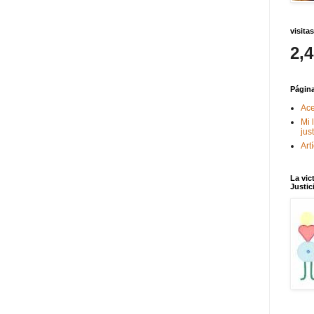
visitas
2,
Págin
Ace
Mi 
jus
Art
La vic
Justic