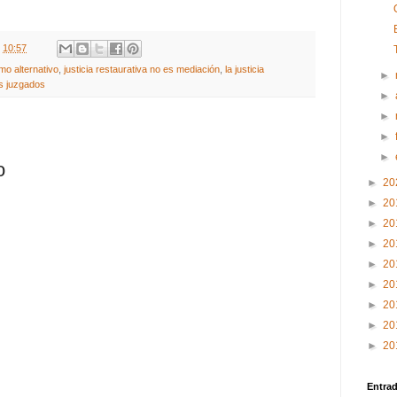
t
10:57
mo alternativo
,
justicia restaurativa no es mediación
,
la justicia
►
los juzgados
►
►
►
►
o
►
20
►
20
►
20
►
20
►
20
►
20
►
20
►
20
►
20
Entra