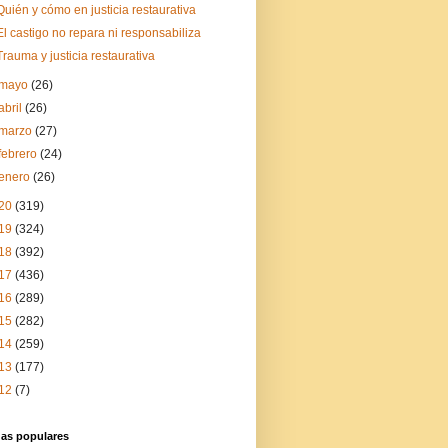
Quién y cómo en justicia restaurativa
El castigo no repara ni responsabiliza
Trauma y justicia restaurativa
mayo
(26)
abril
(26)
marzo
(27)
febrero
(24)
enero
(26)
20
(319)
19
(324)
18
(392)
17
(436)
16
(289)
15
(282)
14
(259)
13
(177)
12
(7)
das populares