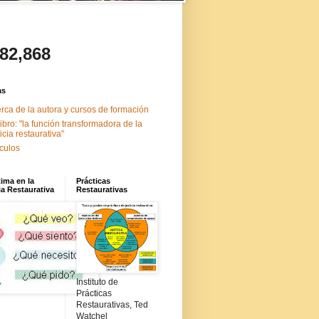
482,868
as
rca de la autora y cursos de formación
libro: "la función transformadora de la
ticia restaurativa"
ículos
tima en la
Prácticas
ia Restaurativa
Restaurativas
Instituto de
Prácticas
Restaurativas, Ted
Watchel