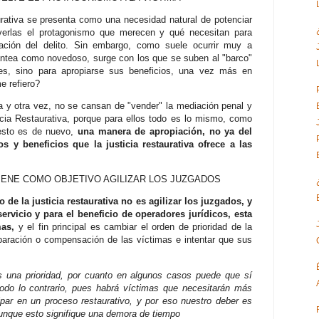
urativa se presenta como una necesidad natural de potenciar
lverlas el protagonismo que merecen y qué necesitan para
ación del delito. Sin embargo, como suele ocurrir muy a
antea como novedoso, surge con los que se suben al "barco"
es, sino para apropiarse sus beneficios, una vez más en
e refiero?
 y otra vez, no se cansan de "vender" la mediación penal y
cia Restaurativa, porque para ellos todo es lo mismo, como
y esto es de nuevo,
una manera de apropiación, no ya del
os y beneficios que la justicia restaurativa ofrece a las
TIENE COMO OBJETIVO AGILIZAR LOS JUZGADOS
vo de la justicia restaurativa no es agilizar los juzgados, y
servicio y para el beneficio de operadores jurídicos, esta
mas,
y el fin principal es cambiar el orden de prioridad de la
reparación o compensación de las víctimas e intentar que sus
es una prioridad, por cuanto en algunos casos puede que sí
odo lo contrario, pues habrá víctimas que necesitarán más
cipar en un proceso restaurativo, y por eso nuestro deber es
 aunque esto signifique una demora de tiempo