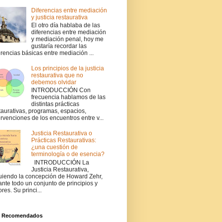
Diferencias entre mediación
y justicia restaurativa
El otro día hablaba de las
diferencias entre mediación
y mediación penal, hoy me
gustaría recordar las
erencias básicas entre mediación ...
Los principios de la justicia
restaurativa que no
debemos olvidar
INTRODUCCIÓN Con
frecuencia hablamos de las
distintas prácticas
taurativas, programas, espacios,
ervenciones de los encuentros entre v...
Justicia Restaurativa o
Prácticas Restaurativas:
¿una cuestión de
terminología o de esencia?
INTRODUCCIÓN La
Justicia Restaurativa,
uiendo la concepción de Howard Zehr,
ante todo un conjunto de principios y
ores. Su princi...
s Recomendados