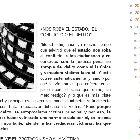
►
20
►
20
►
20
▼
20
¿NOS ROBA EL ESTADO, EL
►
CONFLICTO O EL DELITO?
►
Nils Christie, hace ya mucho tiempo
►
que advirtió que e
l estado nos roba
►
el conflicto, a los ciudadanos y en
concreto, con la justicia penal se
►
apropia del delito como si la única
►
y verdadera víctima fuera él. Y
esto
▼
ocurre sistemáticamente y sino ¿por
qué la víctima es por defecto en el
juicio sobre el daño que sufrió, un
mero testigo? y lo que es más triste
al y principal es la pena a imponer al infractor, si finalmente
ués, trata la reparación del daño a la víctima? Pues
porque
elito, se autoproclama víctima principal y por eso, la
por haber vulnerado una norma creada por él, es la pena
 importante, atender a las verdaderas víctimas, las que
ncias.
UELVE EL PROTAGONISMO A LA VÍCTIMA