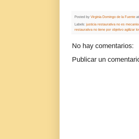
Posted by
Virginia Domingo de la Fuente
a
Labels:
justicia restaurativa no es mecanis
restaurativa no tiene por objetivo agilizar 
No hay comentarios:
Publicar un comentari