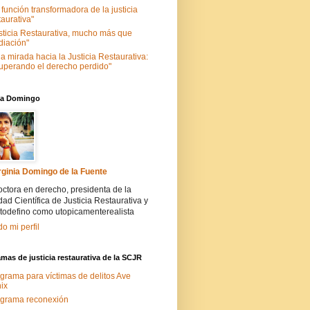
 función transformadora de la justicia
taurativa"
sticia Restaurativa, mucho más que
iación"
a mirada hacia la Justicia Restaurativa:
uperando el derecho perdido"
nia Domingo
rginia Domingo de la Fuente
ctora en derecho, presidenta de la
ad Científica de Justicia Restaurativa y
todefino como utopicamenterealista
do mi perfil
mas de justicia restaurativa de la SCJR
grama para víctimas de delitos Ave
ix
grama reconexión