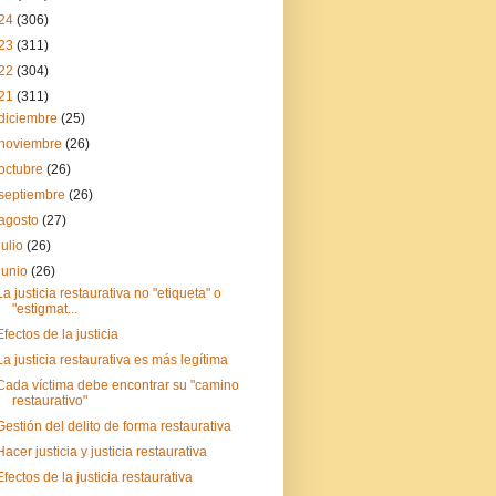
24
(306)
23
(311)
22
(304)
21
(311)
diciembre
(25)
noviembre
(26)
octubre
(26)
septiembre
(26)
agosto
(27)
julio
(26)
junio
(26)
La justicia restaurativa no "etiqueta" o
"estigmat...
Efectos de la justicia
La justicia restaurativa es más legítima
Cada víctima debe encontrar su "camino
restaurativo"
Gestión del delito de forma restaurativa
Hacer justicia y justicia restaurativa
Efectos de la justicia restaurativa