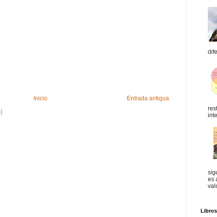
dif
Inicio
Entrada antigua
res
)
int
sig
es 
val
Libro