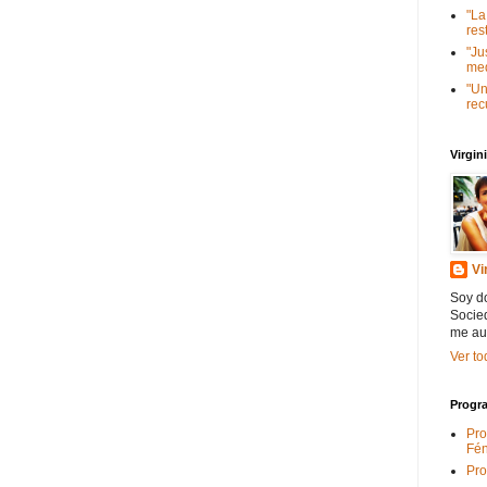
"La
res
"Ju
med
"Un
rec
Virgi
Vi
Soy do
Socied
me au
Ver to
Progra
Pro
Fén
Pro