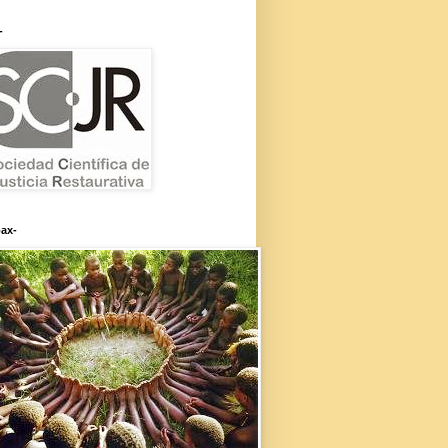
-
ax-