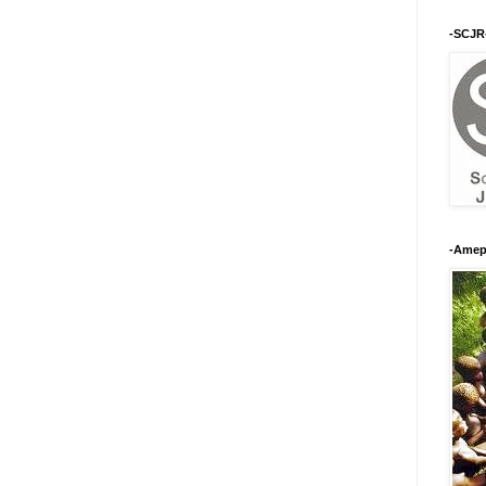
-SCJR
-Amep