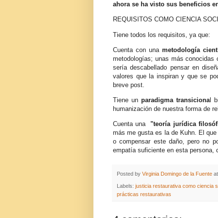
ahora se ha visto sus beneficios en
REQUISITOS COMO CIENCIA SOC
Tiene todos los requisitos, ya que:
Cuenta con una
metodología cient
metodologías; unas más conocidas co
sería descabellado pensar en diseña
valores que la inspiran y que se pod
breve post.
Tiene un
paradigma transiciona
l 
humanización de nuestra forma de re
Cuenta una
"teoría jurídica filosóf
más me gusta es la de Kuhn. El que h
o compensar este daño, pero no po
empatía suficiente en esta persona, 
Posted by
Virginia Domingo de la Fuente
a
Labels:
justicia restaurativa como ciencia s
prácticas restaurativas