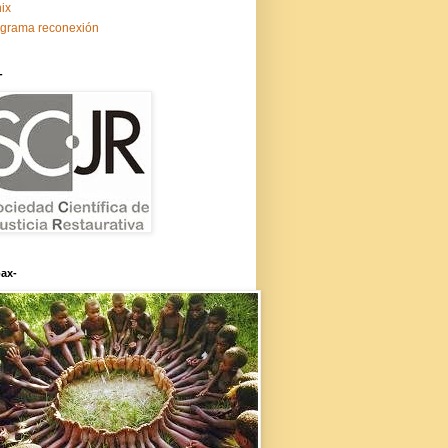
ix
grama reconexión
-
ax-