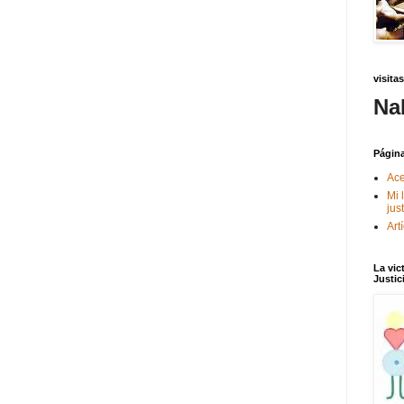
visitas
Na
Págin
Ace
Mi 
jus
Art
La vic
Justic