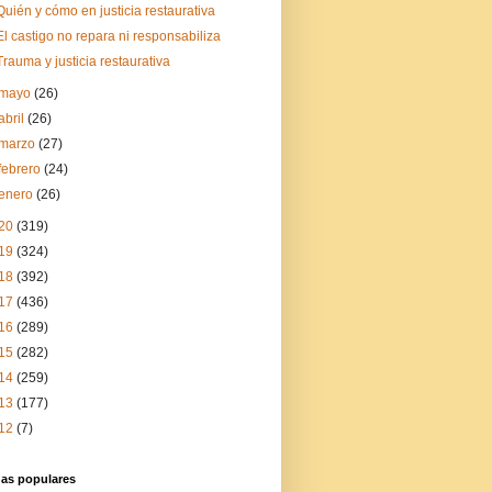
Quién y cómo en justicia restaurativa
El castigo no repara ni responsabiliza
Trauma y justicia restaurativa
mayo
(26)
abril
(26)
marzo
(27)
febrero
(24)
enero
(26)
20
(319)
19
(324)
18
(392)
17
(436)
16
(289)
15
(282)
14
(259)
13
(177)
12
(7)
das populares