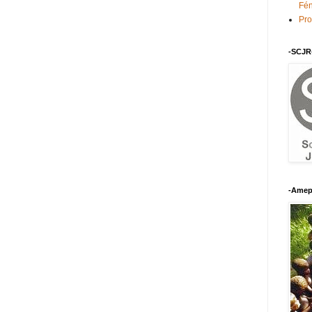
Fén
Pro
-SCJR
-Amep