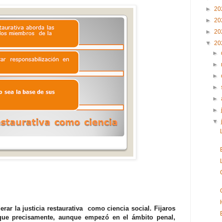
►
20
►
20
►
20
▼
20
►
►
►
►
►
►
▼
erar la justicia restaurativa como ciencia social. Fijaros
que precisamente, aunque empezó en el ámbito penal,