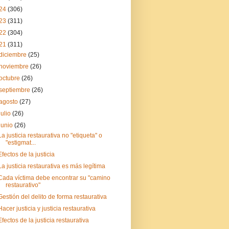
24
(306)
23
(311)
22
(304)
21
(311)
diciembre
(25)
noviembre
(26)
octubre
(26)
septiembre
(26)
agosto
(27)
julio
(26)
junio
(26)
La justicia restaurativa no "etiqueta" o
"estigmat...
Efectos de la justicia
La justicia restaurativa es más legítima
Cada víctima debe encontrar su "camino
restaurativo"
Gestión del delito de forma restaurativa
Hacer justicia y justicia restaurativa
Efectos de la justicia restaurativa