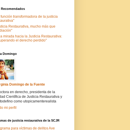
s Recomendados
 función transformadora de la justicia
taurativa"
sticia Restaurativa, mucho más que
iación"
a mirada hacia la Justicia Restaurativa:
uperando el derecho perdido"
nia Domingo
rginia Domingo de la Fuente
ctora en derecho, presidenta de la
ad Científica de Justicia Restaurativa y
todefino como utopicamenterealista
do mi perfil
mas de justicia restaurativa de la SCJR
grama para víctimas de delitos Ave