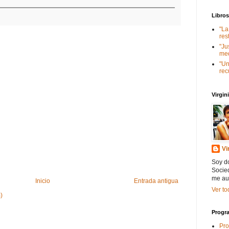
Libro
"La
res
"Ju
med
"Un
rec
Virgi
Vi
Soy do
Socied
me au
Inicio
Entrada antigua
Ver to
)
Progra
Pro