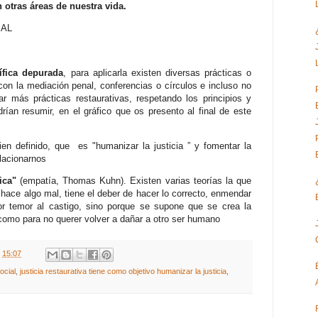
 otras áreas de nuestra vida.
IAL
ífica depurada
, para aplicarla existen diversas prácticas o
n la mediación penal, conferencias o círculos e incluso no
r más prácticas restaurativas, respetando los principios y
rían resumir, en el gráfico que os presento al final de este
bien definido, que es "humanizar la justicia ” y fomentar la
lacionarnos
ica"
(empatía, Thomas Kuhn). Existen varias teorías la que
ace algo mal, tiene el deber de hacer lo correcto, enmendar
r temor al castigo, sino porque se supone que se crea la
como para no querer volver a dañar a otro ser humano
t
15:07
ocial
,
justicia restaurativa tiene como objetivo humanizar la justicia
,